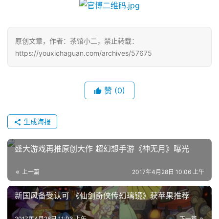
7
月
3
原创文章，作者：茶馆小二，禁止转载：
0
https://youxichaguan.com/archives/57675
日
游
赞
(0)
茶
生成海报
对
接
盛大游戏再推原创大作 超幻想手游《神无月》曝光
会
上一篇
2017年4月28日 10:06 上午
上
海
新国风备受认可 《仙剑奇侠传幻璃镜》获苹果推荐
站
2017年4月28日 11:03 上午
下一篇