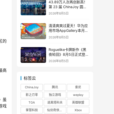
43.89万人次再创新高！
第 23 届 ChinaJoy 圆满
落幕：感谢有你，共赴这
2026年8月5日
场“与 AI 同游”的盛夏之约
清清爽爽过夏天！华为应
用市场AppGallery本月最
佳上新，款款提升幸福感
2026年8月5日
区的
Roguelike卡牌新作《黑
夜轮回》8月5日正式登陆
Steam，首发9折优惠开
2026年8月5日
启
最高
标签云
ChinaJoy
腾讯
索尼
影之刃零
独立游戏
weplay
o》虽
TGA
逃离塔科夫
英雄联盟
游戏
掌慧科技
仙剑奇侠传四
Xbox