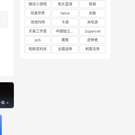
微信小游戏
街头篮球
网易
完美世界
Valve
闲鱼
泡泡玛特
卡游
米哈游
天美工作室
中国独立游戏联盟
Supercell
ps5
鹰角
逆神者
帕斯亚科技
全面战争
刺客信条
一篇