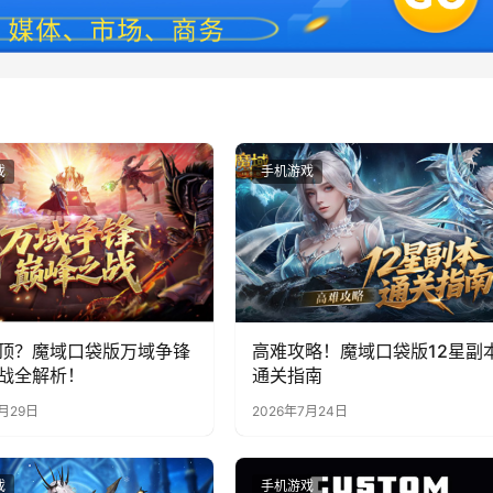
戏
手机游戏
顶？魔域口袋版万域争锋
高难攻略！魔域口袋版12星副
战全解析！
通关指南
7月29日
2026年7月24日
戏
手机游戏