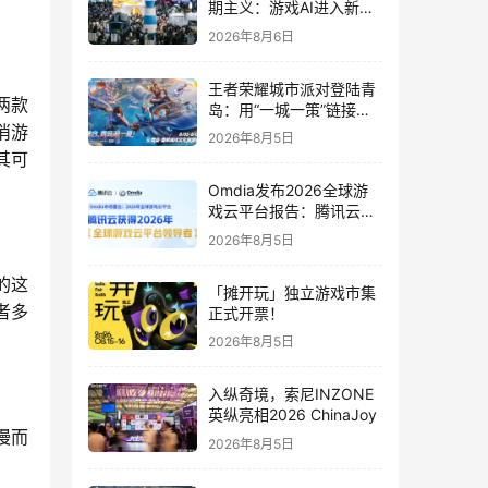
期主义：游戏AI进入新共
识时代
2026年8月6日
王者荣耀城市派对登陆青
两款
岛：用“一城一策”链接海
洋场景，以双向奔赴带动
消游
2026年8月5日
夏日文旅
其可
Omdia发布2026全球游
戏云平台报告：腾讯云连
续两年入选“领导者”象限
2026年8月5日
的这
「摊开玩」独立游戏市集
者多
正式开票！
2026年8月5日
入纵奇境，索尼INZONE
英纵亮相2026 ChinaJoy
缓慢而
2026年8月5日