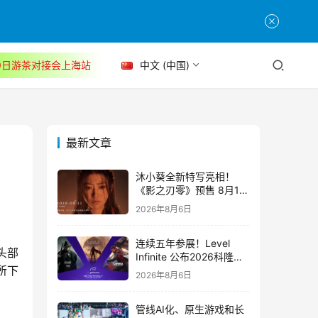
30日游茶对接会上海站
中文 (中国)
最新文章
沐小葵全新特写亮相！
《影之刃零》预售 8月12
日开启
2026年8月6日
连续五年参展！Level
头部
Infinite 公布2026科隆游
戏展产品阵容
所下
2026年8月6日
管线AI化、原生游戏和长