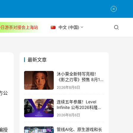
30日游茶对接会上海站
中文 (中国)
最新文章
沐小葵全新特写亮相！
《影之刃零》预售 8月12
日开启
2026年8月6日
方公
连续五年参展！Level
Infinite 公布2026科隆游
戏展产品阵容
2026年8月6日
编授
管线AI化、原生游戏和长