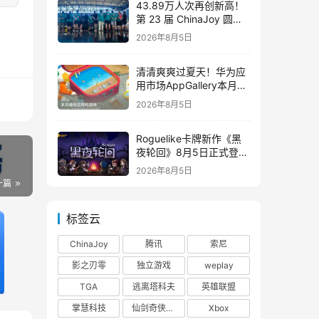
43.89万人次再创新高！
第 23 届 ChinaJoy 圆满
落幕：感谢有你，共赴这
2026年8月5日
场“与 AI 同游”的盛夏之约
清清爽爽过夏天！华为应
用市场AppGallery本月最
佳上新，款款提升幸福感
2026年8月5日
Roguelike卡牌新作《黑
夜轮回》8月5日正式登陆
Steam，首发9折优惠开
2026年8月5日
启
一篇
标签云
ChinaJoy
腾讯
索尼
影之刃零
独立游戏
weplay
TGA
逃离塔科夫
英雄联盟
掌慧科技
仙剑奇侠传四
Xbox