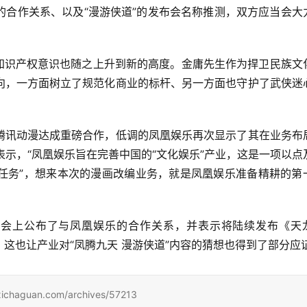
的合作关系、以及“漫游侠道”的发布会名称推测，双方应当会大
的知识产权意识也随之上升到新的高度。金庸先生作为捍卫民族文
向，一方面树立了规范化商业的标杆、另一方面也守护了武侠迷
腾讯动漫达成重磅合作，低调的凤凰娱乐再次显示了其在业务布
表示，“凤凰娱乐旨在完善中国的“文化娱乐”产业，这是一项以点
任务”，想来本次的漫画改编业务，就是凤凰娱乐准备精耕的第
漫于会上公布了与凤凰娱乐的合作关系，并表示将陆续发布《天
这也让产业对“凤腾九天 漫游侠道”内容的猜想也得到了部分应
uan.com/archives/57213