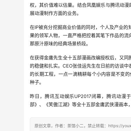
权，其价值难以估量。结合凤凰娱乐与腾讯动漫
展动漫制作方面的业务。
在IP被充分挖掘商业价值的同时，个人及产业
果的领军人物，一直严格把控着其笔下作品的流
那原汁原味的经典场景桥段。
在获得金庸先生全十五部漫画改编授权后，又同
的稳健和扎实。CEO张佳运先生在日前的访谈中
的长期工程，一点一滴精耕每个小内容是不变的
种子。
昨日，腾讯互动娱乐UP2017闭幕，腾讯动
部》、《笑傲江湖》等全十五部金庸武侠漫画本，
原创文章，作者：茶馆小二，禁止转载：https://youxichag