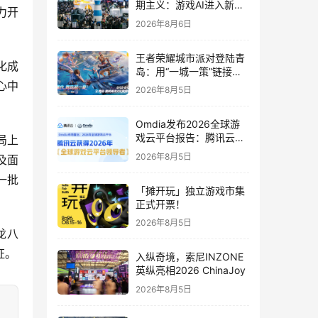
期主义：游戏AI进入新共
力开
识时代
2026年8月6日
王者荣耀城市派对登陆青
化成
岛：用“一城一策”链接海
洋场景，以双向奔赴带动
心中
2026年8月5日
夏日文旅
Omdia发布2026全球游
戏云平台报告：腾讯云连
局上
续两年入选“领导者”象限
2026年8月5日
及面
一批
「摊开玩」独立游戏市集
正式开票！
2026年8月5日
龙八
证。
入纵奇境，索尼INZONE
英纵亮相2026 ChinaJoy
2026年8月5日