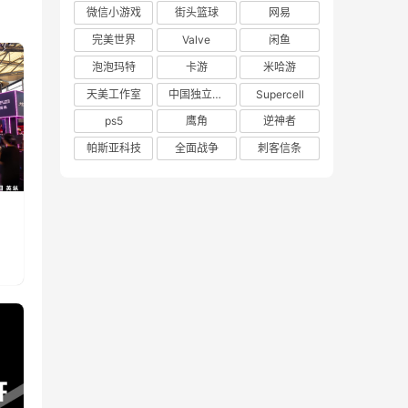
微信小游戏
街头篮球
网易
完美世界
Valve
闲鱼
泡泡玛特
卡游
米哈游
天美工作室
中国独立游戏联盟
Supercell
ps5
鹰角
逆神者
帕斯亚科技
全面战争
刺客信条