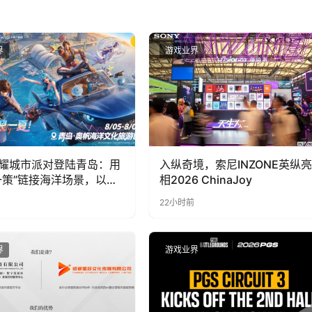
界
游戏业界
耀城市派对登陆青岛：用
入纵奇境，索尼INZONE英纵亮
一策”链接海洋场景，以双
相2026 ChinaJoy
带动夏日文旅
22小时前
界
游戏业界