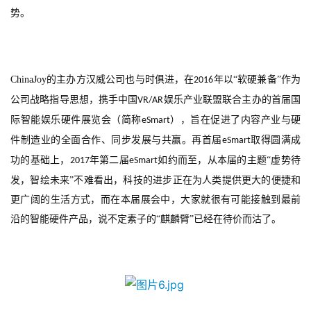
0
势。
2
5
第
十
ChinaJoy
的主办方汉威公司也与时俱进，在
年以“软硬兼备”作为
2016
三
公司战略指导思想，携手中国
娱乐产业联盟联合主办的首届国
VR/AR
届
际智能娱乐硬件展览会（简称
），旨在促进了内容产业与硬
eSmart
金
件制造业的全面合作、同步发展与共赢。再首届
取得圆满成
eSmart
茶
奖
功的基础上，
年第二届
如约而至，从本届的主题“虚势待
2017
eSmart
发，智绘未来”不难看出，科技的进步正在为人类提供更大的便捷和
更广阔的生活方式，而在本届展会中，大家就很有可能接触到最前
沿的智能硬件产品，说不定素子的“麒麟臂”已经在待价而沽了。
7
月
3
0