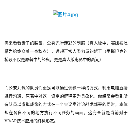
再来看看素子的装备，全身光学迷彩的制服（真人版中，寡姐被吐
首
槽为始终穿着一身秋衣），远超正常人类力量的躯干（手撕坦克的
页
桥段不仅是原著中的经典，更是真人版电影中的高潮）
游
茶
原
而公安九课的队员们更是可以通过调频一样的方式，利用电脑直接
创
进行沟通，原著中对这一设定的解释更为具象化，你经常会看到所
有队员以虚拟成像的方式在一个会议室讨论战术部署的同时，本体
游
却在各自不同的地方执行不同任务的画面。这完全就是当前对于
戏
VR/AR
技术应用的终极形态。
业