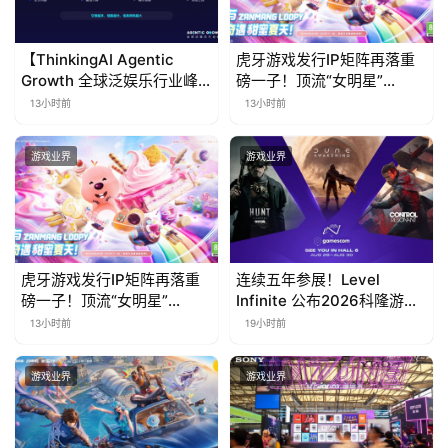
【ThinkingAI Agentic
虎牙游戏发行IP矩阵再落重
Growth 全球泛娱乐行业峰
磅一子！顶流“女明星”
会】Agent 时代，人到底负
ZANMANG LOOPY 正版3D
13小时前
13小时前
责什么
消除手游《消消奇遇》惊喜
曝光
游戏业界
游戏业界
虎牙游戏发行IP矩阵再落重
连续五年参展！Level
磅一子！顶流“女明星”
Infinite 公布2026科隆游戏
ZANMANG LOOPY 正版3D
展产品阵容
13小时前
19小时前
消除手游《消消奇遇》惊喜
曝光
游戏业界
游戏业界