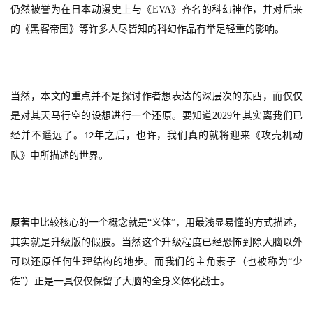
仍然被誉为在日本动漫史上与《
EVA
》齐名的科幻神作，并对后来
的《黑客帝国》等许多人尽皆知的科幻作品有举足轻重的影响。
当然，本文的重点并不是探讨作者想表达的深层次的东西，而仅仅
是对其天马行空的设想进行一个还原。要知道
2029
年其实离我们已
经并不遥远了。
年之后，也许，我们真的就将迎来《攻壳机动
12
队》中所描述的世界。
原著中比较核心的一个概念就是
“义体”，用最浅显易懂的方式描述，
其实就是升级版的假肢。当然这个升级程度已经恐怖到除大脑以外
可以还原任何生理结构的地步。而我们的主角素子（也被称为“少
佐”）正是一具仅仅保留了大脑的全身义体化战士。