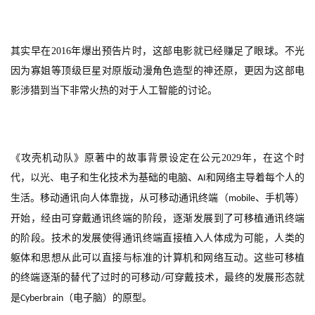
其实早在
2016
年爆出预告片时，这部电影就已经赚足了眼球。不光
因为寡姐等顶级巨星对原版动漫角色造型的神还原，更因为这部电
影涉猎到当下非常火热的对于人工智能的讨论。
《攻壳机动队》原著中的故事背景设定在公元
2029
年，在这个时
代，以光、电子和生化技术为基础的电脑、
和网络主导着每个人的
AI
生活。移动通讯向人体靠拢，从可移动通讯终端（
、手机等）
mobile
开始，经由可穿戴通讯终端的阶段，逐渐发展到了可移植通讯终端
的阶段。技术的发展使得通讯终端直接植入人体成为可能，人类的
躯体和思想从此可以直接与标准的计算机和网络互动。这些可移植
的终端逐渐的替代了过时的可移动
可穿戴技术，最终的发展形态就
/
是
（电子脑）的原型。
Cyberbrain