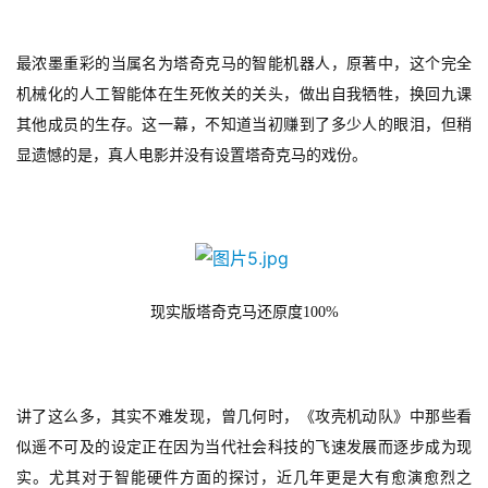
界
手
最浓墨重彩的当属名为塔奇克马的智能机器人，原著中，这个完全
机
机械化的人工智能体在生死攸关的关头，做出自我牺牲，换回九课
游
其他成员的生存。这一幕，不知道当初赚到了多少人的眼泪，但稍
戏
显遗憾的是，真人电影并没有设置塔奇克马的戏份。
单
机
游
戏
现实版塔奇克马还原度
100%
休
闲
游
戏
讲了这么多，其实不难发现，曾几何时，《攻壳机动队》中那些看
似遥不可及的设定正在因为当代社会科技的飞速发展而逐步成为现
2
实。尤其对于智能硬件方面的探讨，近几年更是大有愈演愈烈之