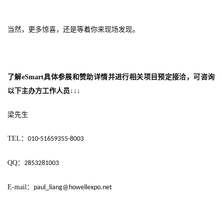
日
游
当然，更多惊喜，还是等着你来现场发现。
茶
对
了解
eSmart
具体参展和赞助详情并进行相关项目预定接洽，可咨询
接
以下主办方工作人员↓↓↓
会
梁先生
上
海
TEL
：
010-51659355-8003
站
QQ
：
2853281003
E-mail
：
paul_liang@howellexpo.net
中
文
(