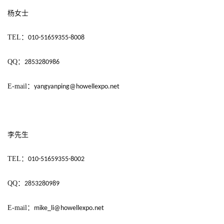
中
杨女士
国
)
TEL
：
010-51659355-8008
QQ
：
2853280986
E-mail
：
yangyanping@howellexpo.net
李先生
TEL
：
010-51659355-8002
QQ
：
2853280989
E-mail
：
mike_li@howellexpo.net