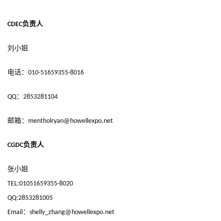
文
(
负责人
CDEC
中
国
刘小姐
)
电话：
010-51659355-8016
：
QQ
2853281104
邮箱：
mentholryan@howellexpo.net
负责人
CGDC
张
小姐
TEL:01051659355-8020
QQ:2853281005
：
Email
shelly_zhang@howellexpo.net