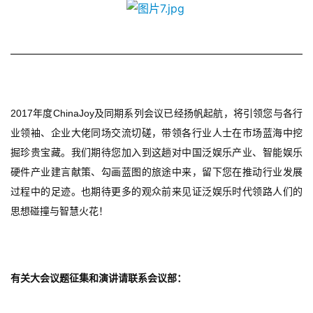
0
日
游
茶
2017
ChinaJoy
年度
及同期
系列
会议已经扬帆起航，将引领您与各行
对
业领袖、企业大佬同场交流切磋，带领各行业人士在市场蓝海中挖
接
掘珍贵宝藏。我们期待您加入到这趟对中国泛娱乐产业、智能娱乐
会
硬件产业建言献策、勾画蓝图的旅途中来，留下您在推动行业发展
上
过程中的足迹。也期待更多的观众前来见证泛娱乐时代领路人们的
思想碰撞与智慧火花！
海
站
有关大会议题征集和演讲请联系会议部：
中