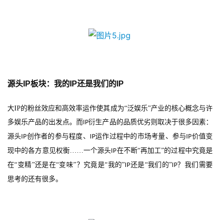
业
界
手
机
游
戏
源头
IP
板块：我的
IP
还是我们的
IP
大
IP
的粉丝效应和高效率运作使其成为“泛娱乐”产业的核心概念与许
单
机
多娱乐产品的出发点。而
衍生产品的品质优劣则取决于很多因素：
IP
游
源头
创作者的参与程度、
运作过程中的市场考量、参与
价值变
IP
IP
IP
戏
现中的各方意见权衡……一个源头
在不断“再加工”的过程中究竟是
IP
在“变精”还是在“变味”？究竟是“我的”
还是“我们的”
？我们需要
IP
IP
休
思考的还有很多。
闲
游
戏