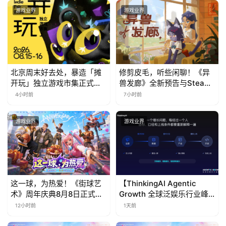
游戏业界
游戏业界
北京周末好去处，暴造「摊
修剪皮毛，听些闲聊！《异
开玩」独立游戏市集正式开
兽发廊》全新预告与Steam
票！
免费试玩公开
4小时前
7小时前
游戏业界
游戏业界
这一球，为热爱！《街球艺
【ThinkingAI Agentic
术》周年庆典8月8日正式上
Growth 全球泛娱乐行业峰
线，多重福利与全新内容同
会】Agent 时代，人到底负
12小时前
1天前
步开启
责什么