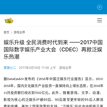
首页
游戏业界
娱乐升级 全民消费时代到来 ——2017中国
国际数字娱乐产业大会（CDEC）再掀泛娱
乐热潮
茶馆小二
2017年4月19日 11:08 上午
游戏业界
据
发布的《
年中国泛娱乐行业报告
》显示，
DataEye&S+
2016
2013-
年
，
国内文化娱乐产业投资一直保持向上增长态势，在
年
2016
2016
月投资额已经达到
亿元。
此外
，
随着游戏
、
文学、动漫、
11
7032
IP
80
90
95
影视为核心的泛娱乐
被
后、
后甚至更年轻的
后人群消
“
”
费和传播，再加上国家政策的支持，
泛娱乐
在社会中积极正面