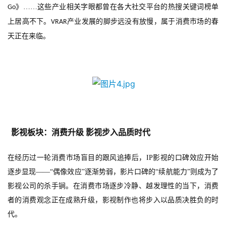
》
……这些产业相关字眼都曾在各大社交平台的热搜关键词榜单
Go
上居高不下。
产业发展的脚步远没有放慢，属于消费市场的春
VRAR
天正在来临。
首
页
影视板块：消费升级
影视步入品质时代
游
在经历过一轮消费市场盲目的跟风追捧后，
IP
影视的口碑效应开始
茶
原
逐步显现——“偶像效应”逐渐势弱，影片口碑的“续航能力”则成为了
创
影视公司的杀手锏。在消费市场逐步冷静、越发理性的当下，消费
者的消费观念正在成熟升级，影视制作也将步入以品质决胜负的时
游
代。
戏