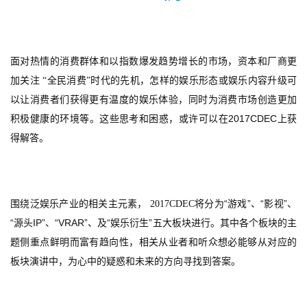
面对热情的消费群体和以指数爆发趋势增长的市场，资本和厂商更
加关注
 “全民消费”时代的先机，怎样的娱乐形态或娱乐内容升级可
以让消费者们获得更有温度的娱乐体验，同时为消费市场创造更加
2017CDEC
积极健康的环境等。这些思考和困惑，或许可以在
上获
得解答。
“
”
“
”
围绕泛娱乐产业的相关主元素，
 2017CDEC
将分为
游戏
、
影视
、
“
IP”
“VRAR”
“
”
源头
、
、及
娱乐衍生
五大板块
进行。其中各个板块的主
题侧重点鲜明而富有趋向性，相关从业者和听众想必能够从对应的
板块演讲中，为心中的疑惑和未来的方向寻找到答案。