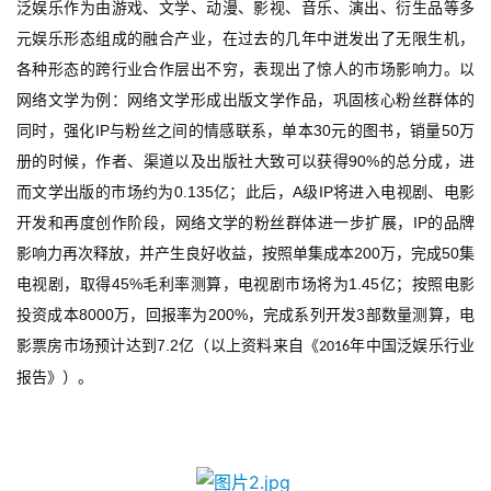
泛娱乐
作为
由游戏、文学、动漫、影视、音乐、演出、衍生品等多
元娱乐形态组成的融合产业
，在过去的几年中迸发出了无限生机，
各种形态的跨行业合作层出不穷，表现出了惊人的市场影响力。以
网络文学为例：
网络文学形成出版文学作品，巩固核心粉丝群体的
IP
30
50
同时，强化
与粉丝之间的情感联系，单本
元的图书，销量
万
90%
册的时候，作者、渠道以及出版社大致可以获得
的总分成，进
0.135
A
IP
而文学出版的市场约为
亿
；
此后，
级
将进入电视剧、电影
IP
开发和再度创作阶段，网络文学的粉丝群体进一步扩展，
的品牌
200
50
影响力再次释放，并产生良好收益，按照单集成本
万，完成
集
45%
1.45
电视剧，取得
毛利率测算，电视剧市场将为
亿
；
按照电影
8000
200%
3
投资成本
万，回报率为
，完成系列开发
部数量测算，电
7.2
影票房市场预计达到
亿
（以上资料来自
《
年中国泛娱乐行业
2016
报告
》
）
。