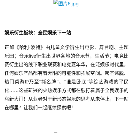
2
0
2
5
娱乐衍生板块：全民娱乐下一站
第
十
正如《哈利
·波特》由儿童文学衍生出电影、舞台剧、主题
三
乐园；音乐
live
衍生出世界各地的音乐节
，
生活节
；电竞比
届
赛
衍生出的线下职业联赛和
电竞
嘉年华
，在泛娱乐时代里，
金
任何娱乐产品都有着无限的可能性和拓展空间。密室逃脱、
茶
奖
热门桌游
IP
乃至“撕名牌”、“谁是卧底”等综艺游戏的平民
化……这些新兴的火热娱乐方式都在敲打着属于全民娱乐的
崭新大门！从业者对于新形态娱乐的思考从未停止，下一站
在哪里？让我们一起继续探索吧！
7
月
3