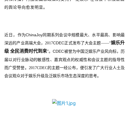
的舆论导向
愈发明显
。
ChinaJoy
近日，
作为
同期
系列
会议中规模最大、水平最高、影响最
娱乐升
CDEC
深远的产业高端大会，
2017
正式发布了大会主题
——“
级
全民消费时代到来
CDEC
”。
被誉为中国泛娱乐产业风向标
，历
届以对行业脉动的敏感性、嘉宾观点的权威性和会议主题的指导性
而广受赞誉。
2017CDEC
的主题一经公布，便引发了广大行业人士及
会议观众对于娱乐升级及泛娱乐市场生态深度的思考。