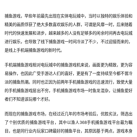
捕鱼游戏，早些年前最先出现在实体电玩城中，当时以独特的娱乐体验和
精美的画质俘获了绝大多数喜欢娱乐的人群，可谓是风靡一时，后来随着
时代的快速发展和进步，越来越多的人没有足够多的闲余时间再去电玩城
进行娱乐，也导致了线下捕鱼游戏一时间冷淡了不少，不过迎接而来的，
是线上手机端捕鱼游戏的新时代。
手机端捕鱼游戏相对电玩城中的捕鱼游戏机来说，画面更为精致，更为容
易操作，也因此广受手游达人们的喜好，更是有了一度持续至今都不曾冷
淡的捕鱼热潮。同时也正因为前两年手机捕鱼游戏的迅速流行，致使大量
首
的手机捕鱼游戏层出不穷，手机捕鱼游戏市场一时鱼龙混杂，让捕鱼爱好
页
者们不知道该玩哪个才好。
游
而现在的捕鱼游戏市场，在经过近几年的市场考验后，优胜劣汰，筛选出
茶
原
了个别优质的捕鱼游戏平台，其中以渔人368手机捕鱼游戏平台最为瞩
创
目，也是同行业内玩家口碑最好的捕鱼平台，其原因基于两点，游戏本身