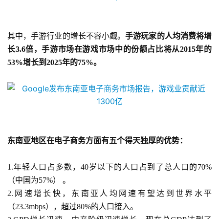
茶
原
创
其中，手游行业的增长不容小觑。
手游玩家的人均消费将增
长
3.6倍，手游市场在游戏市场中的份额占比将从2015年的
游
53%增长到2025年的75%。
戏
业
界
手
机
东南亚地区在电子商务方面有五个得天独厚的优势：
游
戏
1.
年轻人口占多数，
40岁以下的人口占到了总人口的70%
（中国为57%） 。
单
2.
网速增长快，东南亚人均网速有望达到世界水平
机
（
23.3mbps），超过80%的人口接入。
游