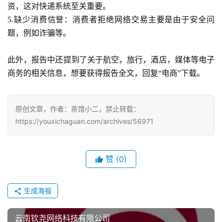
资，这对快递系统至关重要。
5.
缺少消费信誉：消费者拒绝网络交易主要是由于安全问
题，例如诈骗等。
7
月
此外，报告中还提到了关于航空，旅行，酒店，媒体等电子
3
商务的相关信息，想要获得报告全文，回复
“电商”下载。
0
日
原创文章，作者：茶馆小二，禁止转载：
https://youxichaguan.com/archives/56971
游
茶
对
赞
(0)
接
生成海报
会
上
云南钦尧网络科技有限公司