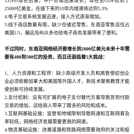
戏
3.
GPD增长迅速，
中产阶级迅速增长
，
现在总
GDP达到了
25000亿美金，在接下来的10年内增速将达到5.3%
4.
电子交易系统发展迅速，接入方式逐渐增加。
休
闲
5.
线下商店数量有限，
缺少仓储式零售，东南亚零售店仅占
游
美国
1/3，偏远岛屿众多也给电子商务发
展带来了便利
。
戏
不过同时，
东南亚网络经济要增长到
2000亿美元未来十年需
2
要有400到500亿的投资，而且还面临着5大挑战：
0
2
1、
人力资源和工程师：缺少高级开发人员和高管使初创企
5
业必须依赖加拿大和美国等外国人才，新技术聚焦教育才能
第
使创新可持续发展。
十
2.
支付机制：没有可扩展的电子支付替代方案导致货到付款
三
届
交易的增加，这给商人带来了跟多的风险和成本。
金
3.
互联网基础设施：监管和地域限制导致网速和互联网普及
茶
率较低，网络经济发展需要更高的网速。
奖
4.
物流基础设施：改善道路和铁路网络需要政府的关注和投