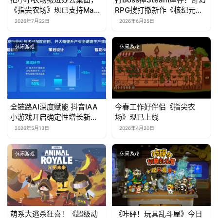
《指尖农场》现已支持Mac
RPG搜打撤新作《核纪元》
系统！
正式上线Steam：武器属性
2026年7月22日
2026年6月25日
全靠手造，暴死全掉光！
休闲游戏
休闲游戏
全链路AI深度赋能 抖音IAA
今春工作好伴侣《指尖农
小游戏开启确定性增长新周
场》现已上线
期
2026年5月13日
2026年4月20日
休闲游戏
休闲游戏
萌系大逃杀狂喜！《超级动
《咔砰！玩具乱斗屋》今日