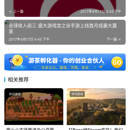
海
上一篇
2017年4月17日 4:32 下午
站
全球收入前三 盛大游戏龙之谷手游上线首月成最大赢
家
中
2017年4月17日 4:45 下午
下一篇
文
(
中
国
)
相关推荐
休闲游戏
休闲游戏
把小小农场搬进办公桌面，
打Boss掉Steam库存！奇幻