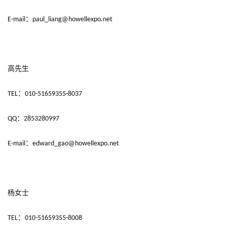
戏
：
E-mail
paul_liang@howellexpo.net
休
闲
游
戏
高先生
2
：
TEL
010-51659355-8037
0
2
：
QQ
2853280997
5
第
：
E-mail
edward_gao@howellexpo.net
十
三
届
金
杨女士
茶
奖
：
TEL
010-51659355-8008