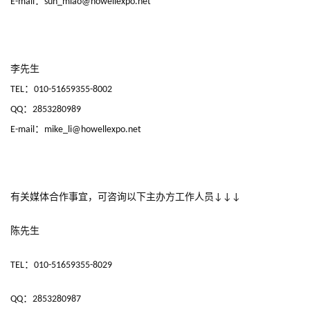
：
E-mail
sun_miao@howellexpo.net
海
站
李先生
：
TEL
010-51659355-8002
中
文
：
QQ
2853280989
(
：
E-mail
mike_li@howellexpo.net
中
国
)
有关媒体合作事宜，可咨询以下主办方工作人员
↓↓↓
陈先生
：
TEL
010-51659355-8029
：
QQ
2853280987