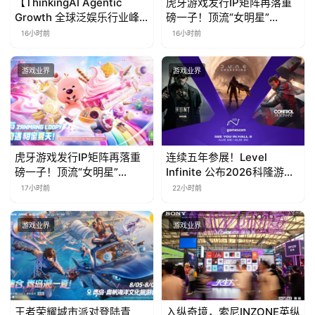
【ThinkingAI Agentic
虎牙游戏发行IP矩阵再落重
Growth 全球泛娱乐行业峰
磅一子！顶流“女明星”
会】Agent 时代，人到底负
ZANMANG LOOPY 正版3D
16小时前
16小时前
责什么
消除手游《消消奇遇》惊喜
曝光
游戏业界
游戏业界
虎牙游戏发行IP矩阵再落重
连续五年参展！Level
磅一子！顶流“女明星”
Infinite 公布2026科隆游戏
ZANMANG LOOPY 正版3D
展产品阵容
17小时前
22小时前
消除手游《消消奇遇》惊喜
曝光
游戏业界
游戏业界
王者荣耀城市派对登陆青
入纵奇境，索尼INZONE英纵