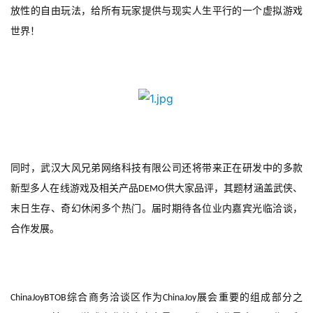
放性的自由玩法，给所有玩家提供与现实人生平行的一个虚拟游戏
世界！
同时，武汉大风兄弟网络科技有限公司还将带来正在研发中的多款
新型多人在线游戏及相关产品
供大家品评，其题材涵盖武侠、
DEMO
末日生存、奇幻休闲多个热门。届时期待各位业内嘉宾光临洽谈，
合作发展。
综合商务洽谈区作为
展会重要的组成部分之
ChinaJoyBTOB
ChinaJoy