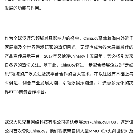
发展的功能与作用。
作为全球泛娱乐领域最具影响力的盛会，
聚焦着海内外近千
ChinaJoy
家展商及全世界游戏玩家的热切目光，无疑也成为各大展商最佳的
产品宣传展示平台。
年又恰逢
十五周年，势必将引发来
2017
ChinaJoy
自各界的热切关注。基于此，
将进一步配合参展企业对
泛娱
ChinaJoy
“
乐
领域的广泛关注及跨平台合作的巨大需求，在以往既有基础上与
”
时俱进，迎合产业发展大潮，引领泛娱乐潮流，打造更多元化的跨
界
商务合作平台。
BTOB
武汉大风兄弟网络科技有限公司确认参展
，这是该
2017ChinaJoyBTOB
公司首次登陆
，他们将携带自研大型
《冰火创世纪》及
ChinaJoy
MMO