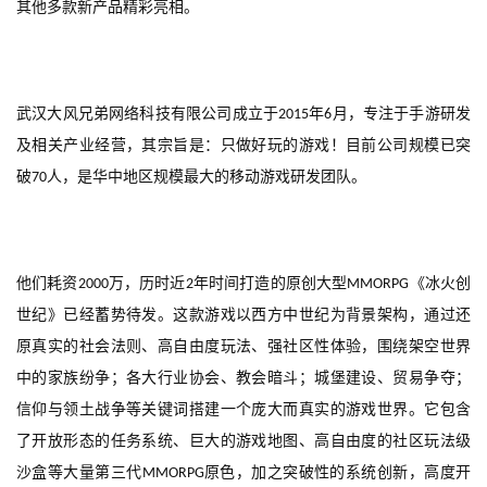
其他多款新产品精彩亮相。
武汉大风兄弟网络科技有限公司成立于
年
月，专注于手游研发
2015
6
及相关产业经营，其宗旨是：只做好玩的游戏！目前公司规模已突
破
人，是华中地区规模最大的移动游戏研发团队。
70
他们耗资
万，历时近
年时间打造的原创大型
《冰火创
2000
2
MMORPG
世纪》已经蓄势待发。这款游戏以西方中世纪为背景架构，通过还
原真实的社会法则、高自由度玩法、强社区性体验，围绕架空世界
中的家族纷争；各大行业协会、教会暗斗；城堡建设、贸易争夺；
信仰与领土战争等关键词搭建一个庞大而真实的游戏世界。它包含
了开放形态的任务系统、巨大的游戏地图、高自由度的社区玩法级
沙盒等大量第三代
原色，加之突破性的系统创新，高度开
MMORPG