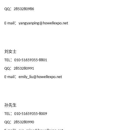
：
QQ
2853280986
7
：
E-mail
yangyanping@howellexpo.net 
月
3
0
刘女士
：
TEL
010-51659355-8801
日
：
QQ
2853280991
游
：
E-mail
emily_liu@howellexpo.net
茶
对
接
孙先生
：
会
TEL
010-51659355-8009
：
QQ
2853280990
上