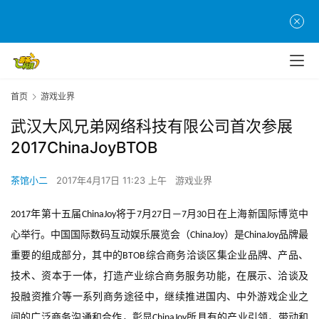
首页
游戏业界
武汉大风兄弟网络科技有限公司首次参展
2017ChinaJoyBTOB
茶馆小二
2017年4月17日 11:23 上午
游戏业界
年第十五届
将于
月
日
月
日在上海新国际博览中
2017
ChinaJoy
7
27
—7
30
心举行。中国国际数码互动娱乐展览会（
）是
品牌最
ChinaJoy
ChinaJoy
重要的组成部分，其中的
综合商务洽谈区集企业品牌、产品、
BTOB
技术、资本于一体，打造产业综合商务服务功能，在展示、洽谈及
投融资推介等一系列商务途径中，继续推进国内、中外游戏企业之
间的广泛商务沟通和合作，彰显
所具有的产业引领，带动和
ChinaJoy