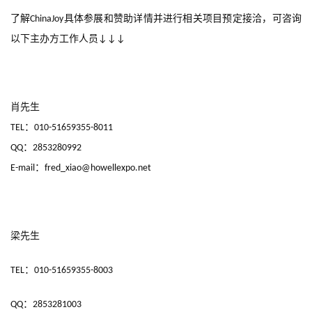
茶
了解
具体参展和赞助详情并进行相关项目预定接洽，可咨询
ChinaJoy
原
以下主办方工作人员
↓↓↓
创
游
戏
肖先生
业
：
TEL
010-51659355-8011
界
：
QQ
2853280992
：
E-mail
fred_xiao@howellexpo.net
手
机
游
戏
梁先生
单
：
TEL
010-51659355-8003
机
游
：
QQ
2853281003