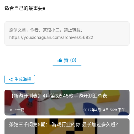
闲
适合自己的最重要
■
游
戏
原创文章，作者：茶馆小二，禁止转载：
2
https://youxichaguan.com/archives/56922
0
2
5
赞
(0)
第
十
生成海报
三
届
金
【新游开测表】4月第3周45款手游开测汇总表
茶
奖
上一篇
2017年4月14日 5:28 下午
茶馆三千问第5期： 游戏行业的你 最长加过多久班？