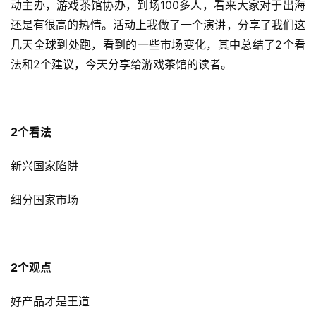
动主办，游戏茶馆协办，到场100多人，看来大家对于出海
创
还是有很高的热情。活动上我做了一个演讲，分享了我们这
几天全球到处跑，看到的一些市场变化，其中总结了2个看
游
戏
法和2个建议，今天分享给游戏茶馆的读者。
业
界
2个看法
手
机
新兴国家陷阱
游
戏
细分国家市场
单
机
游
2个观点
戏
好产品才是王道
休