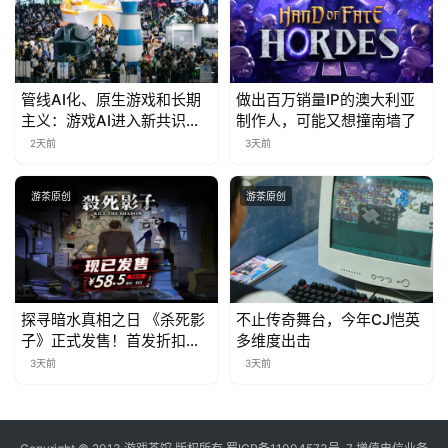
中
文
管线AI化、原生游戏和长期
做出百万销量IP的澳大利亚
(
主义：游戏AI进入新共识时
制作人，可能又想撞南墙了
代
中
2天前
3天前
国
)
游茶原创
游茶原创
探寻暗水真相之日 《杀死影
不止传奇舞台，今年CJ恺英
子》正式发售！首发折扣限
多维度出击
时开启中
3天前
3天前