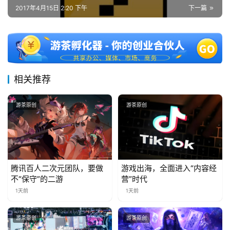
7
2017年4月15日 2:20 下午
下一篇
月
3
0
日
相关推荐
游
游茶原创
游茶原创
茶
对
接
腾讯百人二次元团队，要做
游戏出海，全面进入“内容经
会
不“保守”的二游
营”时代
上
1天前
1天前
海
游茶原创
游茶原创
站