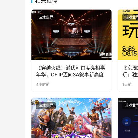
相关推荐
游戏业界
游戏业
《穿越火线：潜伏》首度亮相嘉
北京周
年华，CF IP迈向3A叙事新高度
玩」独
4小时前
1天前
游戏业界
游戏业