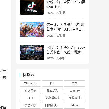
游戏出海，全面进入“内容
经营”时代
2026年8月7日
这一球，为热爱！《街球
艺术》周年庆典8月8日正
式上线，多重福利与全新
2026年8月7日
内容同步开启
《代号：对决》ChinaJoy
首秀收官：从线下爆满看
见玩家的真实期待
2026年8月6日
；要
标签云
自展
ChinaJoy
腾讯
索尼
影之刃零
独立游戏
weplay
TGA
逃离塔科夫
英雄联盟
掌慧科技
仙剑奇侠传四
Xbox
媒体