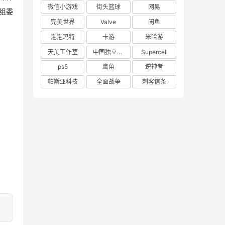
微信小游戏
街头篮球
网易
组委
完美世界
Valve
闲鱼
泡泡玛特
卡游
米哈游
天美工作室
中国独立游戏联盟
Supercell
ps5
鹰角
逆神者
帕斯亚科技
全面战争
刺客信条