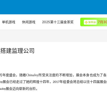
单机游戏
休闲游戏
2025第十三届金茶奖
7月
展台搭建监理公司
的年度盛会，随着
ChinaJoy
所受关注度的不断增加，展会本身也成为了各
展会已经走过了她的辉煌十四年，
年组委会将总结以往十四届展会
oy
2017
展会迈向崭新的台阶。
aJoy