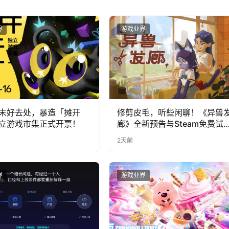
界
游戏业界
末好去处，暴造「摊开
修剪皮毛，听些闲聊！《异兽
立游戏市集正式开票！
廊》全新预告与Steam免费试
公开
2天前
界
游戏业界