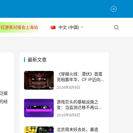
30日游茶对接会上海站
中文 (中国)
最新文章
《穿越火线：潜伏》首度
亮相嘉年华，CF IP迈向
3A叙事新高度
2026年8月9日
泛娱
游戏巨头的基础设施之
的经
变：当监测迁移不再以中
断为代价
2026年8月8日
北京周末好去处，暴造