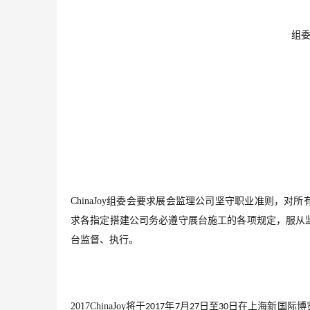
组
ChinaJoy
组委会要求展会监理公司坚守职业准则，对所
求各指定搭建公司务必遵守展台施工的各项规定，服从
台监督、执行。
2017ChinaJoy
将于
年
月
日至
日在上海新国际博
2017
7
27
30