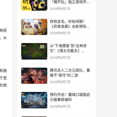
「摊开玩」独立游戏市集
正式开票！
2026年8月7日
修剪皮毛，听些闲聊！
《异兽发廊》全新预告与
商获
Steam免费试玩公开
2026年8月7日
，从
从“下海摸鱼”到“丛林求
生”:《潜水员戴夫》
DLC《丛林》移动端定档
2026年8月7日
8月14日
腾讯百人二次元团队，要
和施
做不“保守”的二游
于昆
2026年8月7日
杜绝
预约开启！魔域口袋版启
示服重磅福利
2026年8月7日