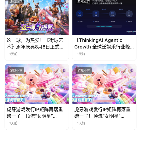
游戏业界
游戏业界
这一球，为热爱！《街球艺
【ThinkingAI Agentic
术》周年庆典8月8日正式上
Growth 全球泛娱乐行业峰
线，多重福利与全新内容同
会】Agent 时代，人到底负
1天前
1天前
步开启
责什么
游戏业界
游戏业界
虎牙游戏发行IP矩阵再落重
虎牙游戏发行IP矩阵再落重
磅一子！顶流“女明星”
磅一子！顶流“女明星”
ZANMANG LOOPY 正版3D
ZANMANG LOOPY 正版3D
1天前
1天前
消除手游《消消奇遇》惊喜
消除手游《消消奇遇》惊喜
曝光
曝光