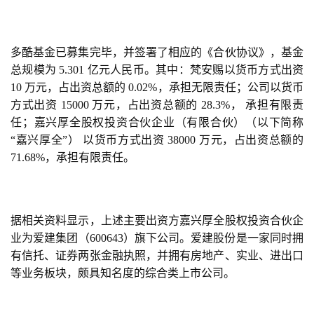
创
多酷基金已募集完毕，并签署了相应的《合伙协议》，基金
游
总规模为 5.301 亿元人民币。其中：梵安赐以货币方式出资 
戏
10 万元，占出资总额的 0.02%，承担无限责任；公司以货币
业
界
方式出资 15000 万元，占出资总额的 28.3%， 承担有限责
任；嘉兴厚全股权投资合伙企业（有限合伙）（以下简称
“嘉兴厚全”） 以货币方式出资 38000 万元，占出资总额的 
手
71.68%，承担有限责任。
机
游
戏
据相关资料显示，上述主要出资方嘉兴厚全股权投资合伙企
单
业为爱建集团（600643）旗下公司。爱建股份是一家同时拥
机
有信托、证券两张金融执照，并拥有房地产、实业、进出口
游
等业务板块，颇具知名度的综合类上市公司。
戏