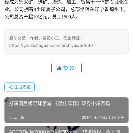
经成为集采矿、选矿、冶炼、加工、贸易于一体的专业化企
7
业。公司拥有8个所属子公司，总部坐落在辽宁省锦州市，
公司总资产超10亿元，员工1500人。
月
3
原创文章，作者：茶馆小二，禁止转载：
0
https://youxichaguan.com/archives/56630
日
游
赞
(0)
茶
对
生成海报
接
会
打造国民级足球手游 《最佳阵容》现身中超赛场
上
上一篇
2017年4月10日 3:54 下午
海
ACTOZ回应7000万“传奇”IP授权：非法授权，应立即