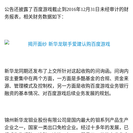
休
公告还披露了百度游戏截止到2016年12月31日未经审计的财
闲
务报表，相关财务数据如下：
游
戏
2
0
2
5
第
新华龙同期还发布了上交所针对这起收购的问询函。问询内
十
容主要集中在两个方面，一方面是多酷基金的合规、资金来
三
源、管理模式及控制权，另一方面是收购百度游戏业务银行
届
融资的基本情况、对百度游戏后续业务发展的规划。
金
茶
奖
锦州新华龙钼业股份有限公司是国内最大的钼系列产品生产
企业之一，国家一类出口免检企业。经过十多年的发展，已