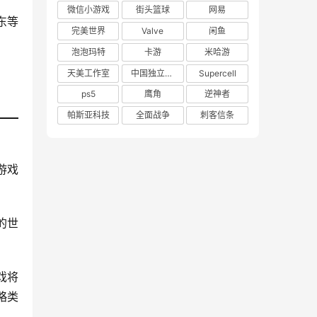
微信小游戏
街头篮球
网易
东等
完美世界
Valve
闲鱼
泡泡玛特
卡游
米哈游
天美工作室
中国独立游戏联盟
Supercell
ps5
鹰角
逆神者
帕斯亚科技
全面战争
刺客信条
游戏
的世
戏将
略类