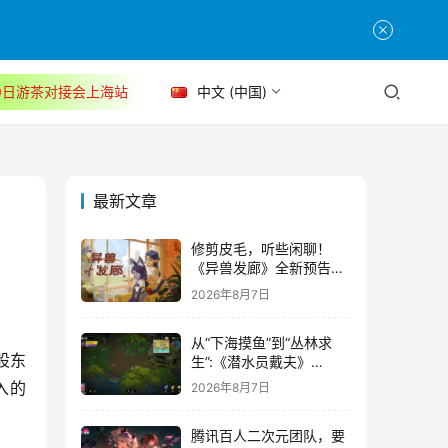
30日游茶对接会上海站
中文 (中国)
最新文章
修剪皮毛，听些闲聊！
《异兽发廊》全新预告与
Steam免费试玩公开
2026年8月7日
从“下海摸鱼”到“丛林求
股东
生”:《潜水员戴夫》
DLC《丛林》移动端定档
入的
2026年8月7日
8月14日
腾讯百人二次元团队，要