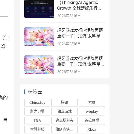
【ThinkingAI Agentic
Growth 全球泛娱乐行业
峰会】Agent 时代，人到
2026年8月6日
底负责什么
虎牙游戏发行IP矩阵再落
重磅一子！顶流“女明星”
，海
ZANMANG LOOPY 正版
2026年8月6日
2》
3D消除手游《消消奇遇》
惊喜曝光
虎牙游戏发行IP矩阵再落
重磅一子！顶流“女明星”
ZANMANG LOOPY 正版
2026年8月6日
3D消除手游《消消奇遇》
惊喜曝光
标签云
高的
ChinaJoy
腾讯
索尼
影之刃零
独立游戏
weplay
。目
TGA
逃离塔科夫
英雄联盟
掌慧科技
仙剑奇侠传四
Xbox