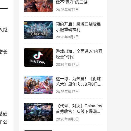
做不“保守”的二游
2026年8月7日
预约开启！魔域口袋版启
示服重磅福利
入继
2026年8月7日
游戏出海，全面进入“内容
增长
经营”时代
2026年8月7日
这一球，为热爱！《街球
艺术》周年庆典8月8日正
式上线，多重福利与全新
2026年8月7日
内容同步开启
《代号：对决》ChinaJoy
首秀收官：从线下爆满看
基础
见玩家的真实期待
2026年8月6日
了公