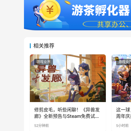
相关推荐
游戏业界
游戏业
修剪皮毛，听些闲聊！《异兽发
这一球
廊》全新预告与Steam免费试玩
周年庆
公开
福利与
52分钟前
5小时前