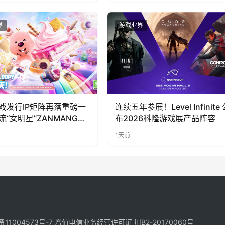
界
游戏业界
戏发行IP矩阵再落重磅一
连续五年参展！Level Infinite 
流“女明星”ZANMANG
布2026科隆游戏展产品阵容
PY 正版3D消除手游《消消
1天前
惊喜曝光
备11004573号-7
增值电信业务经营许可证 川B2-20170060号