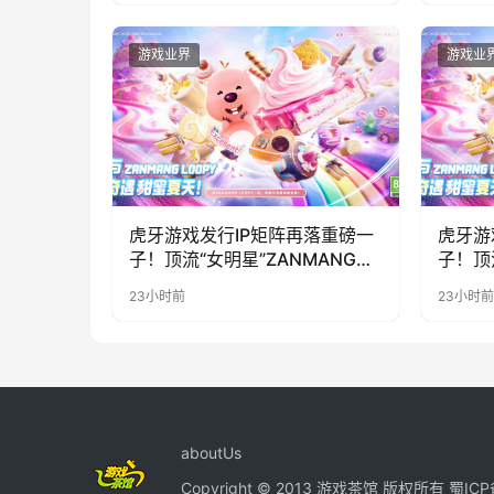
游戏业界
游戏业
虎牙游戏发行IP矩阵再落重磅一
虎牙游
子！顶流“女明星”ZANMANG
子！顶
LOOPY 正版3D消除手游《消消
LOO
23小时前
23小时前
奇遇》惊喜曝光
奇遇》
aboutUs
Copyright © 2013 游戏茶馆 版权所有
蜀ICP