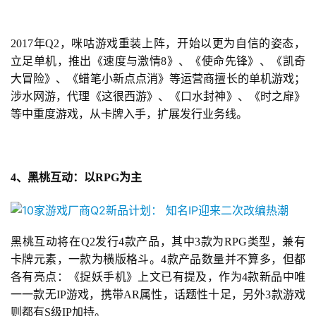
2
0
2017年Q2，咪咕游戏重装上阵，开始以更为自信的姿态，
2
立足单机，推出《速度与激情8》、《
使命
先锋》、《凯奇
5
大冒险》、《蜡笔小新点点消》等运营商擅长的单机游戏；
第
涉水网游，代理《这很西游》、《口水封神》、《时之扉》
十
等中重度游戏，从卡牌入手，扩展发行业务线。
三
届
金
茶
4、黑桃互动：以RPG为主
奖
黑桃互动将在Q2发行4款产品，其中3款为RPG类型，兼有
7
卡牌元素，一款为横版格斗。4款产品数量并不算多，但都
各有亮点：《捉妖手机》上文已有提及，作为4款新品中唯
月
一一款无IP游戏，携带AR属性，话题性十足，另外3款游戏
3
则都有S级IP加持。