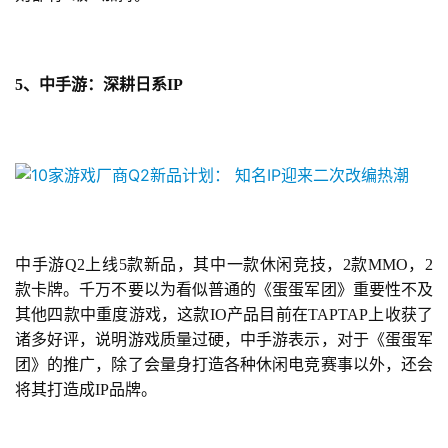
0
日
5、中手游：深耕日系IP
游
茶
对
接
会
中手游Q2上线5款新品，其中一款休闲竞技，2款MMO，2
上
款卡牌。千万不要以为看似普通的《蛋蛋军团》重要性不及
海
其他四款中重度游戏，这款IO产品目前在TAPTAP上收获了
诸多好评，说明游戏质量过硬，中手游表示，对于《蛋蛋军
站
团》的推广，除了会量身打造各种休闲电竞赛事以外，还会
将其打造成IP品牌。
中