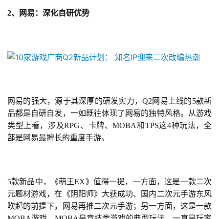
2、网易：深化自研优势
网易的强大，源于其深厚的研发实力，Q2网易上线的5款新
首
品都是自研自发，一如既往体现了网易的独特风格。从游戏
页
类型上看，涉及RPG、卡牌、MOBA和TPS这4种玩法，全
部是网易最擅长的重度手游。
游
茶
原
创
5款新品中，《萌王EX》值得一提，一方面，这是一款二次
元题材游戏，在《阴阳师》大获成功、国内二次元手游东风
游
吹起的前提下，网易再推二次元手游；另一方面，这是一款
戏
MOBA游戏，MOBA是竞技类游戏的典型玩法，一直是玩家