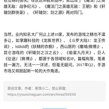
右互搏的情况。在区区46款新品中，就出现了《魔法门之英
雄无敌：战争纪元》、《魔法门之英雄无敌：王朝》和《轩
辕剑群侠录》、《轩辕剑：剑之源》两对同门。
当然，业内知名大厂何止上述10家，发布的游戏之精也不遑
多让，如掌趣科技的《
龙族
世界》、《斗罗大陆3：龙王传
说》，bilibili的《妖精的衣橱》，西山居的《
魔域
(
微博
)》，
昆仑游戏的《轩辕剑之汉之云》、《偷星九月天》，巨人
《征途2（
微博
)》，都源于各领域知名IP，篇幅有限，笔者
挂一漏万，无法一一详述，但毫无疑问，2017年Q2，手游
市场又将掀起新一轮的大作角逐。
原创文章，作者：茶馆小二，禁止转载：
https://youxichaguan.com/archives/56500