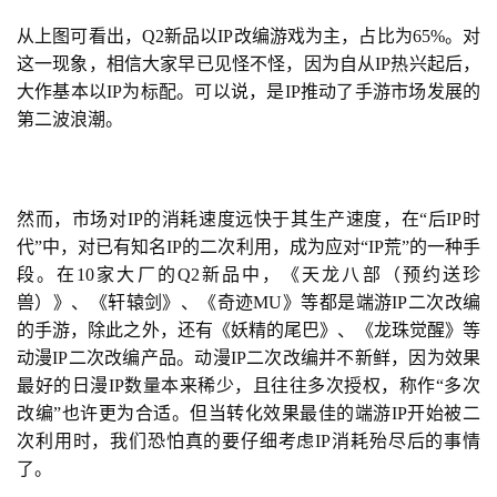
从上图可看出，Q2新品以IP改编游戏为主，占比为65%。对
这一现象，相信大家早已见怪不怪，因为自从IP热兴起后，
大作基本以IP为标配。可以说，是IP推动了手游市场发展的
第二波浪潮。
然而，市场对IP的消耗速度远快于其生产速度，在“后IP时
代”中，对已有知名IP的二次利用，成为应对“IP荒”的一种手
段。在10家大厂的Q2新品中，《
天龙八部
（
预约送珍
兽
）》、《轩辕剑》、《奇迹MU》等都是端游IP二次改编
的手游，除此之外，还有《妖精的尾巴》、《龙珠觉醒》等
动漫IP二次改编产品。动漫IP二次改编并不新鲜，因为效果
最好的日漫IP数量本来稀少，且往往多次授权，称作“多次
改编”也许更为合适。但当转化效果最佳的端游IP开始被二
次利用时，我们恐怕真的要仔细考虑IP消耗殆尽后的事情
了。