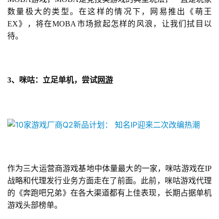
业
数量极大的类型。在这样的情况下，网易推出《萌王
界
EX》，将在MOBA市场掀起怎样的风浪，让我们拭目以
待。
手
机
游
3、咪咕：立足单机，尝试
网游
戏
单
机
游
戏
作为三大运营商游戏基地中体量最大的一家，咪咕游戏在IP
休
战略和代理发行业务方面走在了前面。此前，咪咕游戏代理
闲
的《奔跑吧兄弟》在各大渠道都有上佳表现，长期占据单机
游
游戏头部榜单。
戏