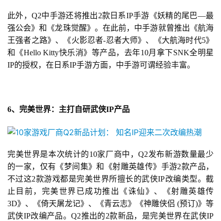
文
(
此外，Q2中手游还将推出2款日系IP手游《妖精的尾巴—最
中
强公会》和《龙珠觉醒》。在此前，中手游就曾推出《航海
国
王强者之路》、《火影忍者-忍者大师》、《大航海时代5》
)
和《Hello Kitty快乐消》等产品，去年10月拿下SNK全明星
IP的授权，在日系IP手游方面，中手游可谓经验丰富。
6、完美世界：主打自研武侠IP产品
完美世界是本次统计的10家厂商中，Q2发布新游数量最少
的一家，仅有《梦间集》和《射雕英雄传》手游2款产品，
不过这2款游戏都是完美世界所擅长的武侠IP改编类型。截
止目前，完美世界已成功推出《诛仙》、《射雕英雄传
3D》、《倚天屠龙记》、《青云志》《
神雕侠侣
 (
预订
)》等
武侠IP改编产品。Q2推出的2款新品，是完美世界在武侠IP