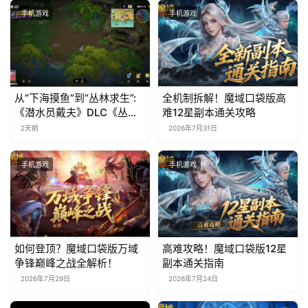
手机游戏
手机游戏
从“下海摸鱼”到“丛林求生”:
全机制拆解！魔域口袋版高
《潜水员戴夫》DLC《丛
难12星副本通关攻略
林》移动端定档8月14日
2天前
2026年7月31日
手机游戏
手机游戏
如何登顶？魔域口袋版万域
高难攻略！魔域口袋版12星
争锋巅峰之战全解析！
副本通关指南
2026年7月29日
2026年7月24日