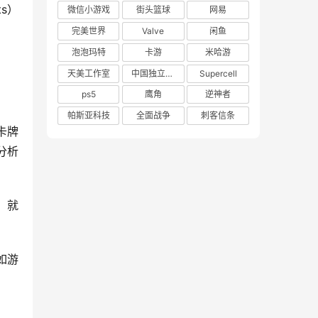
s）
微信小游戏
街头篮球
网易
完美世界
Valve
闲鱼
泡泡玛特
卡游
米哈游
天美工作室
中国独立游戏联盟
Supercell
ps5
鹰角
逆神者
帕斯亚科技
全面战争
刺客信条
卡牌
分析
，就
如游