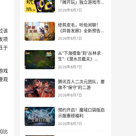
「摊开玩」独立游戏市集
正式开票！
2026年8月7日
修剪皮毛，听些闲聊！
过该
《异兽发廊》全新预告与
Steam免费试玩公开
发项
2026年8月7日
低于
从“下海摸鱼”到“丛林求
生”:《潜水员戴夫》
DLC《丛林》移动端定档
2026年8月7日
游戏
8月14日
要观
腾讯百人二次元团队，要
做不“保守”的二游
2026年8月7日
预约开启！魔域口袋版启
示服重磅福利
2026年8月7日
和比