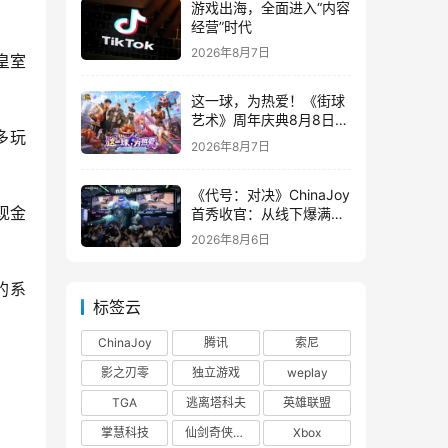
游戏出海，全面进入“内容
经营”时代
2026年8月7日
皇室
这一球，为热爱！《街球
艺术》周年庆典8月8日正
多玩
式上线，多重福利与全新
2026年8月7日
内容同步开启
《代号：对决》ChinaJoy
现金
首秀收官：从线下爆满看
见玩家的真实期待
2026年8月6日
的系
标签云
ChinaJoy
腾讯
索尼
影之刃零
独立游戏
weplay
TGA
逃离塔科夫
英雄联盟
掌慧科技
仙剑奇侠传四
Xbox