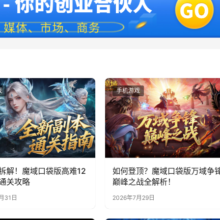
戏
手机游戏
拆解！魔域口袋版高难12
如何登顶？魔域口袋版万域争
通关攻略
巅峰之战全解析！
7月31日
2026年7月29日