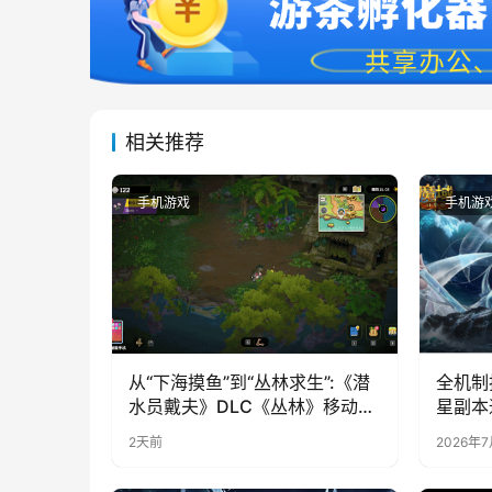
相关推荐
手机游戏
手机游
从“下海摸鱼”到“丛林求生”:《潜
全机制
水员戴夫》DLC《丛林》移动端
星副本
定档8月14日
2天前
2026年