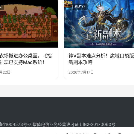
戏
手机游戏
农场搬进办公桌面，《指
神V副本难点分析！魔域口袋版
》现已支持Mac系统！
新副本攻略
7月22日
2026年7月17日
备11004573号-7
增值电信业务经营许可证 川B2-20170060号