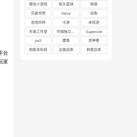
微信小游戏
街头篮球
网易
完美世界
Valve
闲鱼
泡泡玛特
卡游
米哈游
天美工作室
中国独立游戏联盟
Supercell
ps5
鹰角
逆神者
帕斯亚科技
全面战争
刺客信条
平台
玩家