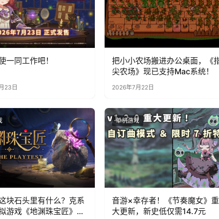
使一同工作吧！
把小小农场搬进办公桌面，《
尖农场》现已支持Mac系统！
7月23日
2026年7月22日
戏
单机游戏
这块石头里有什么？克系
音游×幸存者！《节奏魔女》重
拟游戏《地渊珠宝匠》6
大更新，新史低仅需14.7元