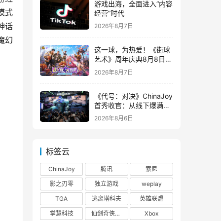
游戏出海，全面进入“内容
模式
经营”时代
神话
2026年8月7日
魔幻
这一球，为热爱！《街球
艺术》周年庆典8月8日正
式上线，多重福利与全新
2026年8月7日
内容同步开启
《代号：对决》ChinaJoy
首秀收官：从线下爆满看
见玩家的真实期待
2026年8月6日
标签云
ChinaJoy
腾讯
索尼
影之刃零
独立游戏
weplay
TGA
逃离塔科夫
英雄联盟
掌慧科技
仙剑奇侠传四
Xbox