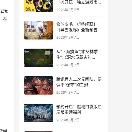
「摊开玩」独立游戏市集
正式开票！
2026年8月7日
戏玩
，在
修剪皮毛，听些闲聊！
《异兽发廊》全新预告与
Steam免费试玩公开
2026年8月7日
从“下海摸鱼”到“丛林求
生”:《潜水员戴夫》
DLC《丛林》移动端定档
2026年8月7日
8月14日
腾讯百人二次元团队，要
做不“保守”的二游
2026年8月7日
预约开启！魔域口袋版启
示服重磅福利
2026年8月7日
游经