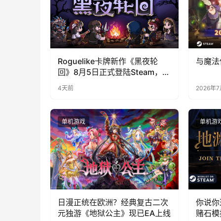
Roguelike卡牌新作《黑夜轮
与魔法
回》8月5日正式登陆Steam，首
发9折优惠开启
4天前
2026年
单机游戏
单机游
日漫正统在欧洲？经典复古二次
你说你
元独游《地狱公主》现已EA上线
赌石模