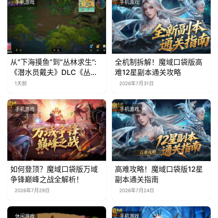
手机游戏
手机游戏
从“下海摸鱼”到“丛林求生”:
全机制拆解！魔域口袋版高
《潜水员戴夫》DLC《丛
难12星副本通关攻略
林》移动端定档8月14日
1天前
2026年7月31日
手机游戏
手机游戏
如何登顶？魔域口袋版万域
高难攻略！魔域口袋版12星
争锋巅峰之战全解析！
副本通关指南
2026年7月29日
2026年7月24日
休闲游戏
手机游戏