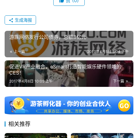
赞
(0)
(
中
生成海报
国
)
游族网络发行公司债券，总额8亿元
上一篇
2017年4月5日 5:04 下午
促进VR产业融合，eSmart打造智能娱乐硬件领域的
CES！
2017年4月6日 10:05 上午
下一篇
相关推荐