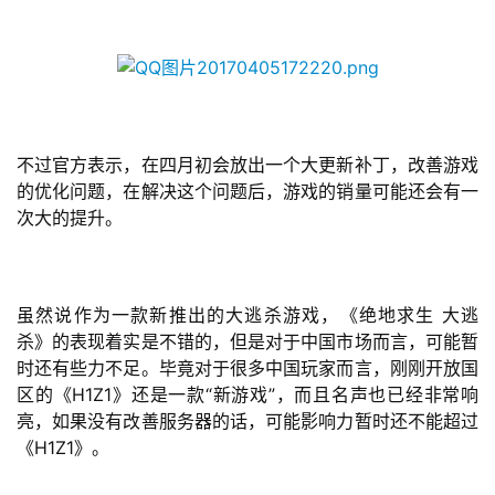
2
0
2
5
第
十
不过官方表示，在四月初会放出一个大更新补丁，改善游戏
三
的优化问题，在解决这个问题后，游戏的销量可能还会有一
届
次大的提升。
金
茶
奖
虽然说作为一款新推出的大逃杀游戏，《绝地求生 大逃
杀》的表现着实是不错的，但是对于中国市场而言，可能暂
时还有些力不足。毕竟对于很多中国玩家而言，刚刚开放国
7
区的《H1Z1》还是一款“新游戏”，而且名声也已经非常响
亮，如果没有改善服务器的话，可能影响力暂时还不能超过
月
《H1Z1》。
3