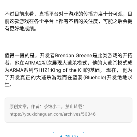
0
不过目前来看，直播平台对于游戏的传播力度十分可观，目
日
前这款游戏在各个平台上都有不错的关注度，可能之后会拥
游
有更好地成绩。
茶
对
值得一提的是，开发者Brendan Greene是此类游戏的开拓
接
者，他在ARMA2初次展现大逃杀模式，他的大逃杀模式成
为ARMA系列与H1Z1:King of the Kill的基础。 现在， 他为
会
了开发真正的大逃杀游戏而在蓝洞(Bluehole)开发绝地求
上
生。
海
站
原创文章，作者：茶馆小二，禁止转载：
https://youxichaguan.com/archives/56346
中
文