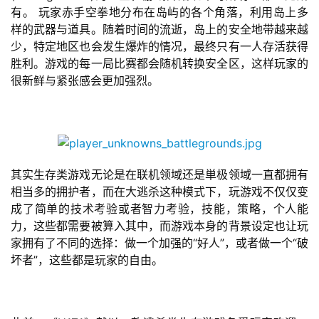
有。 玩家赤手空拳地分布在岛屿的各个角落，利用岛上多
样的武器与道具。随着时间的流逝，岛上的安全地带越来越
少，特定地区也会发生爆炸的情况，最终只有一人存活获得
胜利。游戏的每一局比赛都会随机转换安全区，这样玩家的
很新鲜与紧张感会更加强烈。
首
页
其实生存类游戏无论是在联机领域还是単极领域一直都拥有
相当多的拥护者，而在大逃杀这种模式下，玩游戏不仅仅变
游
成了简单的技术考验或者智力考验，技能，策略，个人能
茶
力，这些都需要被算入其中，而游戏本身的背景设定也让玩
原
家拥有了不同的选择：做一个加强的“好人”，或者做一个“破
创
坏者”，这些都是玩家的自由。
游
戏