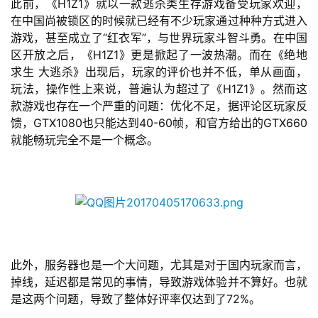
此前，《H1Z1》就以一款逃杀类生存游戏备受玩家欢迎，
业
在中国尚被锁区的时候就已经有不少玩家通过种种方式进入
界
游戏，甚至成立了“红衣军”，与世界玩家斗智斗勇。在中国
区开放之后，《H1Z1》更是掀起了一波热潮。而在《绝地
手
求生 大逃杀》出现后，玩家的评价也并不低，单从画面，
机
玩法，操作性上来说，普遍认为超过了《H1Z1》。然而这
游
款游戏也存在一个严重的问题：优化不足，据评论区玩家反
戏
馈，GTX1080也只能达到40-60帧，和官方给出的GTX660
就能畅玩完全不是一个概念。
单
机
游
戏
休
闲
此外，服务器也是一个大问题，尤其是对于国内玩家而言，
游
掉线，延迟都是常见的事情，导致游戏体验并不算好。也就
戏
是这两个问题，导致了整体好评率仅达到了72%。