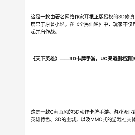
3D
这是一款由著名网络作家耳根正版授权的
修真
度忠于原著小说。在《全民仙逆》中，玩家不仅
起并肩作战。
3D
UC
《天下英雄》——
卡牌手游，
渠道删档测
Q
3D
这是一款
萌画风的
动作卡牌手游。游戏汲取
3D
MMO
英雄特色、
的主城，以及
式的游戏社交