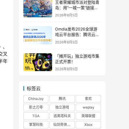
王者荣耀城市派对登陆青
岛：用“一城一策”链接海
洋场景，以双向奔赴带动
2026年8月5日
夏日文旅
Omdia发布2026全球游
戏云平台报告：腾讯云连
续两年入选“领导者”象限
2026年8月5日
》、
交叉
「摊开玩」独立游戏市集
半年
正式开票！
2026年8月5日
标签云
ChinaJoy
腾讯
索尼
影之刃零
独立游戏
weplay
TGA
逃离塔科夫
英雄联盟
掌慧科技
仙剑奇侠传四
Xbox