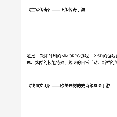
《主宰传奇》——正版传奇手游
MMORPG
2.5D
这是一款即时制的
游戏，
的游戏
现、炫酷的技能特效、趣味的日常活动、新鲜的
SLG
《铁血文明》——欧美题材的史诗级
手游