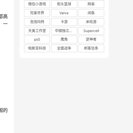
微信小游戏
街头篮球
网易
完美世界
Valve
闲鱼
都高
泡泡玛特
卡游
米哈游
，一
天美工作室
中国独立游戏联盟
Supercell
ps5
鹰角
逆神者
帕斯亚科技
全面战争
刺客信条
国的