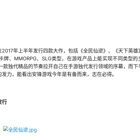
2017
在
年上半年发行四款大作，包括《全民仙逆》、《天下英雄
MMORPG
SLG
卡牌、
、
类型，在游戏产品上能实现不同类型的
一款独代精品的节奏拉开自己在手游独代发行领域的序幕，而下
的发力，能看出安锋游戏今年是有备而来，志在必得。
发行