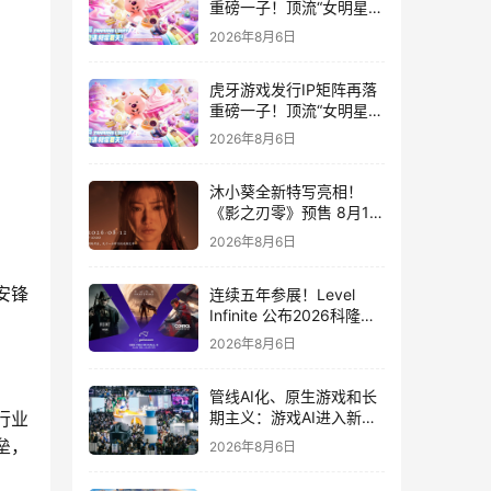
重磅一子！顶流“女明星”
ZANMANG LOOPY 正版
2026年8月6日
3D消除手游《消消奇遇》
惊喜曝光
虎牙游戏发行IP矩阵再落
重磅一子！顶流“女明星”
ZANMANG LOOPY 正版
2026年8月6日
3D消除手游《消消奇遇》
惊喜曝光
沐小葵全新特写亮相！
《影之刃零》预售 8月12
日开启
2026年8月6日
连续五年参展！Level
安锋
Infinite 公布2026科隆游
戏展产品阵容
2026年8月6日
管线AI化、原生游戏和长
期主义：游戏AI进入新共
行业
识时代
垒，
2026年8月6日