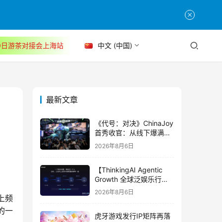
30日游茶对接会上海站
中文 (中国)
最新文章
《代号：对决》ChinaJoy
首秀收官：从线下爆满看
见玩家的真实期待
2026年8月6日
【ThinkingAI Agentic
Growth 全球泛娱乐行业
峰会】Agent 时代，人到
2026年8月6日
底负责什么
上频
的一
虎牙游戏发行IP矩阵再落