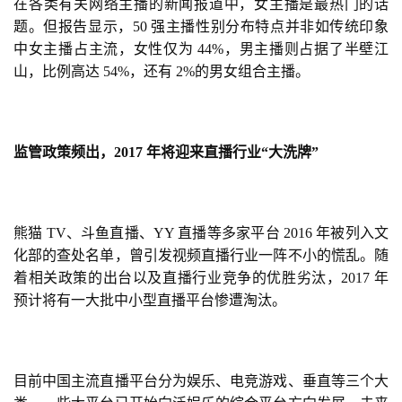
在各类有关网络主播的新闻报道中，女主播是最热门的话
第
题。但报告显示，50 强主播性别分布特点并非如传统印象
十
三
中女主播占主流，女性仅为 44%，男主播则占据了半壁
江
届
山
，比例高达 54%，还有 2%的男女组合主播。
金
茶
奖
监管政策频出，2017 年将迎来直播行业“大洗牌”
7
熊猫 TV、斗鱼直播、YY 直播等多家平台 2016 年被列入文
月
化部的查处名单，曾引发视频直播行业一阵不小的慌乱。随
着相关政策的出台以及直播行业竞争的优胜劣汰，2017 年
3
预计将有一大批中小型直播平台惨遭淘汰。
0
日
游
目前中国主流直播平台分为娱乐、电竞游戏、垂直等三个大