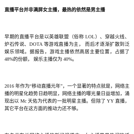
机
游
直播平台并非满屏女主播，最热的依然是男主播
戏
单
早期的直播平台是以英雄联盟（俗称 LOL）、穿越火线、
机
炉石传说
、DOTA 等游戏直播为主， 而后才逐渐扩散到泛
游
娱乐领域。据报告，游戏主播依然高居主要位置，占据了 
戏
48%的份额， 娱乐主播仅为 40%。
休
闲
游
2016 年作为“移动直播元年”，一个显著的特点就是，网络主
戏
播的明星化趋势日趋明显，网络主播的曝光量日益增加，涌
现出以 Mc 天佑为代表的一批明星主播。但除了 YY 直播，
2
其它平台在这方面的推动力还不够。
0
2
5