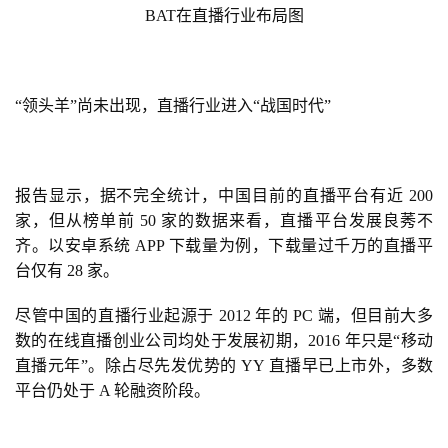
BAT在直播行业布局图
首
“领头羊”尚未出现，直播行业进入“战国时代”
页
游
茶
报告显示，据不完全统计，中国目前的直播平台有近 200 
原
家，但从榜单前 50 家的数据来看，直播平台发展良莠不
创
齐。以安卓系统 APP 下载量为例，下载量过千万的直播平
台仅有 28 家。
游
尽管中国的直播行业起源于 2012 年的 PC 端，但目前大多
戏
数的在线直播创业公司均处于发展初期，2016 年只是“移动
业
直播元年”。除占尽先发优势的 YY 直播早已上市外，多数
界
平台仍处于 A 轮融资阶段。
手