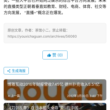
类，一些大平台已开始向泛娱乐的综合平台方向发展。未来
茶
的直播类型正朝着垂直如教育、财经、电商、体育、社交等
对
方向发展， “直播+”概念正在爆发。
接
会
原创文章，作者：茶馆小二，禁止转载：
https://youxichaguan.com/archives/56060
上
海
赞
(0)
站
生成海报
中
文
博雅互动2016年财报营收7.45亿 德州扑克收入5.51亿
(
中
上一篇
2017年3月30日 3:40 下午
国
)
《刀剑乱舞》在日本能火全靠“爱” 在中国…