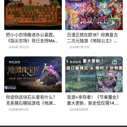
把小小农场搬进办公桌面，
日漫正统在欧洲？经典复古
《指尖农场》现已支持Mac
二次元独游《地狱公主》现
系统！
已EA上线
2026年7月22日
2026年7月17日
单机游戏
单机游戏
你说你这块石头里有什么？
音游×幸存者！《节奏魔女》
克系赌石模拟游戏《地渊珠
重大更新，新史低仅需14.7
宝匠》6月12日开启Steam
元
2026年6月12日
2026年6月9日
免费测试！