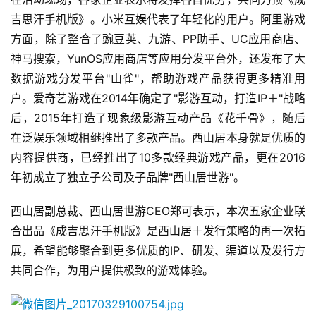
创
吉思汗手机版》。小米互娱代表了年轻化的用户。阿里游戏
方面，除了整合了豌豆荚、九游、PP助手、UC应用商店、
游
神马搜索，YunOS应用商店等应用分发平台外，还发布了大
戏
数据游戏分发平台"山雀"，帮助游戏产品获得更多精准用
业
户。爱奇艺游戏在2014年确定了"影游互动，打造IP＋"战略
界
后，2015年打造了现象级影游互动产品《花千骨》，随后
在泛娱乐领域相继推出了多款产品。西山居本身就是优质的
手
机
内容提供商，已经推出了10多款经典游戏产品，更在2016
游
年初成立了独立子公司及子品牌"西山居世游"。
戏
西山居副总裁、西山居世游CEO郑可表示，本次五家企业联
单
合出品《成吉思汗手机版》是西山居＋发行策略的再一次拓
机
展，希望能够聚合到更多优质的IP、研发、渠道以及发行方
游
共同合作，为用户提供极致的游戏体验。
戏