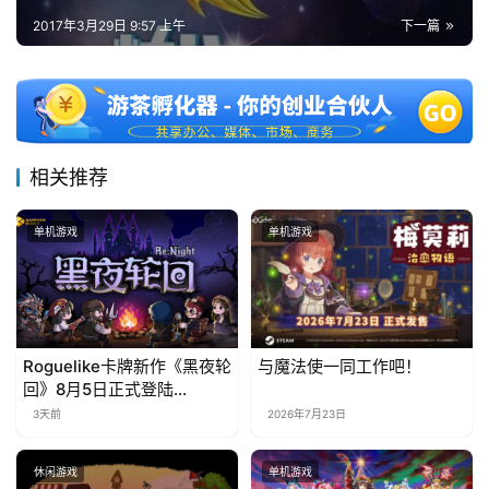
2017年3月29日 9:57 上午
下一篇
中
文
(
中
相关推荐
国
)
单机游戏
单机游戏
Roguelike卡牌新作《黑夜轮
与魔法使一同工作吧！
回》8月5日正式登陆
Steam，首发9折优惠开启
3天前
2026年7月23日
休闲游戏
单机游戏