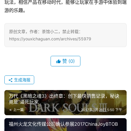
玩法，相信产品在移动时代，能够让玩家在手游中体验到端
7
游的乐趣。
月
3
原创文章，作者：茶馆小二，禁止转载：
0
https://youxichaguan.com/archives/55979
日
游
赞
(0)
茶
对
生成海报
接
万代《黑暗之魂3》出终章：创下最快销售记录，秘诀
会
竟是“逼死玩家
上
上一篇
2017年3月28日 5:50 下午
海
福州火龙文化传媒公司确认参展2017ChinaJoyBTOB
站