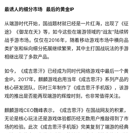
休
闲
最诱人的细分市场   最后的黄金IP
游
戏
从端游时代开始，国战题材就已经是一片红海，出现了《征
途》《御龙在天》等，如今这些在端游领域的"战友"陆续转
2
战手游市场。仅仅在2016年，随着移动游戏市场中横向品
0
类扩张和纵向细分拓展继续繁荣，其中主打国战玩法的手游
2
相继出现了多款产品。
5
第
如今，《成吉思汗》已经成为同时代网络游戏中最后一个黄
十
金IP。2017年，麒麟游戏启用当年《成吉思汗》系列产品的
三
核心研发团队，历时三年制作了《成吉思汗手机版》，该游
届
金
戏的推出是否能再现端游的辉煌时刻，也非常值得关注。
茶
奖
麒麟游戏CEO魏峰表示，《成吉思汗》在国战网友的积累，
无论是核心玩法还是游戏体验都历经无数用户推敲得到了市
场的检验。此次《成吉思汗手机版》完美复刻了端游的经典