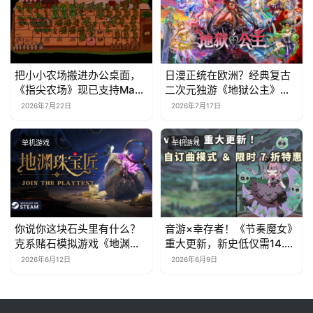
把小小农场搬进办公桌面，
日漫正统在欧洲？经典复古
《指尖农场》现已支持Mac
二次元独游《地狱公主》现
系统！
已EA上线
2026年7月22日
2026年7月17日
单机游戏
单机游戏
你说你这块石头里有什么？
音游×幸存者！《节奏魔女》
克系赌石模拟游戏《地渊珠
重大更新，新史低仅需14.7
宝匠》6月12日开启Steam
元
2026年6月12日
2026年6月9日
免费测试！