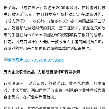
据了解，《成吉思汗》端游于2009年公测，在端游时代最
高月收入近亿元，并且数据多年保持稳定。在端游时代，
《成吉思汗》与《征途》《御龙在天》被誉为国战端游三部
曲。随着移动游戏时代的到来，基于征途IP、御龙在天IP改
编的手游在App Store中国区畅销榜都取得了很好的成绩。
目前，《成吉思汗》为最后一款改编为手游的国战黄金IP，
该游戏的推出是否能再现端游的辉煌时刻值得关注。
五大企业联合出品   力顶成吉思汗IP转型手游 
首
页
行业资深人士评论认为，麒麟游戏、爱奇艺游戏、阿里游
戏、小米互娱、西山居世游五家第一梯队的企业共同成为联
游
合出品方，在行业中尚属首次。
茶
原
在活动现场，各家企业表示将发挥各自优势，共同力顶《成