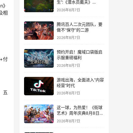
生”:《潜水员戴夫》
n》
DLC《丛林》移动端定档
2026年8月7日
及相
8月14日
腾讯百人二次元团队，要
做不“保守”的二游
2026年8月7日
预约开启！魔域口袋版启
示服重磅福利
+付
2026年8月7日
游戏出海，全面进入“内容
经营”时代
。五
2026年8月7日
这一球，为热爱！《街球
艺术》周年庆典8月8日正
式上线，多重福利与全新
2026年8月7日
内容同步开启