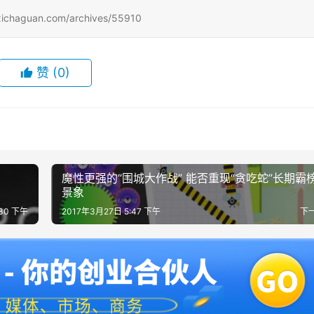
uan.com/archives/55910
赞
(0)
魔性更强的“围城大作战” 能否重现“贪吃蛇”长期霸
景象
:30 下午
2017年3月27日 5:47 下午
下