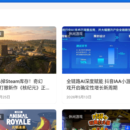
戏
休闲游戏
s掉Steam库存！奇幻
全链路AI深度赋能 抖音IAA小
搜打撤新作《核纪元》正式
戏开启确定性增长新周期
team：武器属性全靠手
6月25日
2026年5月13日
死全掉光！
戏
休闲游戏