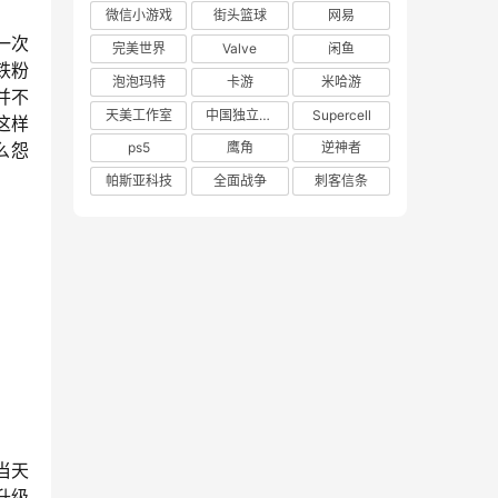
微信小游戏
街头篮球
网易
一次
完美世界
Valve
闲鱼
铁粉
泡泡玛特
卡游
米哈游
并不
天美工作室
中国独立游戏联盟
Supercell
这样
么怨
ps5
鹰角
逆神者
帕斯亚科技
全面战争
刺客信条
当天
升级