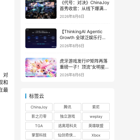
《代号：对决》ChinaJoy
首秀收官：从线下爆满看
见玩家的真实期待
2026年8月6日
【ThinkingAI Agentic
Growth 全球泛娱乐行业
峰会】Agent 时代，人到
2026年8月6日
底负责什么
虎牙游戏发行IP矩阵再落
重磅一子！顶流“女明星”
ZANMANG LOOPY 正版
，对
2026年8月6日
3D消除手游《消消奇遇》
现和
惊喜曝光
在最
标签云
ChinaJoy
腾讯
索尼
影之刃零
独立游戏
weplay
TGA
逃离塔科夫
英雄联盟
掌慧科技
仙剑奇侠传四
Xbox