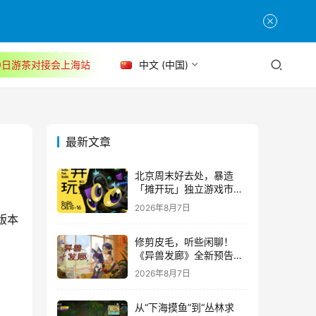
30日游茶对接会上海站
中文 (中国)
最新文章
北京周末好去处，暴造
「摊开玩」独立游戏市集
正式开票！
2026年8月7日
版本
修剪皮毛，听些闲聊！
《异兽发廊》全新预告与
Steam免费试玩公开
2026年8月7日
从“下海摸鱼”到“丛林求