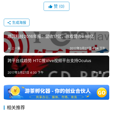
金
赞
(0)
茶
奖
生成海报
顺网科技2016年报：营收17亿，游戏营收6.98亿
7
月
上一篇
2017年3月27日 4:24 下午
3
跨平台成趋势 HTC推Vive视频平台支持Oculus
0
日
2017年3月27日 4:30 下午
下一篇
游
茶
对
相关推荐
接