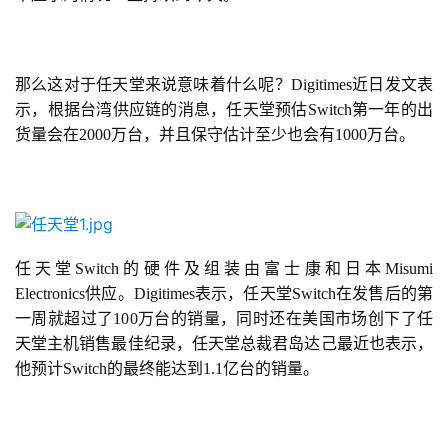
页
游
那么这对于任天堂来说意味着什么呢？Digitimes近日发文表
茶
示，根据台湾供应链的消息，任天堂预估Switch第一年的出
原
货量会在2000万台，并且保守估计至少也会有1000万台。
创
游
戏
业
任天堂Switch的硬件及组装由富士康和日本Misumi 
界
Electronics供应。Digitimes表示，任天堂Switch在发售后的第
一周就超过了100万台的销量，同时还在美国市场创下了任
手
天堂主机销售最佳纪录，任天堂总裁君岛达己最近也表示，
机
他预计Switch的最终能达到1.1亿台的销量。
游
戏