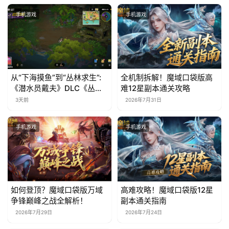
会
手机游戏
手机游戏
上
海
站
从“下海摸鱼”到“丛林求生”:
全机制拆解！魔域口袋版高
《潜水员戴夫》DLC《丛
难12星副本通关攻略
林》移动端定档8月14日
3天前
2026年7月31日
中
文
手机游戏
手机游戏
(
中
国
)
如何登顶？魔域口袋版万域
高难攻略！魔域口袋版12星
争锋巅峰之战全解析！
副本通关指南
2026年7月29日
2026年7月24日