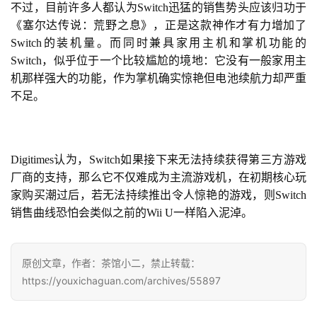
单
不过，目前许多人都认为Switch迅猛的销售势头应该归功于
机
《塞尔达传说：荒野之息》，正是这款神作才有力增加了
游
Switch的装机量。而同时兼具家用主机和掌机功能的
戏
Switch，似乎位于一个比较尴尬的境地：它没有一般家用主
机那样强大的功能，作为掌机确实惊艳但电池续航力却严重
休
不足。
闲
游
戏
Digitimes认为，Switch如果接下来无法持续获得第三方游戏
厂商的支持，那么它不仅难成为主流游戏机，在初期核心玩
2
家购买潮过后，若无法持续推出令人惊艳的游戏，则Switch
0
销售曲线恐怕会类似之前的Wii U一样陷入泥淖。
2
5
第
原创文章，作者：茶馆小二，禁止转载：
十
https://youxichaguan.com/archives/55897
三
届