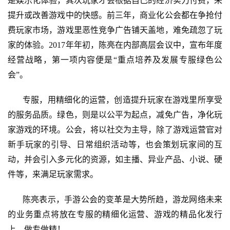
游
是娱乐化体验，其次玩家才会根据自己的经济实力付费，来
戏
提升或改善游戏中的快感。前三年，商业化公会都在争抢付
费玩家市场，游戏里恶性竞争广告铺天盖地，难免疏忽了玩
单
家的体验。2017年年初，陈亮在内部高层会议中，宣布年度
机
经营战略，第一项内容便是“重点培养及发展专服绿色公
游
会”。
戏
专服，用精细化的运营，创造提升玩家在游戏里所享受
休
的服务品质。绿色，则是以公平为起点，减免广告，净化玩
闲
家游戏的环境。公会，将以社交为主导，除了游戏运营官对
游
戏
新手玩家的引导、日常组织活动等，也会策划玩家间的互
动，并会引入多元化的资源，如主播、异业产品、小说、硬
2
件等，来满足玩家需求。
0
2
陈亮表示，手游公会的变革是大势所趋，游龙网络未来
5
的业务重点将放在专服的精细化运营、游戏的精品化发行
第
上，做专做精！