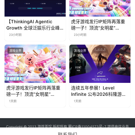
【ThinkingAI Agentic
虎牙游戏发行IP矩阵再落重
Growth 全球泛娱乐行业峰
磅一子！顶流“女明星”
会】Agent 时代，人到底负
ZANMANG LOOPY 正版3D
23小时前
23小时前
责什么
消除手游《消消奇遇》惊喜
曝光
游戏业界
游戏业界
虎牙游戏发行IP矩阵再落重
连续五年参展！Level
磅一子！顶流“女明星”
Infinite 公布2026科隆游戏
ZANMANG LOOPY 正版3D
展产品阵容
1天前
1天前
消除手游《消消奇遇》惊喜
曝光
Copyright © 2013 游戏茶馆 版权所有
蜀ICP备11004573号-7
增值电信业务
经营许可证 川B2-20170060号
联系我们