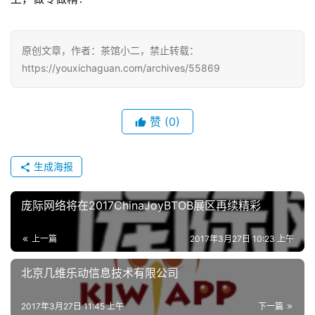
十
三
届
原创文章，作者：茶馆小二，禁止转载：
金
https://youxichaguan.com/archives/55869
茶
奖
赞
(0)
7
生成海报
月
3
庞际网络将在2017ChinaJoyBTOB展区再续精彩
0
上一篇
2017年3月27日 10:23 上午
日
北京几维乐动信息技术有限公司
游
茶
2017年3月27日 11:45 上午
下一篇