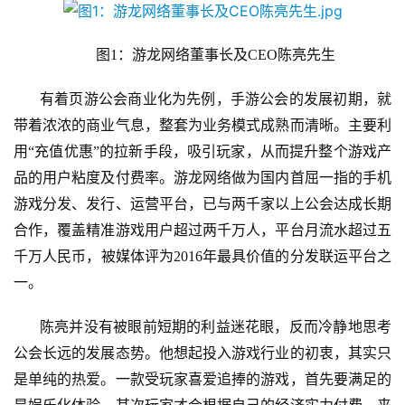
图1：游龙网络董事长及CEO陈亮先生
首
页
有着页游公会商业化为先例，手游公会的发展初期，就
带着浓浓的商业气息，整套为业务模式成熟而清晰。主要利
游
用“充值优惠”的拉新手段，吸引玩家，从而提升整个游戏产
茶
原
品的用户粘度及付费率。游龙网络做为国内首屈一指的手机
创
游戏分发、发行、运营平台，已与两千家以上公会达成长期
合作，覆盖精准游戏用户超过两千万人，平台月流水超过五
游
千万人民币，被媒体评为2016年最具价值的分发联运平台之
戏
一。
业
界
陈亮并没有被眼前短期的利益迷花眼，反而冷静地思考
公会长远的发展态势。他想起投入游戏行业的初衷，其实只
手
是单纯的热爱。一款受玩家喜爱追捧的游戏，首先要满足的
机