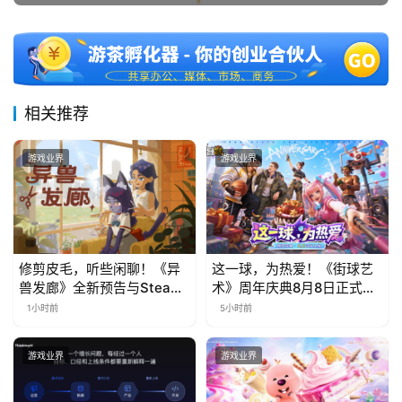
对
接
会
相关推荐
上
海
游戏业界
游戏业界
站
中
修剪皮毛，听些闲聊！《异
这一球，为热爱！《街球艺
文
兽发廊》全新预告与Steam
术》周年庆典8月8日正式上
(
免费试玩公开
线，多重福利与全新内容同
1小时前
5小时前
中
步开启
国
游戏业界
游戏业界
)