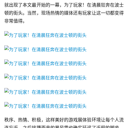
就出现了本文最开始的一幕，为了玩家！在清晨狂奔在波士
休
闲
顿的街头。当然，现场热情的媒体还有玩家让这一切都变得
游
非常值得。
戏
2
0
2
5
第
十
三
届
金
茶
奖
秩序、热情、积极，这样美好的游戏展体验环境让每个人流
连忘返，之后接踵而来的暴风雪也确实延迟了返程的脚步，