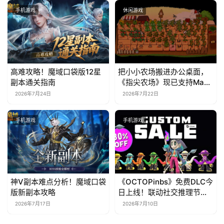
手机游戏
休闲游戏
高难攻略！魔域口袋版12星
把小小农场搬进办公桌面，
副本通关指南
《指尖农场》现已支持Mac
系统！
2026年7月24日
2026年7月22日
手机游戏
手机游戏
神V副本难点分析！魔域口袋
《OCTOPinbs》免费DLC今
版新副本攻略
日上线！联动社交推理节限
时7折
2026年7月17日
2026年7月10日