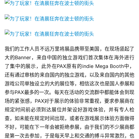
原
创
游
戏
业
我们的工作人员不远万里将展品携带至美国，在现场竖起了
界
大的Banner，来自中国的独立游戏们首次集体在海外进行
了集中的展示，此外在PAX原有的indie Mega Booth中，
手
机
还有通过审核的来自国内的独立游戏，以及来自国内的其他
游
游戏公司单独设立的大的展位等，相信这次也是国人参展和
戏
参与PAX最多的一次。每天在活动的交流群中都能体会到现
场的紧张感，PAX对于展示的体验非常重视，要求参展商在
单
规定时间前必须到达展位并架设好游戏体验，并有专人检
机
查，如未能在规定时间出现，或者在游戏展示体验方面做得
游
不好，可能在下一年会被拒绝参展，由于我们的不少展商都
戏
是第一次去参加，于是每天早上和交通的搏斗异常激烈，也