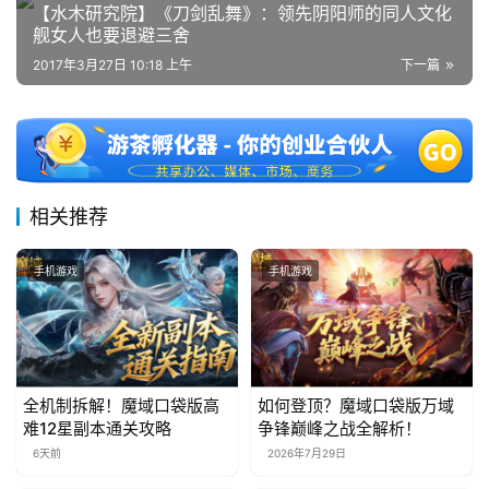
【水木研究院】《刀剑乱舞》：领先阴阳师的同人文化
舰女人也要退避三舍
2017年3月27日 10:18 上午
下一篇
相关推荐
手机游戏
手机游戏
全机制拆解！魔域口袋版高
如何登顶？魔域口袋版万域
难12星副本通关攻略
争锋巅峰之战全解析！
6天前
2026年7月29日