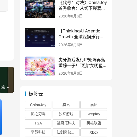
《代号：对决》ChinaJoy
首秀收官：从线下爆满看
见玩家的真实期待
2026年8月6日
【ThinkingAI Agentic
Growth 全球泛娱乐行业
峰会】Agent 时代，人到
2026年8月6日
底负责什么
虎牙游戏发行IP矩阵再落
重磅一子！顶流“女明星”
ZANMANG LOOPY 正版
2026年8月6日
3D消除手游《消消奇遇》
惊喜曝光
一篇
标签云
ChinaJoy
腾讯
索尼
影之刃零
独立游戏
weplay
TGA
逃离塔科夫
英雄联盟
掌慧科技
仙剑奇侠传四
Xbox