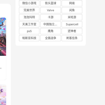
微信小游戏
街头篮球
网易
完美世界
Valve
闲鱼
泡泡玛特
卡游
米哈游
天美工作室
中国独立游戏联盟
Supercell
ps5
鹰角
逆神者
帕斯亚科技
全面战争
刺客信条
》
重