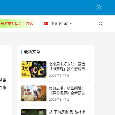
30日游茶对接会上海站
中文 (中国)
最新文章
北京周末好去处，暴造
「摊开玩」独立游戏市集
正式开票！
2026年8月7日
其得
性来
修剪皮毛，听些闲聊！
《异兽发廊》全新预告与
Steam免费试玩公开
2026年8月7日
从“下海摸鱼”到“丛林求