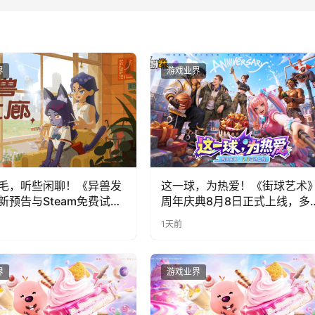
界
游戏业界
毛，听些闲聊！《异兽发
这一球，为热爱！《街球艺术
新预告与Steam免费试玩
周年庆典8月8日正式上线，多
福利与全新内容同步开启
1天前
界
游戏业界