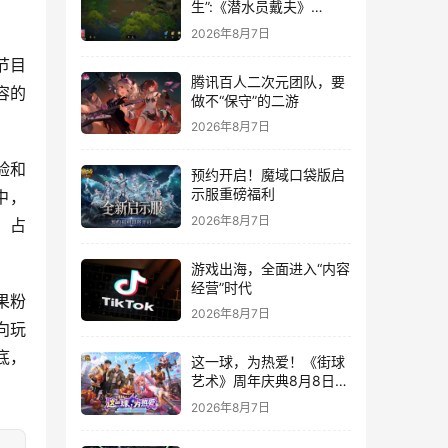
生”:《潜水员戴夫》
DLC《丛林》移动端定档
2026年8月7日
8月14日
节目
腾讯百人二次元团队，要
容的
做不“保守”的二游
2026年8月7日
验和
预约开启！魔域口袋版启
示服重磅福利
中，
2026年8月7日
收，占
游戏出海，全面进入“内容
经营”时代
果粉
2026年8月7日
向玩
底，
这一球，为热爱！《街球
艺术》周年庆典8月8日正
式上线，多重福利与全新
2026年8月7日
内容同步开启