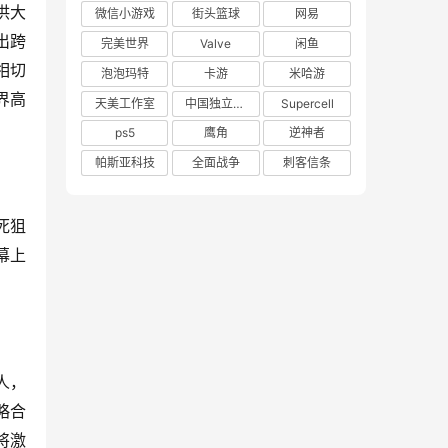
供大
微信小游戏
街头篮球
网易
出跨
完美世界
Valve
闲鱼
相切
泡泡玛特
卡游
米哈游
界高
天美工作室
中国独立游戏联盟
Supercell
ps5
鹰角
逆神者
帕斯亚科技
全面战争
刺客信条
死狙
幕上
人，
略合
将激