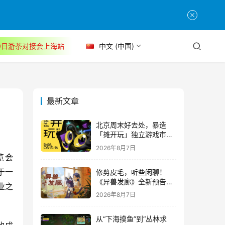
30日游茶对接会上海站
中文 (中国)
最新文章
北京周末好去处，暴造
「摊开玩」独立游戏市集
正式开票！
2026年8月7日
览会
修剪皮毛，听些闲聊！
于一
《异兽发廊》全新预告与
业之
Steam免费试玩公开
2026年8月7日
从“下海摸鱼”到“丛林求