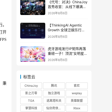
《代号：对决》ChinaJoy
首秀收官：从线下爆满看
见玩家的真实期待
2026年8月6日
行。
【ThinkingAI Agentic
Growth 全球泛娱乐行业
打开
峰会】Agent 时代，人到
2026年8月6日
PS
底负责什么
虎牙游戏发行IP矩阵再落
重磅一子！顶流“女明星”
ZANMANG LOOPY 正版
2026年8月6日
3D消除手游《消消奇遇》
惊喜曝光
标签云
，秉
ChinaJoy
腾讯
索尼
影之刃零
独立游戏
weplay
TGA
逃离塔科夫
英雄联盟
掌慧科技
仙剑奇侠传四
Xbox