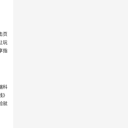
击页
让玩
享指
端科
线》
验就