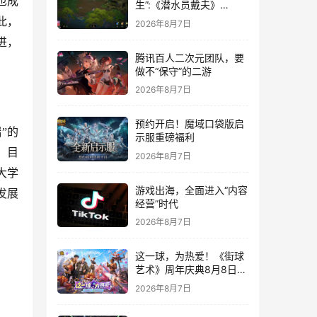
也成
生”:《潜水员戴夫》
DLC《丛林》移动端定档
此，
2026年8月7日
8月14日
进，
腾讯百人二次元团队，要
做不“保守”的二游
2026年8月7日
预约开启！魔域口袋版启
”的
示服重磅福利
，目
2026年8月7日
大学
游戏出海，全面进入“内容
发展
经营”时代
2026年8月7日
这一球，为热爱！《街球
艺术》周年庆典8月8日正
式上线，多重福利与全新
2026年8月7日
内容同步开启