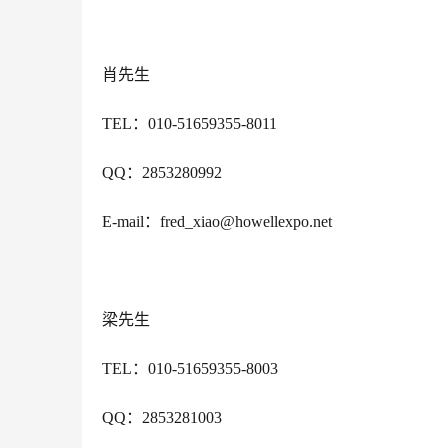
肖先生
TEL：010-51659355-8011
QQ：2853280992
E-mail：fred_xiao@howellexpo.net
梁先生
TEL：010-51659355-8003
QQ：2853281003