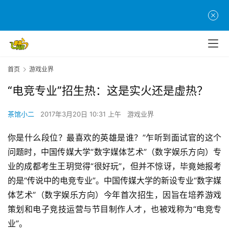
首页
游戏业界
“电竞专业”招生热：这是实火还是虚热？
茶馆小二
2017年3月20日 10:31 上午
游戏业界
你是什么段位？最喜欢的英雄是谁？”乍听到面试官的这个
问题时，中国传媒大学“数字媒体艺术”（数字娱乐方向）专
业的成都考生王玥觉得“很好玩”，但并不惊讶，毕竟她报考
的是“传说中的电竞专业”。中国传媒大学的新设专业“数字媒
体艺术”（数字娱乐方向）今年首次招生，因旨在培养游戏
策划和电子竞技运营与节目制作人才，也被戏称为“电竞专
业”。