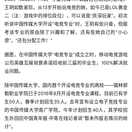
王玥如数家珍。从13岁开始玩电竞的她，如今已是LOL黄金
二（注：游戏中的排位段位），可以说是“资深玩家”。初次
听说中国传媒大学开设“电竞专业”时，王玥有些兴奋，但报
考该专业的原由除了兴趣和了解，还有些她自己的“小心
思”，“还包分配工作！”
据悉，在中国传媒大学“电竞专业”成立之时，移动电竞游戏
公司英雄互娱就曾承诺招收前三届的毕业生，100%解决就
业问题。
除中国传媒大学，国内首个开设电竞专业的高校——锡林郭
勒职业学院已于2016年8月开设电竞专业课程，目前已有学
生50人，春季计划招生35人。去年宣布设立电子竞技专业
的中国传媒大学南广学院，今年计划招生40人，其学校招
生办回应中国青年报·中青在线记者说“暂未作报名情况的统
计”。