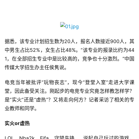
据悉，该专业计划招生数为20人，报名人数接近900人，其
中男生占比52%，女生占比48%。“该专业的报录比约为44 
1，在全部招生专业中是比较高的，竞争也十分激烈。”中国
传媒大学招生办主任侯隽说。
电竞当年被批评“玩物丧志”，现今“登堂入室”走进大学课
堂，因此备受关注。刚起步的电竞专业究竟怎样教怎样学？
是“实火”还是“虚热”？又将走向何方？记者采访了相关的专
业教师和同学。
实火or虚热
LOL、Nba2k、Fifa、守望先锋……说起自己玩过的游戏，