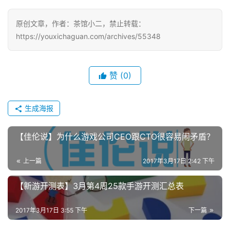
中
原创文章，作者：茶馆小二，禁止转载：
文
https://youxichaguan.com/archives/55348
(
中
国
赞
(0)
)
生成海报
【佳伦说】为什么游戏公司CEO跟CTO很容易闹矛盾？
上一篇
2017年3月17日 2:42 下午
【新游开测表】3月第4周25款手游开测汇总表
2017年3月17日 3:55 下午
下一篇