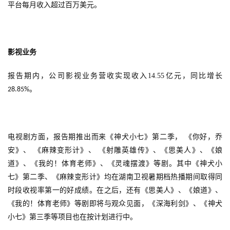
平台每月收入超过百万美元。
游
戏
业
影视业务
界
报告期内，公司影视业务营收实现收入
14.55
亿元，同比增长
手
。
28.85%
机
游
戏
电视剧方面，报告期推出而来《神犬小七》第二季，
《你好，乔
单
安》、
《麻辣变形计》、
《射雕英雄传》、《思美人》、《娘
机
道》、《我的！体育老师》、《灵魂摆渡》等剧。其中《神犬小
游
七》第二季、《麻辣变形计》均在湖南卫视暑期档热播期间取得同
戏
时段收视率第一的好成绩。在之后，还有《思美人》、《娘道》、
《我的！体育老师》等剧即将与观众见面，《深海利剑》、《神犬
休
小七》第三季等项目也在按计划进行中。
闲