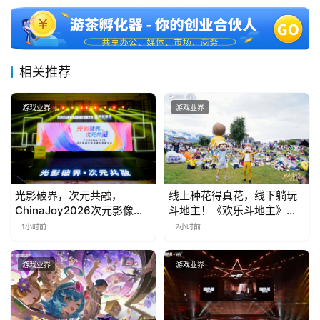
相关推荐
游戏业界
游戏业界
光影破界，次元共融，
线上种花得真花，线下躺玩
ChinaJoy2026次元影像生
斗地主！《欢乐斗地主》欢
态标准化发展大会盛大召开
乐中国行·云南站精彩盘点
1小时前
2小时前
游戏业界
游戏业界