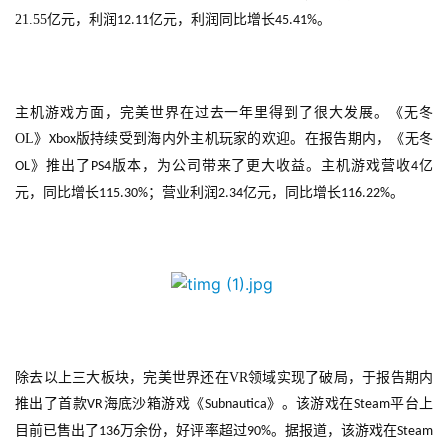
21.55
亿元，利润
亿元，利润同比增长
。
12.11
45.41%
主机游戏方面，完美世界在过去一年里得到了很大发展。《无冬
OL
》
版持续受到海内外主机玩家的欢迎。在报告期内，《无冬
Xbox
》推出了
版本，为公司带来了更大收益。主机游戏营收
亿
OL
PS4
4
元，同比增长
；营业利润
亿元，同比增长
。
115.30%
2.34
116.22%
首
页
游
除去以上三大板块，完美世界还在
VR
领域实现了破局，于报告期内
茶
推出了首款
海底沙箱游戏《
》。该游戏在
平台上
原
VR
Subnautica
Steam
创
目前已售出了
万余份，好评率超过
。据报道，该游戏在
136
90%
Steam