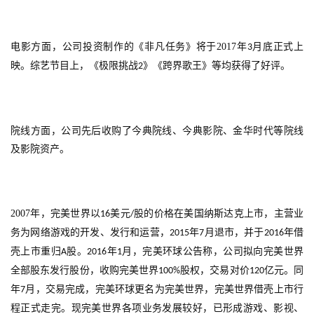
游
戏
电影方面，公司投资制作的《非凡任务》将于
2017
年
月底正式上
3
映。综艺节目上，《极限挑战
》《跨界歌王》等均获得了好评。
2
2
0
2
5
院线方面，公司先后收购了今典院线、今典影院、金华时代等院线
第
及影院资产。
十
三
届
金
2007
年，完美世界以
美元
股的价格在美国纳斯达克上市，主营业
16
/
茶
务为网络游戏的开发、发行和运营，
年
月退市，并于
年借
2015
7
2016
奖
壳上市重归
股。
年
月，完美环球公告称，公司拟向完美世界
A
2016
1
全部股东发行股份，收购完美世界
股权，交易对价
亿元。同
100%
120
年
月，交易完成，完美环球更名为完美世界，完美世界借壳上市行
7
7
程正式走完。现完美世界各项业务发展较好，已形成游戏、影视、