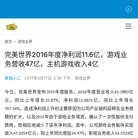
首页
游戏业界
完美世界2016年度净利润11.6亿，游戏业
务营收47亿，主机游戏收入4亿
茶馆小二
2017年3月17日 3:39 下午
游戏业界
今日，完美世界发布
2016
年度报告，
年度营业收入
亿
2016
61.5883
元，同比上年增长
；净利润
亿，同比上年增长
25.87%
11.6631
。造成净利润上升的主要原因为公司产业链的延伸及业务规
767.54%
模的扩大，以及
年由于游戏业务增资，确认了一次性股份支付
2015
费用，而相应地减少了该年净利润。其中，公司游戏业务板块实现
收入
亿元，较上年同比增加
；影视业务收入
亿
47.0359
24.97%
14.5523