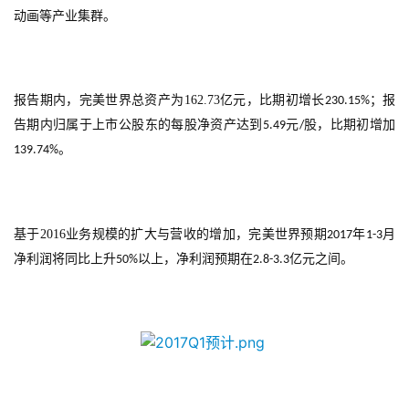
月
动画等产业集群。
3
0
报告期内，完美世界总资产为
162.73
亿元，比期初增长
；报
230.15%
日
告期内归属于上市公股东的每股净资产达到
元
股，比期初增加
5.49
/
游
。
139.74%
茶
对
基于
2016
业务规模的扩大与营收的增加，完美世界预期
年
月
2017
1-3
接
净利润将同比上升
以上，净利润预期在
亿元之间。
50%
2.8-3.3
会
上
海
站