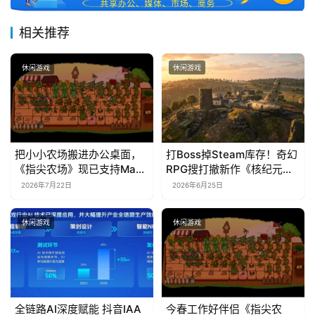
相关推荐
休闲游戏
休闲游戏
把小小农场搬进办公桌面，
打Boss掉Steam库存！奇幻
《指尖农场》现已支持Mac
RPG搜打撤新作《核纪元》
系统！
正式上线Steam：武器属性
2026年7月22日
2026年6月25日
全靠手造，暴死全掉光！
休闲游戏
休闲游戏
全链路AI深度赋能 抖音IAA
今春工作好伴侣《指尖农