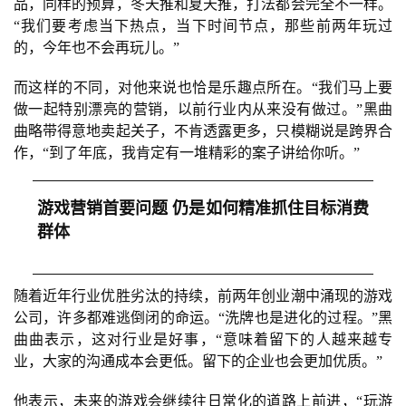
品，同样的预算，冬天推和夏天推，打法都会完全不一样。
中
“我们要考虑当下热点，当下时间节点，那些前两年玩过
文
的，今年也不会再玩儿。”
(
中
而这样的不同，对他来说也恰是乐趣点所在。“我们马上要
国
做一起特别漂亮的营销，以前行业内从来没有做过。”黑曲
)
曲略带得意地卖起关子，不肯透露更多，只模糊说是跨界合
作，“到了年底，我肯定有一堆精彩的案子讲给你听。”
游戏营销首要问题 仍是如何精准抓住目标消费
群体
随着近年行业优胜劣汰的持续，前两年创业潮中涌现的游戏
公司，许多都难逃倒闭的命运。“洗牌也是进化的过程。”黑
曲曲表示，这对行业是好事，“意味着留下的人越来越专
业，大家的沟通成本会更低。留下的企业也会更加优质。”
他表示，未来的游戏会继续往日常化的道路上前进，“玩游