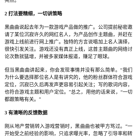
亮点。”
戏
2 打法要精细，一切讲策略
2
黑曲曲说起去年为一款游戏产品做的推广。公司提前秘密邀
0
请了某位沉寂许久的网红名人，为产品创作主题曲，并赶在
2
游戏上线前进行网上推广。独特的方言说唱加上名人演绎，
5
很快引发关注。游戏还没有真正上线，这首主题曲的网络讨
第
论次数就猛增，并被多家媒体报道，赚足了眼球。
十
三
但当黑曲曲讲起来，你会发现事情并没有那么简单。“我们
届
为什么要选择那位名人是有讲究的，他的粉丝群体符合游戏
金
定位，沉寂已久后再发声更容易引起关注；写的歌词内容，
茶
也符合游戏主题和用户定位。”总之，用他的话来说，“一切
奖
都跟策略有关。”
3 有清晰的反馈数据
7
刚从地产营销转入游戏营销时，黑曲曲也被甲方骂过。“一
开始受之前经验的影响，只追求曝光率，忽略了引导率和转
月