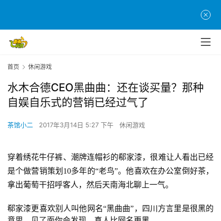
首页
休闲游戏
水木合德CEO黑曲曲：还在谈买量？那种
自娱自乐式的营销已经过气了
茶馆小二
2017年3月14日 5:27 下午
休闲游戏
穿着绣花牛仔裤、潮牌连帽衫的郗家漆，很难让人看出已经
是个做营销策划10多年的“老鸟”。他喜欢在办公室倒好茶，
拿出葡萄干招呼客人，然后天南海北聊上一气。
郗家漆更喜欢别人叫他网名“黑曲曲”，四川方言里是很黑的
意思。见了面你会发现，真人比网名更黑。