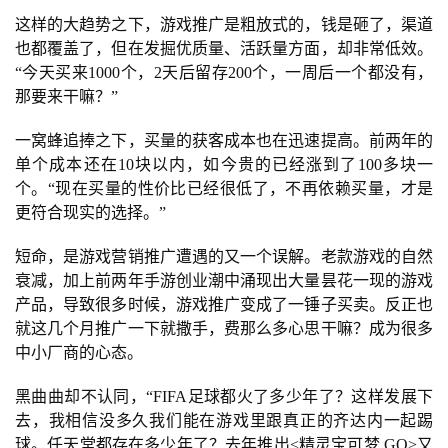
这样的大趋势之下，游戏推广是粗放式的，钱是砸了，渠道
也都覆盖了，但在发掘优质量、活跃量方面，却非常低效。
“今天买来1000个，2天后留存200个，一周后一个都没有，
那要来干嘛？”
一窝蜂追捧之下，买量的获客成本也在迅速提高。前两年的
单个成本还在10块以内，如今贵的已经涨到了100多块一
个。“现在买量的性价比已经很低了，不再依赖买量，才是
更符合现实的选择。”
短命，是游戏营销推广遭遇的又一个误解。老款游戏的自然
衰减，加上前两年手游创业潮中涌现出大量昙花一现的游戏
产品，导致很多时候，游戏推广变成了一锤子买卖。反正也
就这几个月推广一下就撒手，费那么多心思干嘛？成为很多
中小厂商的心态。
黑曲曲却不认同，“FIFA足球都火了多少年了？这样发展下
去，我相信没多久我们能在游戏里跟真正的齐达内一起踢
球。任天堂都存在多少年了？去年推出<精灵宝可梦 GO>又