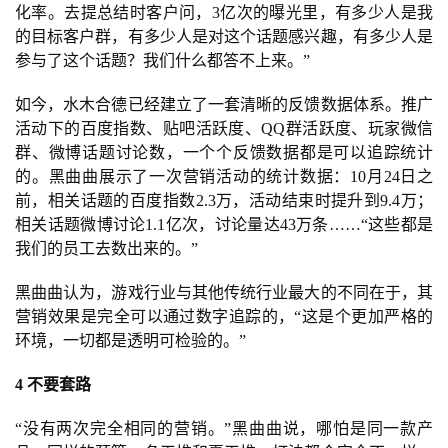
化率。去提总结时客户问，3亿次的曝光里，有多少人是我
3
的目标客户群，有多少人是对这个话题感兴趣，有多少人是
参与了这个话题？我们什么都答不上来。”
0
日
如今，水木合德已经建立了一套清晰的反馈数据体系。推广
活动下的百度指数、贴吧活跃度、QQ群活跃度、玩家微信
游
群、微博话题讨论数，一个个反馈数据都是可以追踪统计
茶
的。黑曲曲展示了一次营销活动的统计数据：10月24日之
前，相关话题的百度指数2.3万，活动结束时提升到9.4万；
对
相关话题微博讨论1.1亿次，讨论量达43万条……“这些都是
接
我们的员工去数出来的。”
会
黑曲曲认为，游戏行业与其他传统行业最大的不同在于，其
上
营销效果是完全可以通过数字追踪的，“这是个更加严格的
环境，一切都是透明可检验的。”
海
4 不要套路
站
“没有两次完全相同的营销。”黑曲曲说，哪怕是同一款产