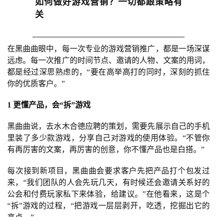
如何做好游戏营销？一切都跟策略有
游
关
戏
业
界
在黑曲曲眼中，每一次专业的游戏营销推广，都是一场深谋
远虑。每一次推广的时间节点、邀请的人物、文案的用词，
手
都是经过深思熟虑的，“要在高举高打的同时，深刻的抓住
机
你的优质客户。”
游
戏
1 更懂产品，会“拆”游戏
黑曲曲说，去水木合德应聘的策划，需要先展示自己的手机
单
里装了多少款游戏，分享自己对游戏的使用体验。“不管你
机
有再厉害的文案，再厉害的创意，你不懂产品也是白搭。”
游
戏
每次接到新项目，黑曲曲会要求客户先把产品打个包发过
来，“我们团队的人会先玩几天，有时候还会邀请关系好的
休
公会和付费玩家私下来体验，给建议。”在他看来，这是个
闲
“拆”游戏的过程，“把游戏一层层剥开，吃透，挖掘出它的
游