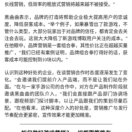
长线营销，低效率的粗放式营销将越来越不被接受。”
黑曲曲表示，品牌的打造将帮助企业极大提高用户的忠诚
度，降低获客成本。“举个例子，如果暴雪出了款游戏，不
管什么类型，大部分玩家出于对品牌的信任，都肯定会去关
注会去玩。这就大大降低了新游戏博取用户关注的成本。”
在他眼中，品牌营销是一套组合拳，其性价比正在超越买量
推广，“我们已经有案例证明，品牌组合拳打得好的话，获
客成本可能控制到10块以内。”
认识到这种好处的企业，在谈营销合作时态度逐渐发生了变
首
化。“会邀请我们提前介入产品端，而不是让我们站在外
页
面。”在与一家手游公司的合作中，对方在产品制作阶段就
邀请黑曲曲的团队介入，“我们会直接跟产品部门协调场
游
景、跟视频部门探讨脚本，以让产品跟我们的策划尽量匹
茶
配。”在他看来，这种深度介入的好处是，营销推广与发行
原
节奏配合更紧密，宣传效果才能更加精准。
创