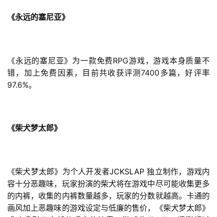
《永远的塞尼亚》
中
文
(
RPG
《永远的塞尼亚》为一款免费
游戏，游戏本身质量不
中
7400
错，加上免费因素，目前共收获评测
多篇，好评率
国
97.6%
。
)
《柴犬梦太郎》
JCKSLAP
《柴犬梦太郎》为个人开发者
独立制作，游戏内
容十分恶趣味，玩家扮演的柴犬将在游戏中尽可能收集更多
的内裤，收集的内裤数量越多，玩家的分数就越高。卡通的
画风加上恶趣味的游戏设定与低廉的售价，《柴犬梦太郎》