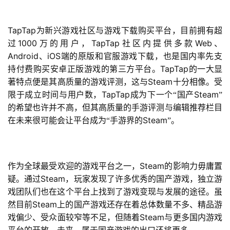
TapTap
为新兴游戏社区与游戏下载购买平台，目前拥有超
1000
TapTap
Web
过
万的用户，
社区内提供多款
、
Android
iOS
、
端的原版和官服游戏下载，也是国内率先支
TapTap
持付费购买安卓正版游戏的第三方平台。
的一大显
Steam
著特点便是其高质量的游戏评测，这与
十分相像。受
TapTap
Steam
限于成立时间与用户数，
成为下一个“国产
”
的希望也许并不高，但其高质量的手游评测与编辑推荐栏目
Steam
在未来很可能会让平台成为“手游界的
”。
Steam
作为全球最受欢迎的游戏平台之一，
的影响力毋庸置
Steam
疑。通过
，玩家发现了许多优秀的国产游戏，独立游
戏团队们也在这个平台上找到了游戏变现与发展的途径。虽
Steam
然目前
上的国产游戏还存在着总体数量不多、精品游
Steam
戏偏少、受众面较窄等不足，但随着
与更多国内游戏