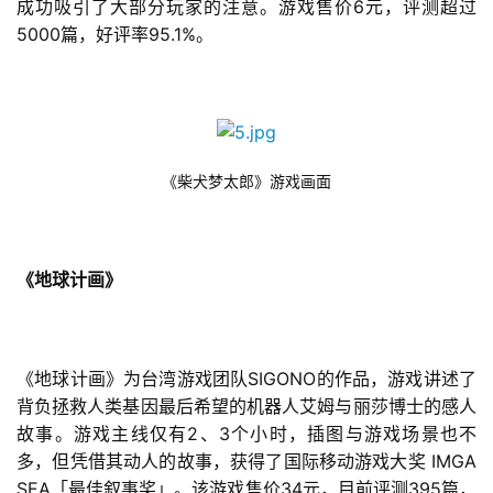
6
成功吸引了大部分玩家的注意。游戏售价
元，评测超过
5000
95.1%
篇，好评率
。
《柴犬梦太郎》游戏画面
《地球计画》
SIGONO
《地球计画》为台湾游戏团队
的作品，游戏讲述了
背负拯救人类基因最后希望的机器人艾姆与丽莎博士的感人
2
3
故事。游戏主线仅有
、
个小时，插图与游戏场景也不
 IMGA 
多，但凭借其动人的故事，获得了国际移动游戏大奖
SEA
34
395
「最佳叙事奖」。该游戏售价
元，目前评测
篇，