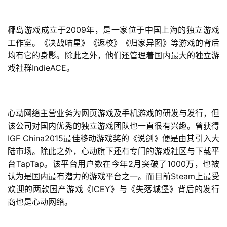
2009
椰岛游戏成立于
年，是一家位于中国上海的独立游戏
工作室。《决战喵星》《返校》《归家异图》等游戏的背后
均有它的身影。除此之外，他们还管理着国内最大的独立游
IndieACE
戏社群
。
心动网络主营业务为网页游戏及手机游戏的研发与发行，但
该公司对国内优秀的独立游戏团队也一直很有兴趣。曾获得
IGF China2015
最佳移动游戏奖的《说剑》便是由其引入大
陆市场。除此之外，心动旗下还有专门的游戏社区与下载平
TapTap
2
1000
台
。该平台用户数在今年
月突破了
万，也被
Steam
认为是国内最有潜力的游戏平台之一。而目前
上最受
ICEY
欢迎的两款国产游戏《
》与《失落城堡》背后的发行
商也是心动网络。