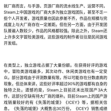
就厂商而言，与手游、页游厂商的流水线生产、运营不同，
Steam
上中国游戏的厂商大多为独立游戏团队，甚至不乏一
些个人开发者，游戏质量也因此参差不齐，作品在规模与完
成度上与大厂商存在一定差距。但在另一方面，由于开发团
Steam
队普遍人数较少，作品的风格都较强。除此之外，
还
上许多文字冒险类游戏，这些游戏的制作者往往是民间游戏
开发组。
在类型上，独立游戏占据了大量份额。在获得好评的游戏
中，冒险类游戏最多，其次动作、休闲类游戏也有一定受
众。部分游戏由于评测数量有限，所以可能存在分数虚高的
90%
现象，但总体来讲，这些好评率超过
的游戏都有自身的
Steam
3A
独特之处。遗憾的是，
上目前还未出现国产
大
Steam
作，这部分空缺有待大厂商的填补。目前
上的国产游
ICEY
戏销量较好的有《失落的城堡》《
》等，据相关信
30
ICEY
息，《失落的城堡》大概售出
万份，《
》销售成绩