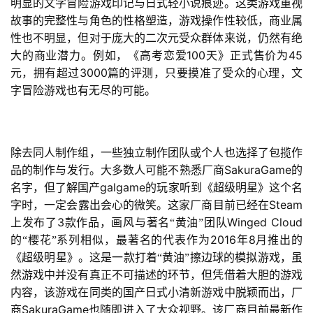
明显的文字冒险游戏印记与日式轻小说痕迹。这类游戏重视
故事的完整性与角色的性格塑造，游戏操作性较低，商业属
性也不明显，但对于庞大的二次元受众群体来说，仍然有绝
100
45
大的商业潜力。例如，《高考恋爱
天》正式售价为
3000
元，拥有超过
篇的评测，只要摸准了受众的心理，文
字冒险游戏也有无尽的可能。
除去同人制作组，一些独立制作团队或个人也选择了包揽作
SakuraGame
品的制作与发行。大多数人可能不熟悉厂商
的
galgame
名字，但了解国产
的玩家听到《超级明星》这个名
Steam
字时，一定会露出会心的微笑。这家厂商目前已经在
3
Winged Cloud
上发布了
款作品，画风与著名“黄油”团队
2016
8
的“樱花”系列相似，最著名的代表作为
年
月推出的
《超级明星》。这是一款打着“黄油”擦边球的模拟游戏，虽
然游戏中并没有真正不可描述的环节，但凭借着大胆的游戏
内容，该游戏在同类的国产日式小清新游戏中脱颖而出，厂
SakuraGame
商
也随即进入了大众视野。该厂商目前最新作