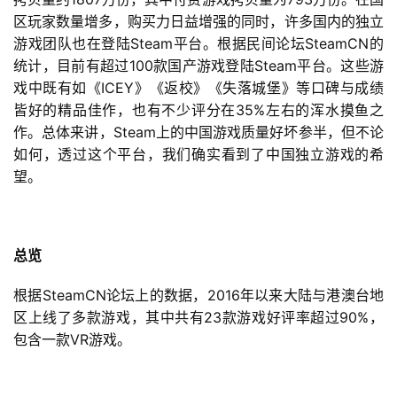
区玩家数量增多，购买力日益增强的同时，许多国内的独立
Steam
SteamCN
游戏团队也在登陆
平台。根据民间论坛
的
100
Steam
统计，目前有超过
款国产游戏登陆
平台。这些游
ICEY
戏中既有如《
》《返校》《失落城堡》等口碑与成绩
35%
皆好的精品佳作，也有不少评分在
左右的浑水摸鱼之
Steam
作。总体来讲，
上的中国游戏质量好坏参半，但不论
如何，透过这个平台，我们确实看到了中国独立游戏的希
望。
总览
SteamCN
2016
根据
论坛上的数据，
年以来大陆与港澳台地
23
90%
区上线了多款游戏，其中共有
款游戏好评率超过
，
VR
包含一款
游戏。