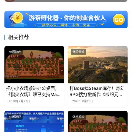
相关推荐
休闲游戏
休闲游戏
把小小农场搬进办公桌面，
打Boss掉Steam库存！奇幻
《指尖农场》现已支持Mac
RPG搜打撤新作《核纪元》
系统！
正式上线Steam：武器属性
2026年7月22日
2026年6月25日
全靠手造，暴死全掉光！
休闲游戏
休闲游戏