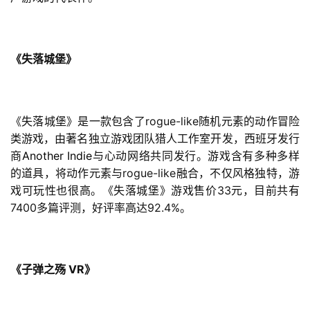
游
戏
《失落城堡》
业
界
rogue-like
《失落城堡》是一款包含了
随机元素的动作冒险
手
机
类游戏，由著名独立游戏团队猎人工作室开发，西班牙发行
Another Indie
游
商
与心动网络共同发行。游戏含有多种多样
戏
rogue-like
的道具，将动作元素与
融合，不仅风格独特，游
33
戏可玩性也很高。《失落城堡》游戏售价
元，目前共有
7400
92.4%
多篇评测，好评率高达
。
单
机
游
戏
 VR
《子弹之殇
》
休