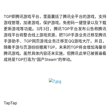
TGP
即腾讯游戏平台，里面囊括了腾讯全平台的游戏，支持
游戏管理，加速游戏，保护游戏，免密码一键登录以及下载
3
3
TGP
更新游戏等功能。
月
日，腾讯
平台发布公告称腾讯
TGP
游戏平台将整合线上游戏资源，把
手游业务迁移至腾讯
TGP
QQ
手游助手、
网页游戏业务迁移至
游戏大厅。并且，
TGP
TGP
随着手游与页游纷纷撤离
，未来的
将会增加海量非
腾讯游戏。虽然具体内容还未实施，但腾讯此举已被普遍看
TGP
Steam
成将是
打造为“国产
”的举动。
TapTap