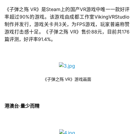
闲
 VR
Steam
VR
游
《子弹之殇
》是
上的国产
游戏中唯一一款好评
戏
90%
VikingVRStudio
率超过
的游戏。该游戏由成都工作室
3
FPS
制作并发行，游戏关卡共
关，为
游戏，玩家普遍称赞
 VR
88
176
游戏打击感十足。《子弹之殇
》售价
元，目前共
2
91.4%
篇评测，好评率
。
0
2
5
第
十
三
 VR
《子弹之殇
》游戏画面
届
金
茶
奖
港澳台·量少而精
7