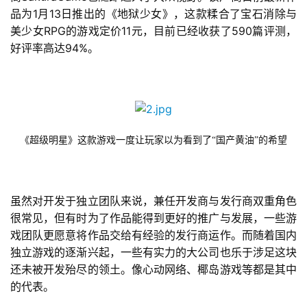
1
13
品为
月
日推出的《地狱少女》，这款糅合了宝石消除与
RPG
11
590
美少女
的游戏定价
元，目前已经收获了
篇评测，
94%
好评率高达
。
《超级明星》这款游戏一度让玩家以为看到了“国产黄油”的希望
虽然对开发于独立团队来说，兼任开发商与发行商双重角色
很常见，但有时为了作品能得到更好的推广与发展，一些游
戏团队更愿意将作品交给有经验的发行商运作。而随着国内
独立游戏的逐渐兴起，一些有实力的大公司也乐于涉足这块
还未被开发殆尽的领土。像心动网络、椰岛游戏等都是其中
的代表。