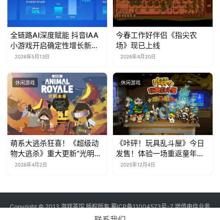
全链路AI深度赋能 抖音IAA
今春工作好伴侣《指尖农
小游戏开启确定性增长新周
场》现已上线
期
2026年5月13日
2026年4月20日
休闲游戏
休闲游戏
萌系大逃杀狂喜！《超级动
《咔砰！玩具乱斗屋》今日
物大逃杀》重大更新“光明未
发售！体验一场重返童年的
来”上线，隔墙杀神器来袭
魔法！
2026年4月2日
2025年12月4日
Copyright © 2013 游戏茶馆 版权所有
蜀ICP备11004573号-7
增值电信业务
经营许可证 川B2-20170060号
联系我们