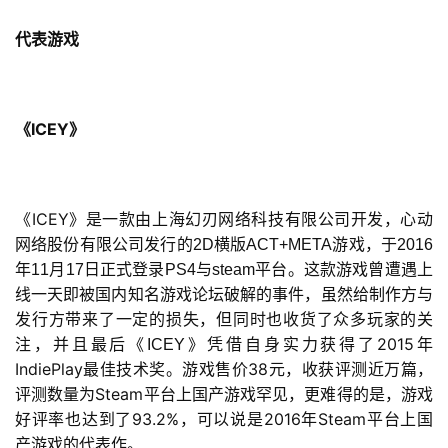
代表游戏
ICEY
《
》
ICEY
《
》
是一款由上海幻刃网络科技有限公司开发，心动
网络股份有限公司发行的
2D
横版
ACT+META
游戏，于
2016
年
11
月
17
日正式登录
PS4
与
steam
平台。这款游戏曾遭遇上
首
线一天即被国内知名游戏论坛破解的事件，虽然给制作方与
页
发行方带来了一定的损失，但同时也收货了众多玩家的关
2015
注，并且最后《
ICEY
》凭借自身实力获得了
年
IndiePlay
38
最佳技术奖。游戏售价
元，收获评测近万篇，
游
Steam
茶
评测数量为
平台上国产游戏罕见，更难得的是，游戏
93.2%
2016
Steam
原
好评率也达到了
，可以说是
年
平台上国
创
产游戏的代表作。