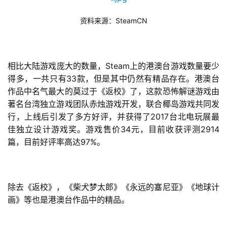
月
SteamCN
资料来源：
3
0
Steam
相比大陆游戏庞大的数量，
上的港澳台游戏数量要少
日
33
得多，一共只有
款，但是其中仍然有精品存在。港澳台
游
作品中名气最大的莫过于《返校》了，这款恐怖解谜游戏由
著名台湾独立游戏团队赤烛游戏开发，联合椰岛游戏共同发
茶
2017
行，上线后引发了多方好评，并获得了
台北电玩展最
对
34
2914
佳独立设计游戏奖。游戏售价
元，目前收获评测
97%
篇，目前好评率高达
。
接
会
上
除去《返校》，《柴犬梦太郎》《永远的塞尼亚》《地球计
海
画》等也是港澳台作品中的精品。
站