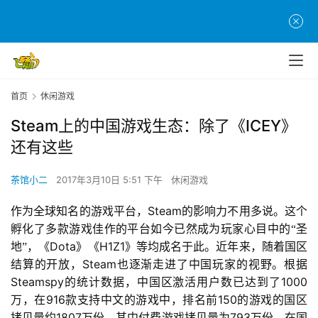
首页
休闲游戏
Steam上的中国游戏生态：除了《ICEY》
还有这些
茶馆小二
2017年3月10日 5:51 下午
休闲游戏
Steam
作为全球知名的游戏平台，
的影响力不用多说。这个
孵化了多款游戏佳作的平台如今已然成为玩家心目中的“圣
Dota
H1Z1
地”，《
》《
》等均成名于此。近年来，随着国区
Steam
结算的开放，
也逐渐走进了中国玩家的视野。根据
Steamspy
1000
的统计数据，中国区激活用户数已达到了
916
150
万，在
款支持中文的游戏中，排名前
的游戏的国区
1807
793
拷贝量约
万份，其中付费游戏拷贝量为
万份。在国