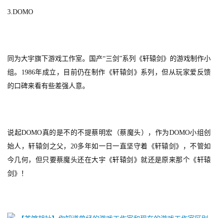
3.
DOMO
同为大宇旗下游戏工作室。国产“三剑”系列《轩辕剑》的游戏制作小
组。1986年成立，目前仍在制作《轩辕剑》系列，但从玩家爱反馈
的口碑来看有些差强人意。
说起DOMO真的是不的不提蔡明宏（蔡魔头），作为DOMO小组创
始人，轩辕剑之父，20多年如一日一直坚守着《轩辕剑》，不管如
今几何，但只要蔡魔头还在大宇《轩辕剑》就还是原来那个《轩辕
剑》！