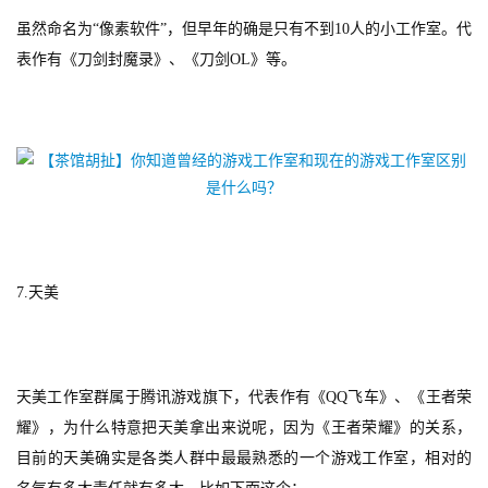
单
虽然命名为“像素软件”，但早年的确是只有不到10人的小工作室。代
机
表作有《刀剑封魔录》、《刀剑OL》等。
游
戏
休
闲
游
戏
7.
天美
2
0
2
5
天美工作室群属于腾讯游戏旗下，代表作有《QQ飞车》、《王者荣
第
耀》，为什么特意把天美拿出来说呢，因为《王者荣耀》的关系，
十
目前的天美确实是各类人群中最最熟悉的一个游戏工作室，相对的
三