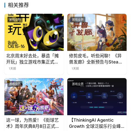
相关推荐
游戏业界
游戏业界
北京周末好去处，暴造「摊
修剪皮毛，听些闲聊！《异
开玩」独立游戏市集正式开
兽发廊》全新预告与Steam
票！
免费试玩公开
1天前
1天前
游戏业界
游戏业界
这一球，为热爱！《街球艺
【ThinkingAI Agentic
术》周年庆典8月8日正式上
Growth 全球泛娱乐行业峰