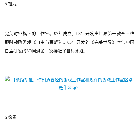
首
5.
祖龙
页
游
完美时空旗下的工作室。97年成立。98年开发出世界第一款全三维
茶
即时战略游戏《自由与荣耀》。05年开发的《完美世界》宣告中国
原
创
自主研发的3D网游第一次接近了世界水准。
游
戏
业
界
手
机
6.
像素
游
戏