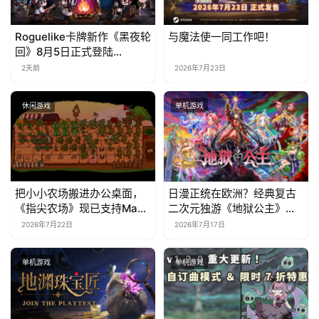
Roguelike卡牌新作《黑夜轮
与魔法使一同工作吧！
回》8月5日正式登陆
Steam，首发9折优惠开启
2天前
2026年7月23日
休闲游戏
单机游戏
把小小农场搬进办公桌面，
日漫正统在欧洲？经典复古
《指尖农场》现已支持Mac
二次元独游《地狱公主》现
系统！
已EA上线
2026年7月22日
2026年7月17日
单机游戏
单机游戏