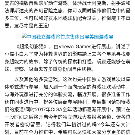
奖
复古的横版自动滚屏动作游戏。体验战士阿克斯，射手波和
法师斯达夫的奇幻冒险之旅，你可以同时操作他们之中的最
多三位，也可以和好友本地或联机配合过关。推倒魔王不重
要，友尽才是真王道!
7
月
　　《超级幻影猫》，由Veewo Games进行展出，讲述了
3
小猫小白为了成为拯救世界的幻影喵踏上去各个星系寻找变
0
身超能力的故事。除了传统的探索和打怪，玩家还能够在萌
妹、警察、吸血鬼等多重身份间自由切换。
日
　　以及其他的多款游戏，这次也是中国独立游戏首次以集
游
体形式进行参展，加入到一个面向玩家的游戏狂欢活动中，
茶
与海外玩家进行充分的体验交流，临近开展，很多准备工作
还在同步进行中，祝各位展商参展顺利，参展期间请期待我
对
们的报道!同时2017年CiGA全年活动都逐渐开展中，预计在
接
一段时间之后将开启今年的独立游戏大赛报名通道，请各位
开发者密切留意，记得我们年初讲过的吗?今年还有大计
会
划，目前在全力推进中，希望可以尽快和大家分享更多的信