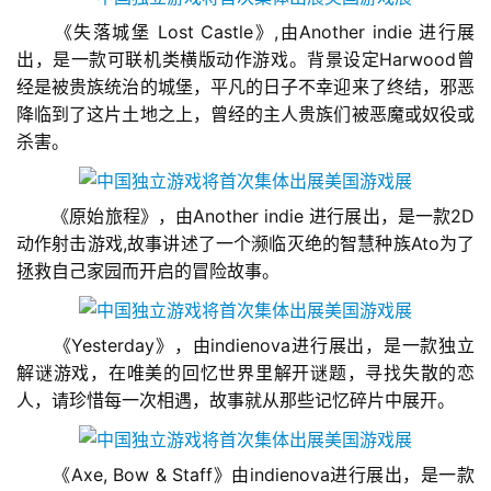
游
　　《失落城堡 Lost Castle》,由Another indie 进行展
戏
出，是一款可联机类横版动作游戏。背景设定Harwood曾
经是被贵族统治的城堡，平凡的日子不幸迎来了终结，邪恶
休
降临到了这片土地之上，曾经的主人贵族们被恶魔或奴役或
闲
杀害。
游
戏
　　《原始旅程》，由Another indie 进行展出，是一款2D
2
动作射击游戏,故事讲述了一个濒临灭绝的智慧种族Ato为了
0
拯救自己家园而开启的冒险故事。
2
5
第
　　《Yesterday》，由indienova进行展出，是一款独立
十
解谜游戏，在唯美的回忆世界里解开谜题，寻找失散的恋
三
人，请珍惜每一次相遇，故事就从那些记忆碎片中展开。
届
金
茶
　　《Axe, Bow & Staff》由indienova进行展出，是一款