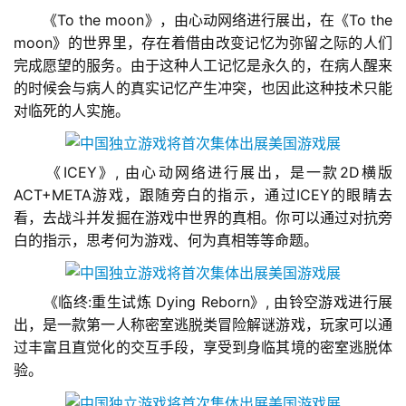
　　《To the moon》，由心动网络进行展出，在《To the 
游
moon》的世界里，存在着借由改变记忆为弥留之际的人们
茶
原
完成愿望的服务。由于这种人工记忆是永久的，在病人醒来
创
的时候会与病人的真实记忆产生冲突，也因此这种技术只能
对临死的人实施。
游
戏
　　《ICEY》, 由心动网络进行展出，是一款2D横版
业
ACT+META游戏，跟随旁白的指示，通过ICEY的眼睛去
界
看，去战斗并发掘在游戏中世界的真相。你可以通过对抗旁
白的指示，思考何为游戏、何为真相等等命题。
手
机
游
　　《临终:重生试炼 Dying Reborn》, 由铃空游戏进行展
戏
出，是一款第一人称密室逃脱类冒险解谜游戏，玩家可以通
过丰富且直觉化的交互手段，享受到身临其境的密室逃脱体
单
验。
机