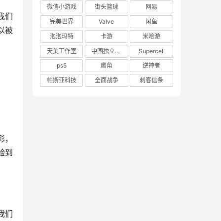
微信小游戏
街头篮球
网易
我们
完美世界
Valve
闲鱼
以被
泡泡玛特
卡游
米哈游
天美工作室
中国独立游戏联盟
Supercell
ps5
鹰角
逆神者
帕斯亚科技
全面战争
刺客信条
彩，
验到
我们