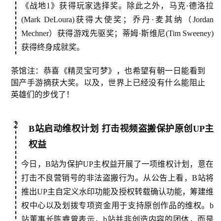
《战地1》获得玩家选择奖。除此之外，马克·德洛拉
(Mark DeLoura)获得大使奖；乔丹·麦其纳（Jordan
Mechner）获得游戏先驱奖；蒂姆·斯维尼(Tim Sweeney)
获得终身成就奖。
茶馆注：恭喜《精灵宝可梦》，也希望有朝一日能看到
国产手游摘获大奖。以及，世界上已经没有什么能阻止
英雄们的步伐了！
2
B站启动维权计划 打击视频盗搬保护原创UP主
权益
今日，B站为保护UP主权益开展了一项维权计划，意在
打击不良营销号的非法盗搬行为。从公告上看，B站将
推出UP主自定义水印功能及授权转载确认功能，筹建维
权中心以及划拨专项资金用于支持原创作品的维权。b
站董事长陈睿曾表示，b站并非创造内容的团体，而是