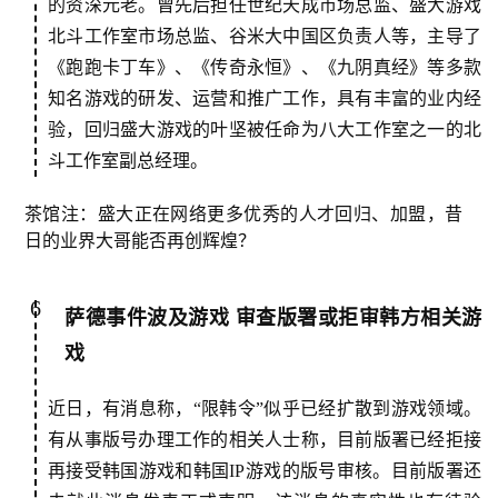
0
的资深元老。曾先后担任世纪天成市场总监、盛大游戏
2
北斗工作室市场总监、谷米大中国区负责人等，主导了
5
《跑跑卡丁车》、《传奇永恒》、《九阴真经》等多款
第
知名游戏的研发、运营和推广工作，具有丰富的业内经
十
验，回归盛大游戏的叶坚被任命为八大工作室之一的北
三
斗工作室副总经理。
届
金
茶馆注：盛大正在网络更多优秀的人才回归、加盟，昔
茶
日的业界大哥能否再创辉煌？
奖
6
萨德事件波及游戏 审查版署或拒审韩方相关游
7
戏
月
近日，有消息称，“限韩令”似乎已经扩散到游戏领域。
3
有从事版号办理工作的相关人士称，目前版署已经拒接
0
再接受韩国游戏和韩国IP游戏的版号审核。目前版署还