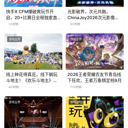
快手X CFM爆破爽玩节开
光影破界，次元共融，
启，20+比赛日全程独家直
ChinaJoy2026次元影像生
播
态标准化发展大会盛大召开
1小时前
3小时前
游戏业界
游戏业界
线上种花得真花，线下躺玩
2026王者荣耀农友节青岛线
斗地主！《欢乐斗地主》欢
下狂欢，王者万象棋定档9月
乐中国行·云南站精彩盘点
4小时前
11小时前
游戏业界
游戏业界