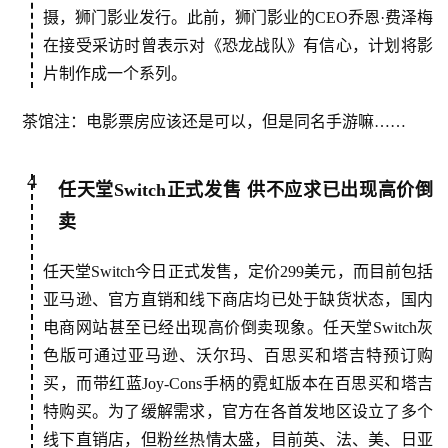
摄，狮门影业发行。此前，狮门影业的CEO乔恩·费泽梅
在接受采访时曾表示对《恐龙战队》有信心，计划将影
片制作成一个系列。
茶馆注：电影票房应该还是可以，但是同名手游嘛……
首
4
页
任天堂Switc
h正式发售 供
不应求已出现
高价倒
卖
游
茶
任天堂Switch今日正式发售，定价299美元，而目前包括
原
亚马逊、官方直销和线下商店均已处于缺货状态，国内
创
电商网站甚至已经出现高价倒卖现象。任天堂Switch灰
色版可通过亚马逊、沃尔玛、百思买和塔吉特预订购
游
买，而带红蓝Joy-Cons手柄的霓虹版本在百思买和塔吉
戏
特购买。为了缓解需求，官方在各首发地区设立了多个
业
界
线下直销店，但粉丝热情太盛，目前英、法、美、日亚