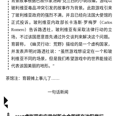
中
背景故事根据已故作家汤姆·克兰西的小说改编，游戏以
国
玻利维亚毒品冲突引发的故事作为背景。此款游戏引来
)
了玻利维亚政府的强烈不满，并且已经向法国大使馆的
正式投诉。玻利维亚内政部长卡洛斯·罗梅罗（Carlos
Romero）告诉路透社，玻利维亚有采取法律行动的立
场，不过该国愿意首先通过外交谈判来解决这个问题。
育碧称，《幽灵行动：荒野》描绘的是一个虚构国家，
并发表声明对路透社说：“虽然游戏想设定在一个和玻
利维亚不同的场景，但是我们希望游戏中的世界能接近
代表该国美丽的地形。”
茶馆注：育碧摊上事儿了……
一句话新闻
8