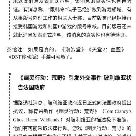
未就此消息发表正式声明，该消息的真实性也有待验
日
证。有消息称，“限韩令”似乎已经扩散到游戏领域，有
游
从事版号办理工作的相关人士称，目前版署已经拒接再
茶
接受韩国游戏和韩国IP游戏的版号审核。目前版署还未
就此消息发表正式声明，该消息的真实性也有待验证。
对
接
茶馆注：如果是真的，《泡泡堂》《天堂2：血盟》
《DNF移动版》手游可就悬了。
会
上
7
《幽灵行动：荒野》引发外交事件 玻利维亚状
海
告法国政府
站
据路透社消息，玻利维亚政府近日正式向法国政府提出
抗议，称育碧新作《幽灵行动：荒野》（Tom Clancy’s
中
Ghost Recon Wildlands ）对玻利维亚的描述极不准确，
文
他们有可能采取法律行动。游戏《幽灵行动：荒野》的
(