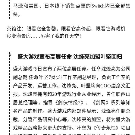
马逊和美国、日本线下销售点里的Switch均已全部售
手
罄。
机
游
茶馆注：眼看它全售罄，眼看它高价起，眼看它游戏机
戏
秒变海景房……厉害了我的任天堂！
单
5
盛大游戏宣布高层任命 沈烽亮加盟叶坚回归
机
游
盛大游戏今日宣布了两位高层任命。任命沈烽亮为公司
戏
副总裁;任命叶坚为北斗工作室副总经理，负责工作室的
产品开发、运营工作。沈烽亮、叶坚均向COO唐彦文汇
休
报。沈烽亮拥有超20年游戏行业从业经历，曾任职西山
闲
居总经理等，指导《剑侠情缘2》、《剑网》系列等知
游
名产品的制作。盛大游戏内部邮件显示：沈烽亮任副总
戏
裁，分管产品研究中心等，沈烽亮的加盟，将为盛大游
戏精品战略带来更大的支持。叶坚为《传奇永恒》项目
2