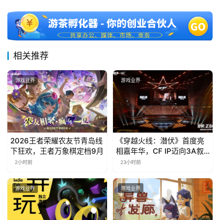
相关推荐
游戏业界
游戏业界
2026王者荣耀农友节青岛线
《穿越火线：潜伏》首度亮
下狂欢，王者万象棋定档9月
相嘉年华，CF IP迈向3A叙
事新高度
2小时前
23小时前
游戏业界
游戏业界