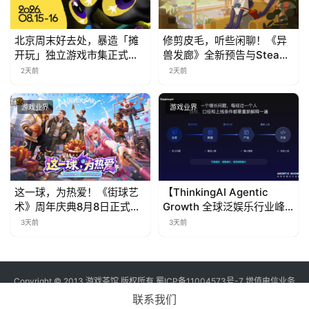
北京周末好去处，暴造「摊
修剪皮毛，听些闲聊！《异
开玩」独立游戏市集正式开
兽发廊》全新预告与Steam
票！
免费试玩公开
2天前
2天前
游戏业界
游戏业界
这一球，为热爱！《街球艺
【ThinkingAI Agentic
术》周年庆典8月8日正式上
Growth 全球泛娱乐行业峰
线，多重福利与全新内容同
会】Agent 时代，人到底负
3天前
3天前
步开启
责什么
Copyright © 2013 游戏茶馆 版权所有
蜀ICP备11004573号-7
增值电信业务
经营许可证 川B2-20170060号
联系我们