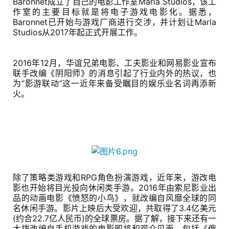
Baronnet成立了自己的电影工作室Marla Studios，该工
作室的主要目标就是将电子游戏电影化。据悉，
月
Baronnet已开始与游戏厂商进行交涉，并计划让Marla 
3
Studios从2017年起正式开展工作。
0
2016年12月，华谊兄弟电影、工夫影业和网易影业宣布
日
联手改编《阴阳师》的消息引起了行业内外的热议，也
为“影游联动”这一近年来备受瞩目的娱乐业名词再添新
游
火。
茶
对
接
会
除了策略类游戏和RPG角色扮演游戏，近年来，游改电
上
影也开始将目光投向休闲类手游。2016年由索尼影业出
海
品的动画电影《愤怒的小鸟》，就改编自风靡全球的同
名休闲手游。影片上映后大受欢迎，共取得了3.4亿美元
站
(约合22.7亿人民币)的全球票房。据了解，接下来还有一
大拨改编自手机游戏的电影即将和观众见面，包括《俄