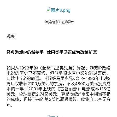
游
戏
《刺客信条》豆瓣影评
业
界
观察：
手
机
经典游戏IP仍然抢手   休闲类手游正成为改编新宠
游
戏
如果从1993年的《超级马里奥兄弟》算起，游戏IP改编
电影的历史已不算短，但似乎很少有电影能逃过票房、
单
口碑“扑街”的命运。《超级马里奥兄弟》在1993年上映3
周后仅收获2100万美元的票房，不及4800万美元投资成
机
本的一半；2001年上映的《古墓丽影》电影成本1.15亿
游
美元，全球票房2.74亿美元，算是“游改”电影中相当不错
戏
的成绩，但接下来的第2部也遭遇惨败，续集自此杳无音
讯。
休