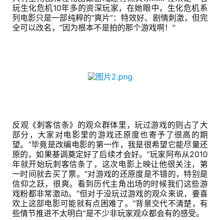
玩生化危机10年多的资深玩家，在她眼中，生化危机系
列电影只是一部纯粹的“爽片”：特效好、剧情刺激，但完
全可以改名，“因为根本不是拍的那个游戏啊！”
反观《刺客信条》的观众群体里，玩过游戏的则占了大
部分，大家对电影里的游戏还原度也寄予了很高的期
首
望。“毕竟是改编电影的第一作，我是很希望它能尽量还
页
原的，如果基调奠定好了后续才会好。”玩家阿布从2010
年就开始玩刺客信条了，这次电影上映让他很关注，第
一时间就去买了票。“对游戏的还原度是不错的，特别是
游
信仰之跃，很爽。看到历代主角出场的时候我们这些游
茶
戏粉都非常激动。”但对于没玩过游戏的观众来说，要喜
原
欢上这部电影可能就有点困难了。“背景交代不清楚，有
些情节推进不太明白”是不少非玩家观众都会有的感受。
创