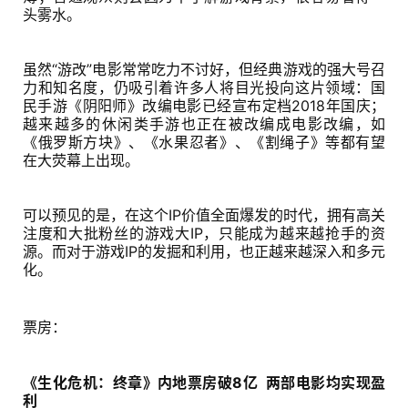
头雾水。
虽然“游改”电影常常吃力不讨好，但经典游戏的强大号召
力和知名度，仍吸引着许多人将目光投向这片领域：国
民手游《阴阳师》改编电影已经宣布定档2018年国庆；
越来越多的休闲类手游也正在被改编成电影改编，如
《俄罗斯方块》、《水果忍者》、《割绳子》等都有望
在大荧幕上出现。
可以预见的是，在这个IP价值全面爆发的时代，拥有高关
注度和大批粉丝的游戏大IP，只能成为越来越抢手的资
源。而对于游戏IP的发掘和利用，也正越来越深入和多元
化。
票房：
《生化危机：终章》内地票房破8亿  两部电影均实现盈
利 