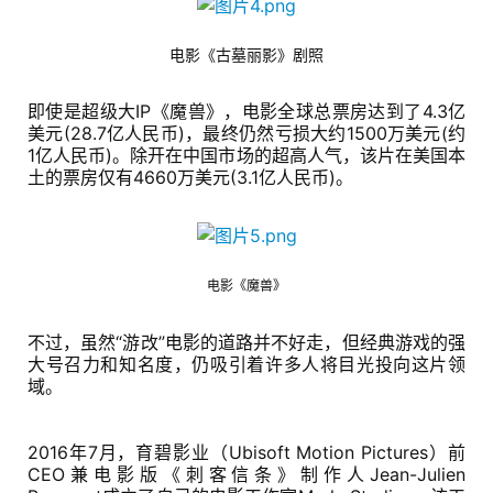
闲
游
戏
电影《古墓丽影》剧照
即使是超级大IP《魔兽》，电影全球总票房达到了4.3亿
2
美元(28.7亿人民币)，最终仍然亏损大约1500万美元(约
0
1亿人民币)。除开在中国市场的超高人气，该片在美国本
2
土的票房仅有4660万美元(3.1亿人民币)。
5
第
十
三
电影《魔兽》
届
金
不过，虽然“游改”电影的道路并不好走，但经典游戏的强
茶
大号召力和知名度，仍吸引着许多人将目光投向这片领
奖
域。   
2016年7月，育碧影业（Ubisoft Motion Pictures）前
CEO兼电影版《刺客信条》制作人Jean-Julien 
7