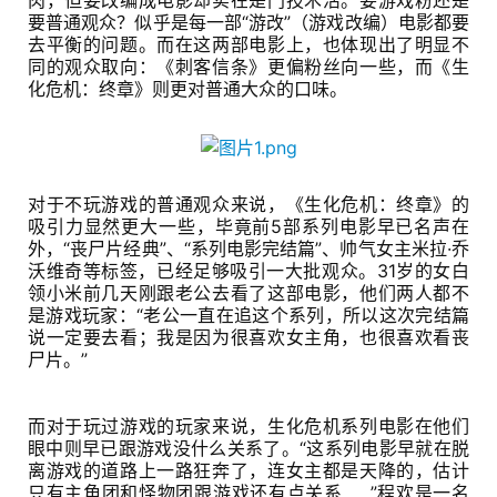
肉，但要改编成电影却实在是门技术活。要游戏粉还是
要普通观众？似乎是每一部“游改”（游戏改编）电影都要
去平衡的问题。而在这两部电影上，也体现出了明显不
同的观众取向：《刺客信条》更偏粉丝向一些，而《生
化危机：终章》则更对普通大众的口味。
对于不玩游戏的普通观众来说，《生化危机：终章》的
吸引力显然更大一些，毕竟前5部系列电影早已名声在
外，“丧尸片经典”、“系列电影完结篇”、帅气女主米拉·乔
沃维奇等标签，已经足够吸引一大批观众。31岁的女白
领小米前几天刚跟老公去看了这部电影，他们两人都不
是游戏玩家：“老公一直在追这个系列，所以这次完结篇
说一定要去看；我是因为很喜欢女主角，也很喜欢看丧
尸片。”
而对于玩过游戏的玩家来说，生化危机系列电影在他们
眼中则早已跟游戏没什么关系了。“这系列电影早就在脱
离游戏的道路上一路狂奔了，连女主都是天降的，估计
只有主角团和怪物团跟游戏还有点关系……”程欢是一名