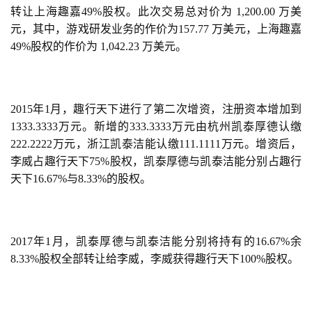
转让上海趣嘉49%股权。此次交易总对价为 1,200.00 万美
2
元，其中，游戏研发业务的作价为157.77 万美元，上海趣嘉 
0
49%股权的作价为 1,042.23 万美元。
2
5
第
十
2015年1月，趣行天下进行了第二次增资，注册资本增加到
三
1333.3333万元。新增的333.3333万元由杭州凯泰厚德认缴
届
222.2222万元，浙江凯泰洁能认缴111.1111万元。增资后，
金
李威占趣行天下75%股权，凯泰厚德与凯泰洁能分别占趣行
茶
天下16.67%与8.33%的股权。
奖
2017年1月，凯泰厚德与凯泰洁能分别将持有的16.67%余
7
8.33%股权全部转让给李威，李威获得趣行天下100%股权。
月
3