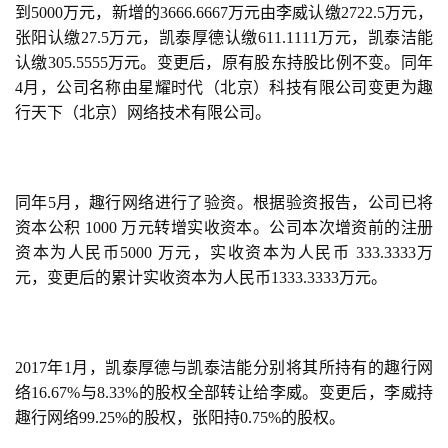
到5000万元，新增的3666.6667万元由李威认缴2722.5万元，
张阳认缴27.5万元，凯泰厚德认缴611.1111万元，凯泰洁能
认缴305.5555万元。变更后，原有股东持股比例不变。同年
4月，公司名称由星耀时代（北京）科技有限公司变更为趣
行天下（北京）网络技术有限公司。
同年5月，趣行网络进行了验资。根据验资报告，公司已将
首
资本公积 1000 万元转增实收资本。公司本次增资前的注册
页
资本为人民币5000 万元，实收资本为人民币 333.3333万
元，变更后的累计实收资本为人民币1333.3333万元。
游
茶
原
创
2017年1月，凯泰厚德与凯泰洁能分别将其所持有的趣行网
络16.67%与8.33%的股权全部转让给李威。变更后，李威持
游
趣行网络99.25%的股权，张阳持0.75%的股权。
戏