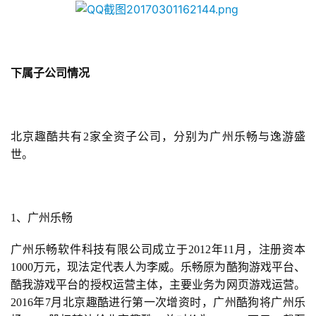
0
日
游
下属子公司情况
茶
对
北京趣酷共有2家全资子公司，分别为广州乐畅与逸游盛
接
世。
会
上
海
1、广州乐畅
站
广州乐畅软件科技有限公司成立于2012年11月，注册资本
1000万元，现法定代表人为李威。乐畅原为酷狗游戏平台、
酷我游戏平台的授权运营主体，主要业务为网页游戏运营。
中
2016年7月北京趣酷进行第一次增资时，广州酷狗将广州乐
文