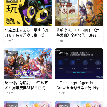
游戏业界
游戏业界
北京周末好去处，暴造「摊
修剪皮毛，听些闲聊！《异
开玩」独立游戏市集正式开
兽发廊》全新预告与Steam
票！
免费试玩公开
1天前
1天前
游戏业界
游戏业界
这一球，为热爱！《街球艺
【ThinkingAI Agentic
术》周年庆典8月8日正式上
Growth 全球泛娱乐行业峰
线，多重福利与全新内容同
会】Agent 时代，人到底负
1天前
2天前
步开启
责什么
游戏业界
游戏业界