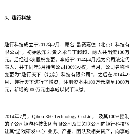
业
界
3、趣行科技
手
机
游
趣行科技成立于2012年2月，原名“欧赛嘉德（北京）科技有
戏
限公司”，初始股东为黄之永与丁超超，两人共出资100万
元。后经过3次股权变更，李威于2014年4月成为公司法定代
单
表人，并于同年5月持有公司100%股权，当月，公司名称也
机
变更为“趣行天下（北京）科技有限公司”。之后在2014年9
游
月，趣行天下进行了增资，注册资本由100万元增至1000万
戏
元，新增的900万元由李威以货币认缴。
休
闲
2014年7月，Qihoo 360 Technology Co.Ltd， 及其100%控制
游
的子公司趣游科技集团有限公司及其关联公司向趣行科技转
戏
让其“游戏研发中心”业务、产品、团队及相关资产，向李威