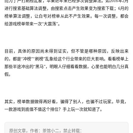
而为了严打刷榜乱象，苹果近年来已经多次调整算法。如2016年2月
中
进行搜索基础算法调整，由搜索点击产生效果变为搜索下载；6月的
文
榜单算法调整，让白号对榜单从此不产生效果。每一次调整，都会
(
给游戏榜单带来一次“大震荡”。
中
国
)
目前，具体的原因尚未得到证实，但不管是哪种原因，反映出来
的，都是“冲榜”“刷榜”乱象给这个行业带来的巨大影响。看看榜单上
那些半途冲出的“黑马”，明眼人仔细看看数据，心里也能明白几分真
假。
其实，榜单数据做得再好看，骗得了别人，也骗不过玩家。毕竟，
一款游戏到底值不值这个排位？手上玩一次就知道了。
原创文章，作者：茶馆小二，禁止转载：