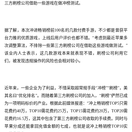
三方刷榜公司借助一些游戏在做冲榜测试。
戏
2
0
据了解，本次冲进畅销榜前100名的几款付费手游，不少都是曾获平
2
台力推的优质游戏，上线后用户评价也都不错。“考虑到最近苹果多
5
次调整算法，不排除一些第三方刷榜公司在借助这些游戏做测试。”
第
该业内人士表示，这几款游戏本来就表现不错，刷榜公司利用它
十
们，被发现违规操作的风险也会相对较小。
三
届
金
茶
近年来，一些企业为了利益，不惜采取超常规手段“冲榜”“刷榜”，美
奖
其名曰“优化排名”。而随着第三方刷榜公司的加入，“刷榜”俨然已成
为一项明码标价的产业。根据此前媒体报道：“冲上畅销榜TOP5只需
花费约40万，TOP10需花费约25万，TOP15需花费约20万，TOP20需
7
花费约16.5万，这其中包含了第三方刷榜公司收取的手续费。同时与
苹果分成还能拿回充值金额的七成，也就是说冲上畅销榜TOP10实
月