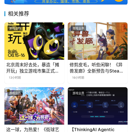
相关推荐
游戏业界
游戏业界
北京周末好去处，暴造「摊
修剪皮毛，听些闲聊！《异
开玩」独立游戏市集正式开
兽发廊》全新预告与Steam
票！
免费试玩公开
13小时前
16小时前
游戏业界
游戏业界
这一球，为热爱！《街球艺
【ThinkingAI Agentic