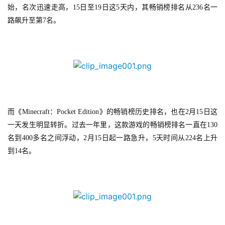
始，名次迅速走高，15日至19日这5天内，其畅销榜排名从236名一
路飙升至第7名。
而《Minecraft：Pocket Edition》的畅销榜历史排名，也在2月15日这
一天发生明显转折。过去一年里，这款游戏的畅销榜排名一直在130
首
页
名到400多名之间浮动，2月15日起一路急升，5天时间从224名上升
到14名。
游
茶
原
创