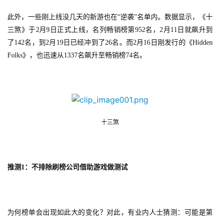
游
戏
此外，一些刚上线没几天的新游也在“逆袭”名单内。数据显示，《十
业
三煞》于2月9日正式上线，名列畅销榜第952名，2月11日就飙升到
界
了142名，到2月19日已经冲到了26名。而2月16日刚发行的《Hidden 
Folks》，也迅速从1337名飙升至畅销榜74名。
手
机
游
戏
十三煞
单
机
游
戏
推测1：不排除刷榜公司借助游戏做测试
休
闲
为何榜单会出现如此大的变化？对此，有业内人士猜测：可能是第
游