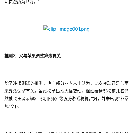
际花费约为15万。”
3
0
日
游
茶
推测2：又与苹果调整算法有关
对
接
会
除了冲榜测试的推测，也有部分业内人士认为，此次变动还是与苹
果算法调整有关。虽然榜单出现大幅变动，但细看畅销榜前几名仍
上
然被《王者荣耀》《阴阳师》等强势游戏稳稳占据，并未出现“非常
海
规”变化。
站