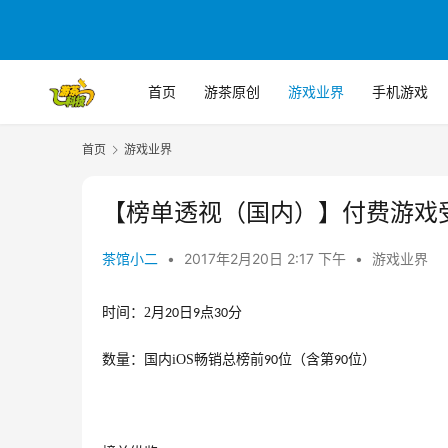
首页
游茶原创
游戏业界
手机游戏
首页
游戏业界
【榜单透视（国内）】付费游戏
茶馆小二
•
2017年2月20日 2:17 下午
•
游戏业界
时间：
2
月
日
点
分
20
9
30
数量：国内
iOS
畅销总榜前
位（含第
位）
90
90