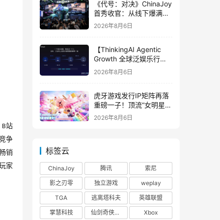
《代号：对决》ChinaJoy
首秀收官：从线下爆满看
见玩家的真实期待
2026年8月6日
【ThinkingAI Agentic
Growth 全球泛娱乐行业
峰会】Agent 时代，人到
2026年8月6日
底负责什么
虎牙游戏发行IP矩阵再落
重磅一子！顶流“女明星”
ZANMANG LOOPY 正版
2026年8月6日
3D消除手游《消消奇遇》
。
站
B
惊喜曝光
竞争
标签云
畅销
玩家
ChinaJoy
腾讯
索尼
影之刃零
独立游戏
weplay
TGA
逃离塔科夫
英雄联盟
掌慧科技
仙剑奇侠传四
Xbox