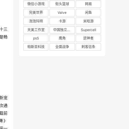
微信小游戏
街头篮球
网易
完美世界
Valve
闲鱼
泡泡玛特
卡游
米哈游
十三
天美工作室
中国独立游戏联盟
Supercell
是畅
ps5
鹰角
逆神者
帕斯亚科技
全面战争
刺客信条
新宠
次通
载前
舞》
乎一