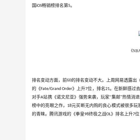
国
畅销榜排名第
。
iOS
5
《NB
排名变动方面，前
60
的排名变动不大。上周网易透露出
的《
》上升
位，排名
。在新鲜感过
Fate/Grand Order
7
21
对手
站携《诺文尼亚》强势来袭，玩家“集邮”热情消
A
榜中的亮眼之作，
元买断无内购的良心模式被很多玩
18
的青睐。腾讯游戏的《拳皇
终极之战
》排名上升
位
98
OL
7