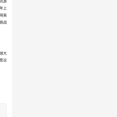
讯游
年上
网易
挑战
球大
思议