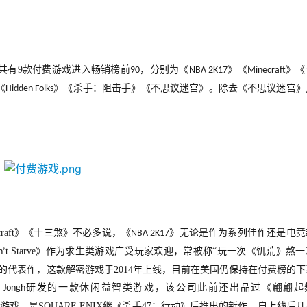
共有
9
款付费游戏进入畅销榜前
，分别为《
》《
》《
90
NBA 2K17
Minecraft
《
》《杀手：阻击手》《不思议迷宫》。除去《不思议迷宫》
Hidden Folks
raft
》《十三煞》不必多说，《
》无论是作为系列佳作还是电竞
NBA 2K17
t Starve
》作为求生类游戏广受玩家欢迎，常被称“玩一次《饥荒》熬一
n
’
的代表作，这款解密游戏于
2014
年上线，目前在美国仍保持在付费榜的下
研发的一款休闲益智类游戏，该公司此前还出品过《翩翩起
 Jongh
游戏，是
SQUARE ENIX
继《杀手
47
：行动
》后推出的新作，自上线后几