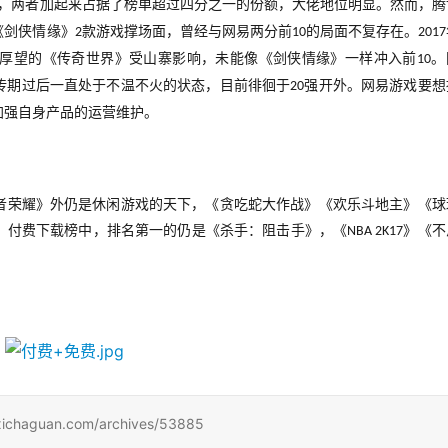
，两者加起来占据了榜单超过四分之一的份额，大佬地位明显。然而，腾
《剑侠情缘》
款游戏撑场面，曾经与网易两分前
的局面不复存在。
2
10
2017
厚望的《传奇世界》受山寨影响，未能像《剑侠情缘》一样冲入前
。
10
传期过后一直处于不温不火的状态，目前徘徊于
强开外。网易游戏要想
20
加强自身产品的运营维护。
者荣耀》外仍是休闲游戏的天下，《贪吃蛇大作战》《欢乐斗地主》《球
。付费下载榜中，排名第一的仍是《杀手：阻击手》，《
》《不
NBA 2K17
uan.com/archives/53885