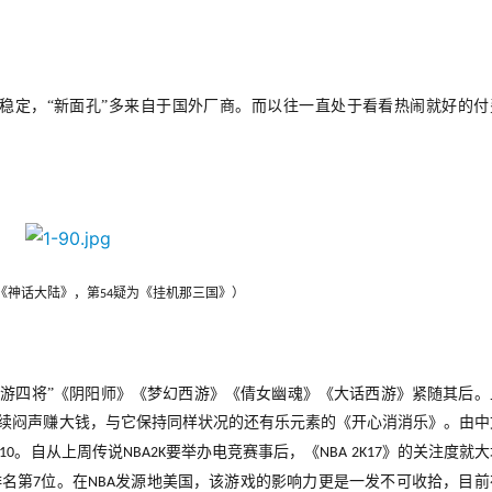
为稳定，“新面孔”多来自于国外厂商。而以往一直处于看看热闹就好的付
《神话大陆》，第
疑为《挂机那三国》）
54
手游四将”《阴阳师》《梦幻西游》《倩女幽魂》《大话西游》紧随其后。
续闷声赚大钱，与它保持同样状况的还有乐元素的《开心消消乐》。由中
。自从上周传说
要举办电竞赛事后，《
》的关注度就大
10
NBA2K
NBA 2K17
排名第
位。在
发源地美国，该游戏的影响力更是一发不可收拾，目前
7
NBA