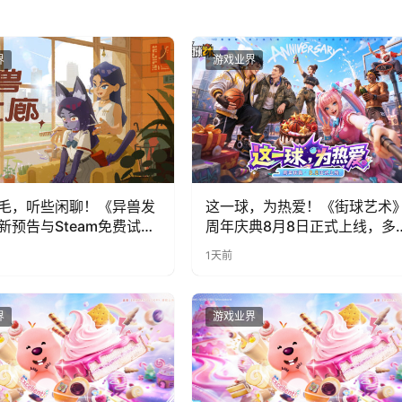
界
游戏业界
毛，听些闲聊！《异兽发
这一球，为热爱！《街球艺术
新预告与Steam免费试玩
周年庆典8月8日正式上线，多
福利与全新内容同步开启
1天前
界
游戏业界