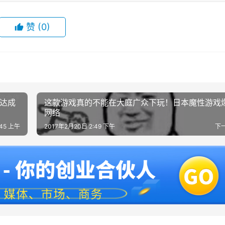
赞
(0)
东达成
这款游戏真的不能在大庭广众下玩！日本魔性游戏
网络
:45 上午
2017年2月20日 2:49 下午
下