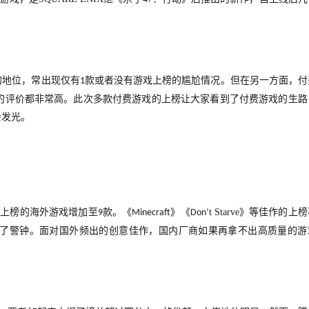
的地位，常出现仅有
款或者没有游戏上榜的尴尬情况。但在另一方面，付
1
的评价都非常高。此次多款付费游戏的上榜让大家看到了付费游戏的生路
会发光。
，上榜的海外游戏增加至
款。《
》《
t Starve
》等佳作的上榜
9
Minecraft
Don
’
了警钟。面对国外频出的创意佳作，国内厂商如果再拿不出高质量的游