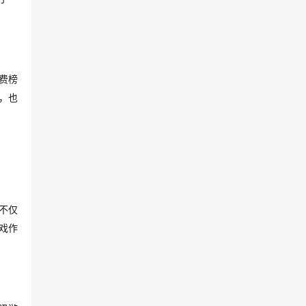
费榜
，也
不仅
戏作