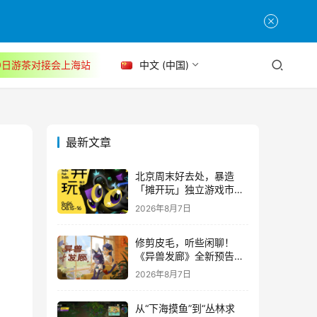
30日游茶对接会上海站
中文 (中国)
最新文章
北京周末好去处，暴造
「摊开玩」独立游戏市集
正式开票！
2026年8月7日
修剪皮毛，听些闲聊！
《异兽发廊》全新预告与
Steam免费试玩公开
2026年8月7日
从“下海摸鱼”到“丛林求