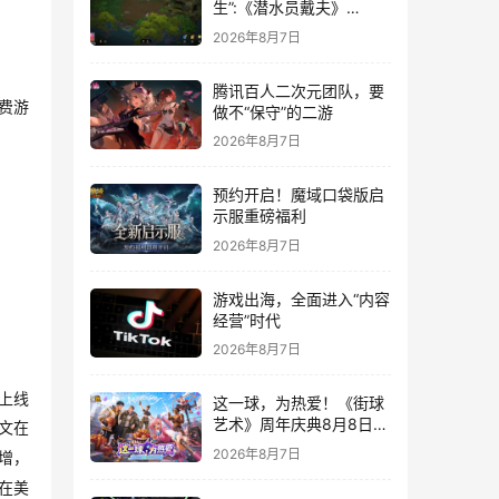
生”:《潜水员戴夫》
DLC《丛林》移动端定档
2026年8月7日
8月14日
腾讯百人二次元团队，要
费游
做不“保守”的二游
2026年8月7日
预约开启！魔域口袋版启
示服重磅福利
2026年8月7日
游戏出海，全面进入“内容
经营”时代
2026年8月7日
上线
这一球，为热爱！《街球
艺术》周年庆典8月8日正
文在
式上线，多重福利与全新
2026年8月7日
增，
内容同步开启
在美