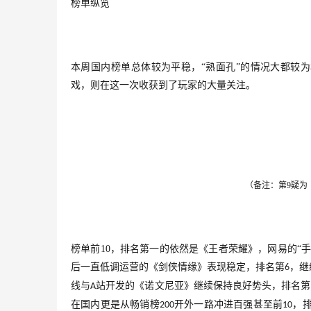
榜单纵览
本周国内榜单总体较为平稳，
“熟面孔”的情况大都较
戏，则在这一次收获到了玩家的大量关注。
（备注：第9疑为
榜单前
10
，排名第一的依然是《王者荣耀》，网易的“
后一直低调运营的《剑侠情缘》表现稳定，排名第
，继
6
线与
站开发的《诺文尼亚》继续保持良好势头，排名第
A
在国内更是从畅销榜
开外一路冲进百强甚至前
，
200
10