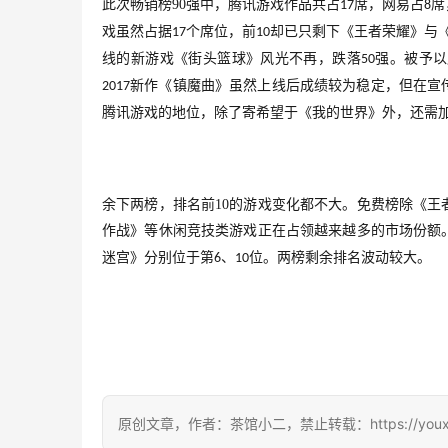
此次畅销榜
90
强中，腾讯游戏作品共占
席，网易占
席
17
8
戏虽然占据
个席位，前
却已只剩下《王者荣耀》与
17
10
线的新游戏《街头篮球》风光不再，跌落
强。被予以
50
新作《镇魔曲》虽然上线后成绩较为稳定，但在宣
2017
腾讯游戏的地位，除了寄希望于《我的世界》外，还需
余下两榜，排名前
10
的游戏变化都不大。免费榜除《王
作战》等休闲竞技类游戏正在占领越来越多的市场份额
迷宫》分别位于第
、
位。两榜剩余排名波动较大。
6
10
原创文章，作者：茶馆小二，禁止转载：https://youxichag