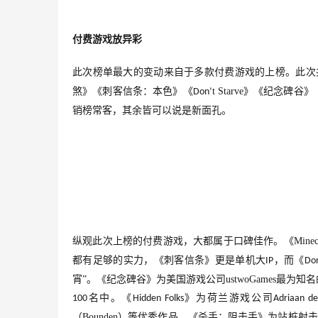
付费游戏放异彩
此次榜单最大的变动来自于多款付费游戏的上榜。此次
煞》《刺客信条：本色》《
t Starve
》《纪念碑谷》
Don
’
销榜常客，其余皆可以说是新面孔。
纵观此次上榜的付费游戏，大都属于口碑佳作。《
Minec
都有足够的实力，《刺客信条》更是单机大
，而《
IP
Do
宵”。《纪念碑谷》为美国游戏公司
ustwo
G
ames
最为知名
名中。《
》为荷兰游戏公司
100
Hidden Folks
Adriaan
 de
（
Bounden
）等优秀作品。《杀手：阻击手》为站桩射击