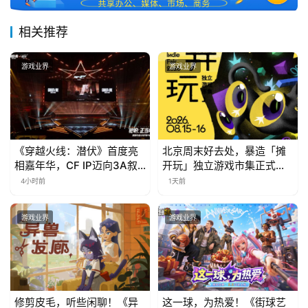
相关推荐
游戏业界
游戏业界
《穿越火线：潜伏》首度亮
北京周末好去处，暴造「摊
相嘉年华，CF IP迈向3A叙
开玩」独立游戏市集正式开
事新高度
票！
4小时前
1天前
游戏业界
游戏业界
修剪皮毛，听些闲聊！《异
这一球，为热爱！《街球艺