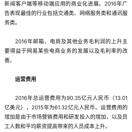
游
新闻客户端等移动端应用的商业化进展。2016年广
戏
告表现最佳的行业包括交通类、网络服务类和通讯服
业
务类。
界
手
2016年邮箱、电商及其他业务毛利润的上升主
机
要得益于网易某些电商业务的发展以及毛利率的改
游
善。
戏
单
运营费用
机
游
2016年总运营费用为90.35亿元人民币（13.01
戏
亿美元），2015年为61.32亿元人民币。运营费用的
休
增加是由于市场营销费用和研发投入的增加，以及员
闲
工人数和平均薪资提高带来的人员成本上升。
游