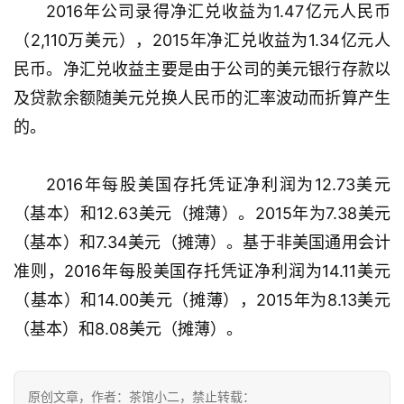
2016年公司录得净汇兑收益为1.47亿元人民币
3
（2,110万美元），2015年净汇兑收益为1.34亿元人
0
民币。净汇兑收益主要是由于公司的美元银行存款以
日
及贷款余额随美元兑换人民币的汇率波动而折算产生
游
的。
茶
2016年每股美国存托凭证净利润为12.73美元
对
（基本）和12.63美元（摊薄）。2015年为7.38美元
接
（基本）和7.34美元（摊薄）。基于非美国通用会计
会
准则，2016年每股美国存托凭证净利润为14.11美元
上
（基本）和14.00美元（摊薄），2015年为8.13美元
海
（基本）和8.08美元（摊薄）。
站
原创文章，作者：茶馆小二，禁止转载：