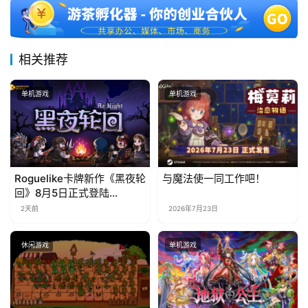
相关推荐
单机游戏
单机游戏
Roguelike卡牌新作《黑夜轮
与魔法使一同工作吧！
回》8月5日正式登陆
Steam，首发9折优惠开启
2天前
2026年7月23日
休闲游戏
单机游戏