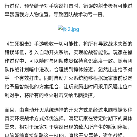
行过程，预备给予对手突然打击时，错误的射击极有可能过
游
早暴露我方人物位置，导致团队战术功亏一篑。
戏
业
界
《生死狙击》手游吸收一切可能性，将所有导致战术失衡的
手
错误降低，引入自动开火系统，实现枪战智能化。玩家在操
机
作过程中，可以随时与团队成员保持意识高度一致。随着团
游
队作战计划暗中进攻，合理找到掩体躲避，忽然出击给予对
戏
手一个有效打击。同时自动开火系统能够根据玩家事前设定
给予最智能化的方案组合，让玩家腾出时间采用风骚走位牵
单
机
制对手，将所有的枪火射击交给电脑操控。
游
戏
而且，由自动开火系统选择的开火方式是经过电脑根据多种
真实环境战术方式择优选择，满足玩家在特定时期下的具体
休
需求，相对于玩家对于突然出现的敌人所产生的瞬间停顿，
闲
电脑能够直接忽略这一BUG，直接开火轰杀，避免战损。