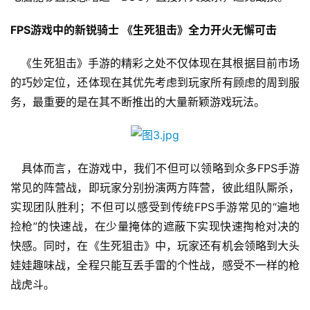
游
戏
FPS游戏中的新锐骑士 《生死狙击》全力开火无懈可击
2
   《生死狙击》手游的精彩之处不仅体现在其根据目前市场
0
的巧妙定位，还体现在其优先考虑到玩家所有顾虑的周到服
2
务，最重要的是在其不断推出的大量新颖游戏玩法。
5
第
十
三
   具体而言，在游戏中，我们不但可以领略到众多FPS手游
届
常见的阵营战，即玩家分别扮演两方阵营，彼此组队厮杀，
金
实现团队胜利；不但可以感受到传统FPS手游常见的“遍地
茶
捡枪”的快速战，在少量掩体的遮蔽下实现快速掏枪对决的
奖
快感。同时，在《生死狙击》中，玩家还有机会领略到大头
娃娃趣味战，全程只能互丢手雷的个性战，感受不一样的枪
战虎斗。
7