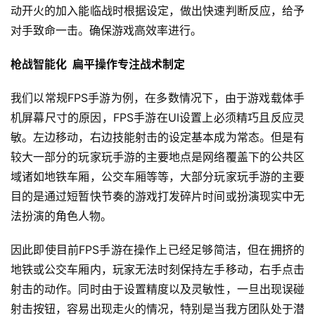
动开火的加入能临战时根据设定，做出快速判断反应，给予
对手致命一击。确保游戏高效率进行。
枪战智能化  扁平操作专注战术制定
我们以常规FPS手游为例，在多数情况下，由于游戏载体手
机屏幕尺寸的原因，FPS手游在UI设置上必须精巧且反应灵
敏。左边移动，右边技能射击的设定基本成为常态。但是有
较大一部分的玩家玩手游的主要地点是网络覆盖下的公共区
域诸如地铁车厢，公交车厢等等，大部分玩家玩手游的主要
首
目的是通过短暂快节奏的游戏打发碎片时间或扮演现实中无
页
法扮演的角色人物。
游
因此即使目前FPS手游在操作上已经足够简洁，但在拥挤的
茶
地铁或公交车厢内，玩家无法时刻保持左手移动，右手点击
原
射击的动作。同时由于设置精度以及灵敏性，一旦出现误碰
创
射击按钮，容易出现走火的情况，特别是当我方团队处于潜