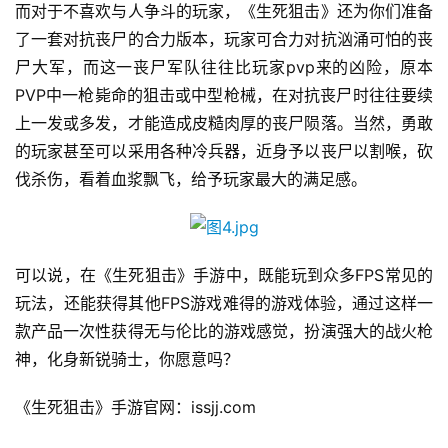
月
而对于不喜欢与人争斗的玩家，《生死狙击》还为你们准备
了一套对抗丧尸的合力版本，玩家可合力对抗汹涌可怕的丧
3
尸大军，而这一丧尸军队往往比玩家pvp来的凶险，原本
0
PVP中一枪毙命的狙击或中型枪械，在对抗丧尸时往往要续
日
上一发或多发，才能造成皮糙肉厚的丧尸陨落。当然，勇敢
的玩家甚至可以采用各种冷兵器，近身予以丧尸以割喉，砍
游
伐杀伤，看着血浆飘飞，给予玩家最大的满足感。
茶
对
接
可以说，在《生死狙击》手游中，既能玩到众多FPS常见的
会
玩法，还能获得其他FPS游戏难得的游戏体验，通过这样一
款产品一次性获得无与伦比的游戏感觉，扮演强大的战火枪
上
神，化身新锐骑士，你愿意吗？
海
站
《生死狙击》手游官网：issjj.com