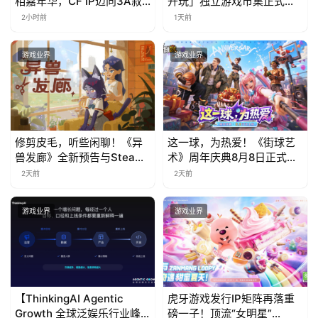
相嘉年华，CF IP迈向3A叙
开玩」独立游戏市集正式开
事新高度
票！
2小时前
1天前
游戏业界
游戏业界
修剪皮毛，听些闲聊！《异
这一球，为热爱！《街球艺
兽发廊》全新预告与Steam
术》周年庆典8月8日正式上
免费试玩公开
线，多重福利与全新内容同
2天前
2天前
步开启
游戏业界
游戏业界
【ThinkingAI Agentic
虎牙游戏发行IP矩阵再落重
Growth 全球泛娱乐行业峰
磅一子！顶流“女明星”