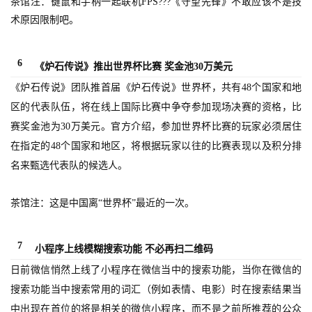
茶馆注：键鼠和手柄一起联机FPS???《守望先锋》不敢应该不是技
5
术原因限制吧。
第
十
6
三
《炉石传说》推出世界杯比赛 奖金池30万美元
届
《炉石传说》团队推首届《炉石传说》世界杯，共有48个国家和地
金
区的代表队伍，将在线上国际比赛中争夺参加现场决赛的资格，比
茶
赛奖金池为30万美元。官方介绍，参加世界杯比赛的玩家必须居住
奖
在指定的48个国家和地区，将根据玩家以往的比赛表现以及积分排
名来甄选代表队的候选人。
7
茶馆注：这是中国离“世界杯”最近的一次。
月
3
7
小程序上线模糊搜索功能 不必再扫二维码
日前微信悄然上线了小程序在微信当中的搜索功能，当你在微信的
0
搜索功能当中搜索常用的词汇（例如表情、电影）时在搜索结果当
日
中出现在首位的将是相关的微信小程序，而不是之前所推荐的公众