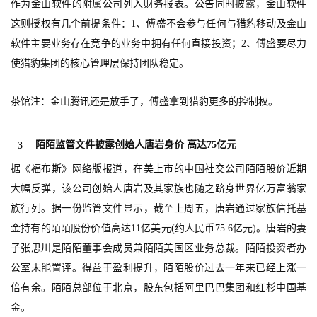
作为金山软件的附属公司列入财务报表。公告同时披露，金山软件
这则授权有几个前提条件：1、傅盛不会参与任何与猎豹移动及金山
软件主要业务存在竞争的业务中拥有任何直接投资；2、傅盛要尽力
使猎豹集团的核心管理层保持团队稳定。
茶馆注：金山腾讯还是放手了，傅盛拿到猎豹更多的控制权。
陌陌监管文件披露创始人唐岩身价 高达75亿元
3
据《福布斯》网络版报道，在美上市的中国社交公司陌陌股价近期
大幅反弹，该公司创始人唐岩及其家族也随之跻身世界亿万富翁家
族行列。据一份监管文件显示，截至上周五，唐岩通过家族信托基
金持有的陌陌股份价值高达11亿美元(约人民币75.6亿元)。唐岩的妻
子张思川是陌陌董事会成员兼陌陌美国区业务总裁。陌陌投资者办
公室未能置评。得益于盈利提升，陌陌股价过去一年来已经上涨一
倍有余。陌陌总部位于北京，股东包括阿里巴巴集团和红杉中国基
金。