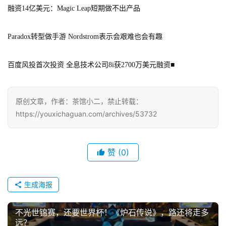
融资14亿美元：Magic Leap短期做不出产品
)
Paradox转型做手游 Nordstrom表示会艰难也会有趣
百度风投首次投资 全息技术公司8i获2700万美元融资
■
原创文章，作者：茶馆小二，禁止转载：
https://youxichaguan.com/archives/53732
赞
(0)
生成海报
不光世锦赛，还要世界杯！《炉石传说》，路还将走多
远？