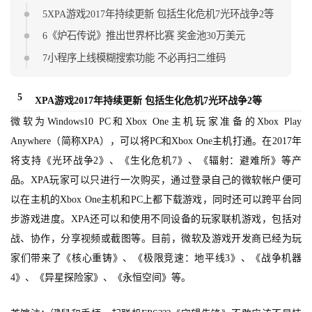
手
5XPA游戏2017年持续更新 包括生化危机7光环战争2等
机
6《炉石传说》推出世界杯比赛 奖金池30万美元
游
7小程序上线模糊搜索功能 不必再扫二维码
戏
5
单
XPA游戏2017年持续更新 包括生化危机7光环战争2等
机
微软为Windows10 PC和Xbox One主机玩家准备的Xbox Play
游
Anywhere（简称XPA），可以将PC和Xbox One主机打通。在2017年
戏
将支持《光环战争2》、《生化危机7》、《辐射：避难所》等产
品。XPA玩家可以只进行一次购买，通过登录自己的微软帐户便可
休
以在主机的Xbox One主机和PC上都下载游戏，同时还可以跨平台同
闲
步游戏进度。XPA还可以和使用不同设备的玩家联机游戏，包括对
游
戏
战、协作，分享视频或截图等。目前，微软及游戏开发商已经为玩
家们带来了《核心重铸》、《极限竞速：地平线3》、《战争机器
2
4》、《异星探险家》、《永恒空间》等。
0
2