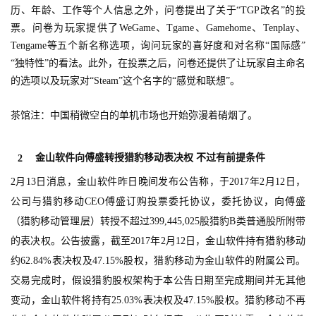
历、年龄、工作等个人信息之外，问卷提出了关于“TGP改名”的投
票。问卷为玩家提供了WeGame、Tgame、Gamehome、Tenplay、
Tengame等五个新名称选项，询问玩家的喜好度和对名称“国际感”
“独特性”的看法。此外，在投票之后，问卷还提供了让玩家自主命名
的选项以及玩家对“Steam”这个名字的“感觉和联想”。
茶馆注：中国稍微空白的单机市场也开始弥漫着硝烟了。
金山软件向傅盛转授猎豹移动表决权 不过有前提条件
2
2月13日消息，金山软件昨日晚间发布公告称，于2017年2月12日，
公司与猎豹移动CEO傅盛订购投票委托协议，委托协议，向傅盛
（猎豹移动管理层）转授不超过399,445,025股猎豹B类普通股所附带
的表决权。公告披露，截至2017年2月12日，金山软件持有猎豹移动
约62.84%表决权及47.15%股权，猎豹移动为金山软件的附属公司。
交易完成时，假设猎豹股权架构于本公告日期至完成期间并无其他
变动，金山软件将持有25.03%表决权及47.15%股权。猎豹移动不再