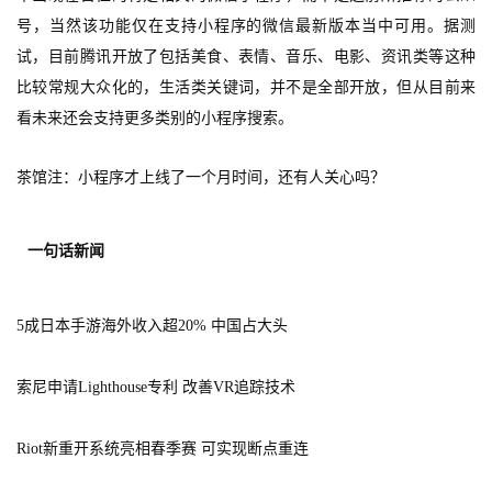
游
号，当然该功能仅在支持小程序的微信最新版本当中可用。据测
茶
试，目前腾讯开放了包括美食、表情、音乐、电影、资讯类等这种
比较常规大众化的，生活类关键词，并不是全部开放，但从目前来
对
看未来还会支持更多类别的小程序搜索。
接
会
茶馆注：小程序才上线了一个月时间，还有人关心吗？
上
一句话新闻
海
站
5成日本手游海外收入超20% 中国占大头
中
索尼申请Lighthouse专利 改善VR追踪技术
文
(
Riot新重开系统亮相春季赛 可实现断点重连
中
国