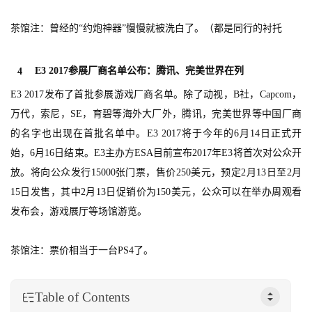
茶馆注：曾经的“约炮神器”慢慢就被洗白了。（都是同行的衬托
E3 2017参展厂商名单公布：腾讯、完美世界在列
4
首
E3 2017发布了首批参展游戏厂商名单。除了动视，B社，Capcom，
页
万代，索尼，SE，育碧等海外大厂外，腾讯，完美世界等中国厂商
的名字也出现在首批名单中。E3 2017将于今年的6月14日正式开
游
始，6月16日结束。E3主办方ESA目前宣布2017年E3将首次对公众开
茶
放。将向公众发行15000张门票，售价250美元，预定2月13日至2月
原
15日发售，其中2月13日促销价为150美元，公众可以在举办周观看
创
发布会，游戏展厅等场馆游览。
游
茶馆注：票价相当于一台PS4了。
戏
业
界
Table of Contents