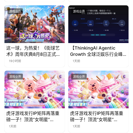
游戏业界
游戏业界
这一球，为热爱！《街球艺
【ThinkingAI Agentic
术》周年庆典8月8日正式上
Growth 全球泛娱乐行业峰
线，多重福利与全新内容同
会】Agent 时代，人到底负
19小时前
1天前
步开启
责什么
游戏业界
游戏业界
虎牙游戏发行IP矩阵再落重
虎牙游戏发行IP矩阵再落重
磅一子！顶流“女明星”
磅一子！顶流“女明星”
ZANMANG LOOPY 正版3D
ZANMANG LOOPY 正版3D
1天前
1天前
消除手游《消消奇遇》惊喜
消除手游《消消奇遇》惊喜