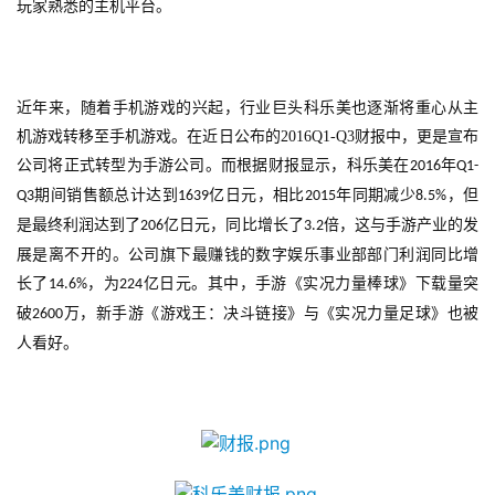
玩家熟悉的主机平台。
机
游
戏
近年来，随着手机游戏的兴起，行业巨头科乐美也逐渐将重心从主
单
机游戏转移至手机游戏。在近日公布的
2016Q1-Q3
财报中，更是宣布
机
公司将正式转型为手游公司。而根据财报显示，科乐美在
年
2016
Q1-
游
期间销售额总计达到
亿日元，相比
年同期减少
，但
Q3
1639
2015
8.5%
戏
是最终利润达到了
亿日元，同比增长了
倍，这与手游产业的发
206
3.2
展是离不开的。公司旗下最赚钱的数字娱乐事业部部门利润同比增
休
长了
，为
亿日元。其中，手游《实况力量棒球》下载量突
14.6%
224
闲
破
万，新手游《游戏王：决斗链接》与《实况力量足球》也被
2600
游
人看好。
戏
2
0
2