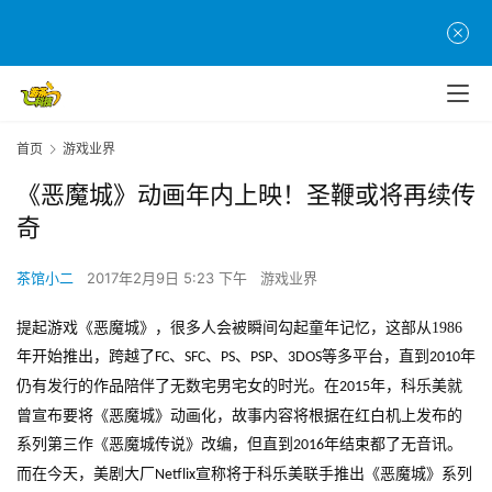
首页
游戏业界
《恶魔城》动画年内上映！圣鞭或将再续传
奇
茶馆小二
2017年2月9日 5:23 下午
游戏业界
提起游戏《恶魔城》，很多人会被瞬间勾起童年记忆，这部从
1986
年开始推出，跨越了
、
、
、
、
等多平台，直到
年
FC
SFC
PS
PSP
3DOS
2010
仍有发行的作品陪伴了无数宅男宅女的时光。在
年，科乐美就
2015
曾宣布要将《恶魔城》动画化，故事内容将根据在红白机上发布的
系列第三作《恶魔城传说》改编，但直到
年结束都了无音讯。
2016
而在今天，美剧大厂
宣称将于科乐美联手推出《恶魔城》系列
Netflix