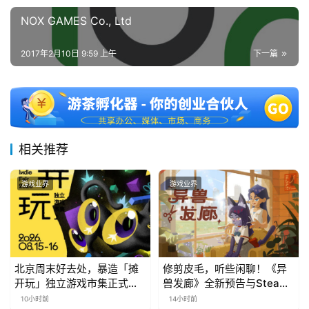
NOX GAMES Co., Ltd
2017年2月10日 9:59 上午
下一篇
相关推荐
游戏业界
游戏业界
北京周末好去处，暴造「摊
修剪皮毛，听些闲聊！《异
开玩」独立游戏市集正式开
兽发廊》全新预告与Steam
票！
免费试玩公开
10小时前
14小时前