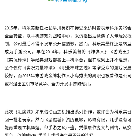
5
第
十
三
2015
年，科乐美新任社长早川英树在接受采访时曾表示科乐美将会
届
全面转型，以手机游戏为战略中心，采访播出后遭遇了大量玩家抵
金
制，公司最后不得不发布公开信道歉。然而，科乐美最终还是转型
茶
奖
成为手游公司。早在
年，科乐美曾将《炸弹人》《游戏王》
2014
《实况棒球》等经典游戏都搬上手机平台，但在成果上并不理想，
至今仅有《实况力量棒球》《职业棒球之魂》等窄受众的游戏发展
较好，而
年末游戏金牌制作人小岛秀夫的离职也被看作是公司
2015
7
或将退出主机市场竞争、全力开发手游的预兆。
月
3
此次《恶魔城》如果借动画之机推出系列新作，或许会为科乐美召
0
回一批老玩家。然而《恶魔城》资历虽够，影响有限，几乎没有可
日
能再重现主机辉煌。但手游之风正盛，凭借原作庞大的剧情，转换
游
平台，改编成
RPG
手游上线或许会是不错的选择。