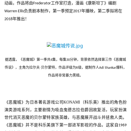
动画，作品将由
工作室打造，漫画《康斯坦丁》编剧
Frederator
负责剧本制作，第一季预定
年播映，第二季拟将在
Warren Ellis
2017
年推出！
2018
据透露，《恶魔城》第一季共4集，每集
分钟，背景依然选择第三作《恶魔城
30
传说》，主角为拉尔夫·贝尔蒙特，作品评级为
级，据制作人
爆料，
R
Adi Shankar
作品将非常暴力黑暗。
《恶魔城》为日本著名游戏公司
KONAMI
（科乐美）推出的角色扮
演类游戏系列，主要剧情为吸血鬼德古拉伯爵因故复活，玩家扮演
世代消灭恶魔的贝尔蒙特家族英雄，与恶魔展开战斗并拯救人类。
《恶魔城》并不是科乐美旗下第一部进军影视的作品，这家自
1969