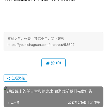
茶
对
接
会
原创文章，作者：茶馆小二，禁止转载：
上
https://youxichaguan.com/archives/53597
海
站
赞
(0)
中
生成海报
文
(
超级碗上的任天堂和范冰冰 做游戏前我们先做广告
中
国
上一篇
2017年2月9日 4:31 下午
)