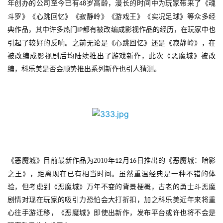
年创办的公司至今已有
岁高龄，漫长的时间中为玩家带来了《魂
48
斗罗》《心跳回忆》《寂静岭》《游戏王》《实况足球》等众多经
典作品，其中许多热门
都有被改编成影视作品的经历，在玩家中也
IP
引起了较好的反响。之前无论是《心跳回忆》还是《寂静岭》，在
首
被改编成影视剧后均陆续推出了游戏新作，此次《恶魔城》被改
页
编，科乐美是否会顺势推出系列新作也引人猜测。
游
茶
原
创
游
《恶魔城》目前最新作品为
2010
年
月
日推出的《恶魔城：暗影
12
16
戏
之王》，距离现在已有相当时间。虽然重温经典是一种不错的体
业
验，但考虑到《恶魔城》万年不变的背景梗概，古老的勇士斗恶魔
界
剧情对现在玩家的吸引力恐怕会大打折扣，加之科乐美近年来将重
心往手游迁移，《恶魔城》即使出新作，发布平台或许也将不会是
手