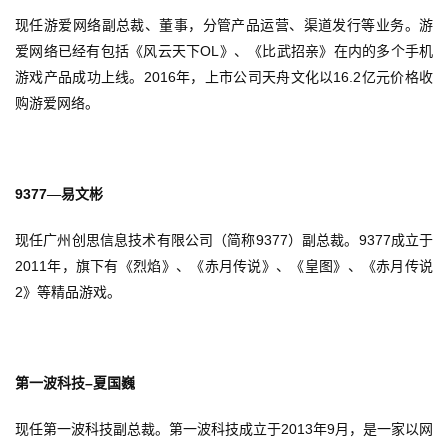
7
现任游爱网络副总裁、董事，分管产品运营、渠道发行等业务。游
OL
爱网络已经有包括《风云天下
》、《比武招亲》在内的多个手机
月
2016
16.2
游戏产品成功上线。
年，上市公司天舟文化以
亿元价格收
3
购游爱网络。
0
日
9377
—易文彬
游
茶
9377
9377
现任广州创思信息技术有限公司（简称
）副总裁。
成立于
2011
年，旗下有《烈焰》、《赤月传说》、《皇图》、《赤月传说
对
2
》等精品游戏。
接
会
上
–
第一波科技
夏国巍
海
2013
9
现任第一波科技副总裁。第一波科技成立于
年
月，是一家以网