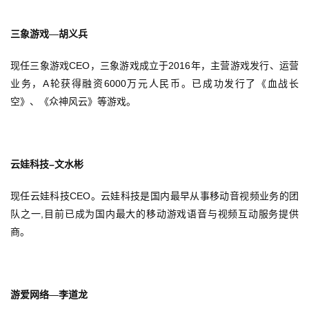
休
闲
三象游戏—胡义兵
游
戏
CEO
2016
现任三象游戏
，三象游戏成立于
年，主营游戏发行、运营
A
6000
业务，
轮获得融资
万元人民币。已成功发行了《血战长
2
空》、《众神风云》等游戏。
0
2
5
第
–
云娃科技
文水彬
十
三
CEO
现任云娃科技
。云娃科技是国内最早从事移动音视频业务的团
届
,
队之一
目前已成为国内最大的移动游戏语音与视频互动服务提供
金
商。
茶
奖
游爱网络—李道龙