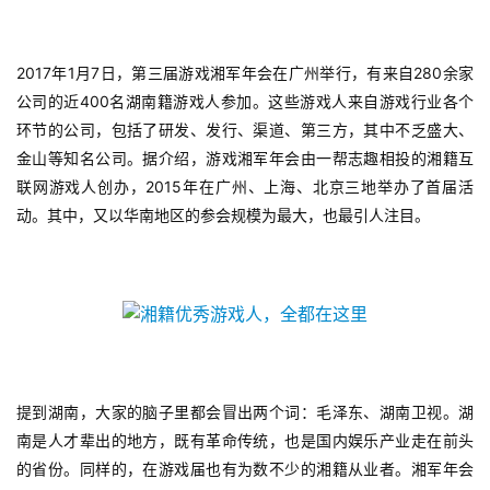
2017
1
7
280
年
月
日，第三届游戏湘军年会在广州举行，有来自
余家
400
公司的近
名湖南籍游戏人参加。这些游戏人来自游戏行业各个
环节的公司，包括了研发、发行、渠道、第三方，其中不乏盛大、
金山等知名公司。据介绍，游戏湘军年会由一帮志趣相投的湘籍互
2015
联网游戏人创办，
年在广州、上海、北京三地举办了首届活
动。其中，又以华南地区的参会规模为最大，也最引人注目。
提到湖南，大家的脑子里都会冒出两个词：毛泽东、湖南卫视。湖
南是人才辈出的地方，既有革命传统，也是国内娱乐产业走在前头
的省份。同样的，在游戏届也有为数不少的湘籍从业者。湘军年会