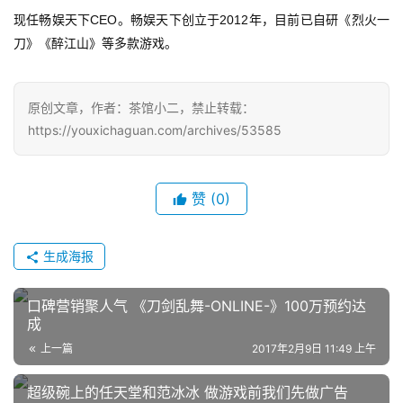
CEO
2012
现任畅娱天下
。畅娱天下创立于
年，目前已自研《烈火一
刀》《醉江山》等多款游戏。
原创文章，作者：茶馆小二，禁止转载：
https://youxichaguan.com/archives/53585
赞
(0)
生成海报
口碑营销聚人气 《刀剑乱舞-ONLINE-》100万预约达
成
上一篇
2017年2月9日 11:49 上午
超级碗上的任天堂和范冰冰 做游戏前我们先做广告