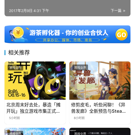
2017年2月9日 4:31 下午
下一篇
相关推荐
游戏业界
游戏业界
北京周末好去处，暴造「摊
修剪皮毛，听些闲聊！《异
开玩」独立游戏市集正式开
兽发廊》全新预告与Steam
票！
免费试玩公开
5小时前
8小时前
游戏业界
游戏业界