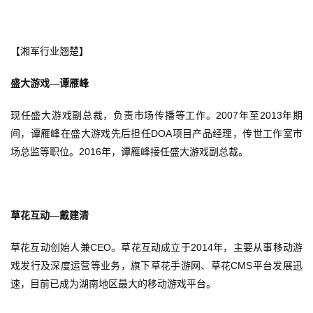
创
游
【湘军行业翘楚】
戏
盛大游戏—谭雁峰
业
界
2007
2013
现任盛大游戏副总裁，负责市场传播等工作。
年至
年期
DOA
间，谭雁峰在盛大游戏先后担任
项目产品经理，传世工作室市
手
2016
场总监等职位。
年，谭雁峰接任盛大游戏副总裁。
机
游
戏
草花互动—戴建清
单
机
CEO
2014
草花互动创始人兼
。草花互动成立于
年，主要从事移动游
游
CMS
戏发行及深度运营等业务，旗下草花手游网、草花
平台发展迅
戏
速，目前已成为湖南地区最大的移动游戏平台。