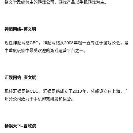
站
络文学改编为主的游戏公司，游戏产品以手机游戏为主。
中
–
神起网络
蒋文明
文
(
CEO
2008
现任神起网络
。神起网络从
年起一直专注于游戏公会，是
中
中重度玩家中最受欢迎的游戏运营平台之一。
国
)
–
汇娱网络
唐文斌
CEO
2013
现任汇娱网络
。汇娱网络成立于
年，总部设立在上海，广
州分公司致力于手机游戏研发和运营。
–
畅娱天下
曹屹滨