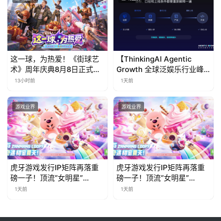
这一球，为热爱！《街球艺
【ThinkingAI Agentic
术》周年庆典8月8日正式上
Growth 全球泛娱乐行业峰
线，多重福利与全新内容同
会】Agent 时代，人到底负
13小时前
1天前
步开启
责什么
游戏业界
游戏业界
虎牙游戏发行IP矩阵再落重
虎牙游戏发行IP矩阵再落重
磅一子！顶流“女明星”
磅一子！顶流“女明星”
ZANMANG LOOPY 正版3D
ZANMANG LOOPY 正版3D
1天前
1天前
消除手游《消消奇遇》惊喜
消除手游《消消奇遇》惊喜
曝光
曝光