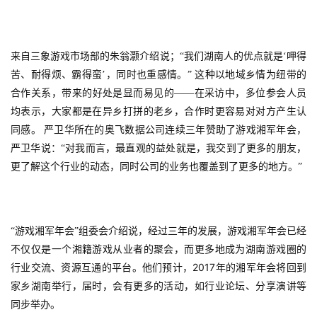
来自三象游戏市场部的朱翁灏介绍说；“我们湖南人的优点就是‘呷得
苦、耐得烦、霸得蛮’，同时也重感情。”
这种以地域乡情为纽带的
合作关系，带来的好处是显而易见的——在采访中，多位参会人员
均表示，大家都是在异乡打拼的老乡，合作时更容易对对方产生认
同感。
严卫华所在的奥飞数据公司连续三年赞助了游戏湘军年会，
严卫华说：“对我而言，最直观的益处就是，我交到了更多的朋友，
更了解这个行业的动态，同时公司的业务也覆盖到了更多的地方。”
首
“游戏湘军年会”组委会介绍说，经过三年的发展，游戏湘军年会已经
页
不仅仅是一个湘籍游戏从业者的聚会，而更多地成为湖南游戏圈的
2017
行业交流、资源互通的平台。他们预计，
年的湘军年会将回到
游
家乡湖南举行，届时，会有更多的活动，如行业论坛、分享演讲等
茶
同步举办。
原