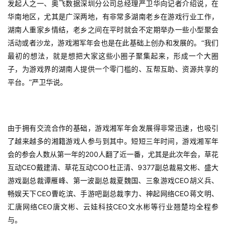
发起人之一、奥飞数据深圳分公司总经理严卫华向记者介绍说，在
华南地区，尤其是广深两地，有非常多湖南老乡在游戏行业工作，
湖南人重家乡情结，老乡之间在平时就会不定期举办一些小型聚会
活动或者沙龙，游戏湘军年会也是在此基础上创办和发展的。“我们
最初的想法，就是想把大家这些小圈子聚集起来，形成一个大圈
子，为游戏界的湖南人提供一个零门槛的、互帮互助、资源共享的
平台。”严卫华说。
由于拥有交流合作的基础，游戏湘军年会发展得非常迅速，也吸引
了越来越多的湘籍游戏人参与到其中。短短三年时间，游戏湘军年
200
会的参会人数从第一年的
人翻了近一番，尤其是此次年会，草花
CEO
COO
9377
互动
戴建清、草花互动
杜正清、
副总裁易文彬、盛大
CEO
游戏副总裁谭雁峰、第一波副总裁夏魏国、三象游戏
胡义兵、
CEO
CEO
畅娱天下
曹屹滨、手游吧副总裁李力、神起网络
蒋文明、
CEO
CEO
汇唐网络
唐文彬、云娃科技
文水彬等行业翘楚均全程参
与。