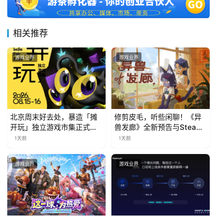
中
文
相关推荐
(
中
游戏业界
游戏业界
国
)
北京周末好去处，暴造「摊
修剪皮毛，听些闲聊！《异
开玩」独立游戏市集正式开
兽发廊》全新预告与Steam
票！
免费试玩公开
1天前
1天前
游戏业界
游戏业界