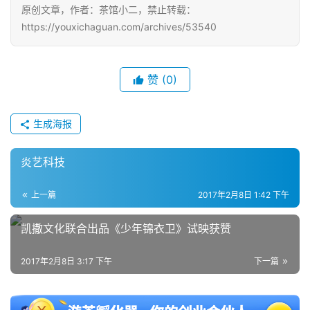
月
原创文章，作者：茶馆小二，禁止转载：
3
https://youxichaguan.com/archives/53540
0
日
赞
(0)
游
生成海报
茶
对
炎艺科技
接
上一篇
2017年2月8日 1:42 下午
会
上
凯撒文化联合出品《少年锦衣卫》试映获赞
海
2017年2月8日 3:17 下午
下一篇
站