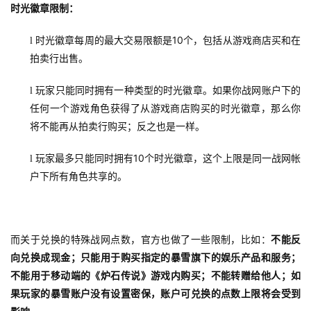
时光徽章限制：
游
戏
10
l
时光徽章每周的最大交易限额是
个，包括从游戏商店买和在
业
拍卖行出售。
界
l
玩家只能同时拥有一种类型的时光徽章。如果你战网账户下的
手
任何一个游戏角色获得了从游戏商店购买的时光徽章，那么你
机
将不能再从拍卖行购买；反之也是一样。
游
戏
10
l
玩家最多只能同时拥有
个时光徽章，这个上限是同一战网帐
户下所有角色共享的。
单
机
游
戏
而关于兑换的特殊战网点数，官方也做了一些限制，比如：
不能反
向兑换成现金；只能用于购买指定的暴雪旗下的娱乐产品和服务；
不能用于移动端的《炉石传说》游戏内购买；不能转赠给他人；如
休
果玩家的暴雪账户没有设置密保，账户可兑换的点数上限将会受到
闲