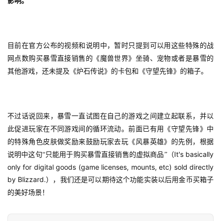
游
影响。
戏
2
目前在官方公布的视频和说明中，暂时只提到可以用这些特殊的战
0
网点数购买暴雪直接销售的《魔兽世界》坐骑、宠物或者是暴雪的
2
其他游戏，还未提及《炉石传说》的卡包和《守望先锋》的箱子。
5
第
十
三
不过话说回来，暴雪一直试图在自己的游戏之间建立起联系，并以
届
此促进玩家在不同游戏间的循环流动。前面已有用《守望先锋》中
金
的特殊角色皮肤做奖励来鼓励玩家去玩《风暴英雄》的先例，根据
茶
It's basically 
说明中这句“只能用于购买暴雪直接销售的虚拟商品”（
奖
only for digital goods (game licenses, mounts, etc) sold directly 
by Blizzard.
），我们还是可以期待这个功能实装以后用金币买箱子
的美好场景！
7