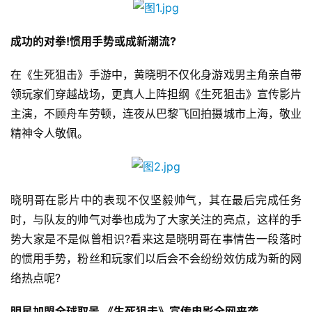
成功的对拳!惯用手势或成新潮流?
在《生死狙击》手游中，黄晓明不仅化身游戏男主角亲自带
领玩家们穿越战场，更真人上阵担纲《生死狙击》宣传影片
首
主演，不顾舟车劳顿，连夜从巴黎飞回拍摄城市上海，敬业
页
精神令人敬佩。
游
茶
晓明哥在影片中的表现不仅坚毅帅气，其在最后完成任务
原
创
时，与队友的帅气对拳也成为了大家关注的亮点，这样的手
势大家是不是似曾相识?看来这是晓明哥在事情告一段落时
游
的惯用手势，粉丝和玩家们以后会不会纷纷效仿成为新的网
戏
络热点呢?
业
界
明星加盟全球取景 《生死狙击》宣传电影全网来袭