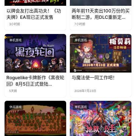
国
以牌会友打出真功夫！《功
两年前11天卖出100万份的买
)
夫牌》EA现已正式发售
断制二游，用DLC重新定义
行业标杆
3小时前
7小时前
单机游戏
单机游戏
Roguelike卡牌新作《黑夜轮
与魔法使一同工作吧！
回》8月5日正式登陆
Steam，首发9折优惠开启
5天前
2026年7月23日
休闲游戏
单机游戏