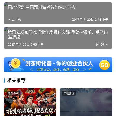
日
国产泛滥 三国题材游戏该如何走下去
游
上一篇
2017年1月20日 2:48 下午
茶
对
腾讯云发布游戏行业年度最佳实践 重磅IP领衔，手游出
海崛起
接
2017年1月20日 2:55 下午
下一篇
会
上
海
站
相关推荐
单机游戏
单机游戏
中
文
(
中