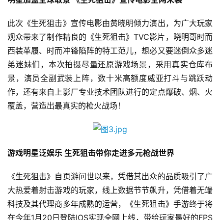
手
此次《生死狙击》宣传电影由黄晓明倾力演出，为广大玩家
机
观众带来了制作精良的《生死狙击》TVC影片，晓明哥时而
游
西装革履、时而冲锋陷阵的特工范儿，想必又要迷倒众多迷
戏
弟迷妹们，本次拍摄尽量还原游戏场景，采用真实仓库布
景，演员全副武装上阵，数十米高额度威亚打斗与跳跃动
单
作，还有来自上影厂专业技术团队进行的定点爆破、烟、火
机
覆盖，营造出最真实的枪火战场！
游
戏
休
游戏明星泛娱乐 生死狙击带你走进多元枪战世界
闲
游
《生死狙击》自页游问世以来，凭借其出众的品质吸引了广
戏
大热爱着射击游戏的玩家，线上数据节节飙升，凭借着无端
科技及其代理商多年成熟的运营，《生死狙击》手游终于将
2
在今年1月20日登陆IOS实现全网上线，带给玩家最好的FPS