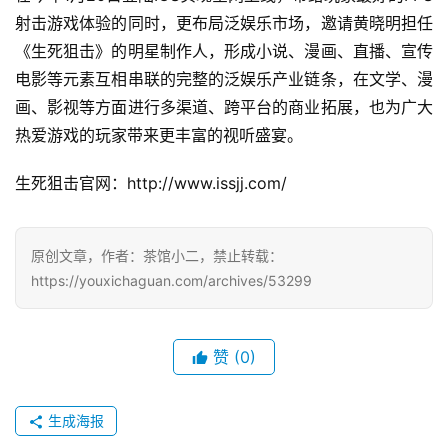
0
射击游戏体验的同时，更布局泛娱乐市场，邀请黄晓明担任
2
5
《生死狙击》的明星制作人，形成小说、漫画、直播、宣传
第
电影等元素互相串联的完整的泛娱乐产业链条，在文学、漫
十
画、影视等方面进行多渠道、跨平台的商业拓展，也为广大
三
热爱游戏的玩家带来更丰富的视听盛宴。
届
金
生死狙击官网：http://www.issjj.com/
茶
奖
原创文章，作者：茶馆小二，禁止转载：
https://youxichaguan.com/archives/53299
7
月
赞
(0)
3
0
生成海报