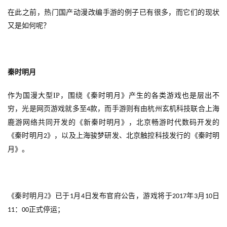
在此之前，热门国产动漫改编手游的例子已有很多，而它们的现状
又是如何呢？
秦时明月
作为国漫大型
IP
，围绕《秦时明月》产生的各类游戏也是层出不
穷，光是网页游戏就多至
款，而手游则有由杭州玄机科技联合上海
4
鹿游网络共同开发的《新秦时明月》，北京畅游时代数码开发的
《秦时明月
》，以及上海骏梦研发、北京
触控科技发行的
《秦时明
2
月》。
《秦时明月
2
》已于
月
日发布官府公告，游戏将于
年
月
日
1
4
2017
3
10
：
正式停运；
11
00