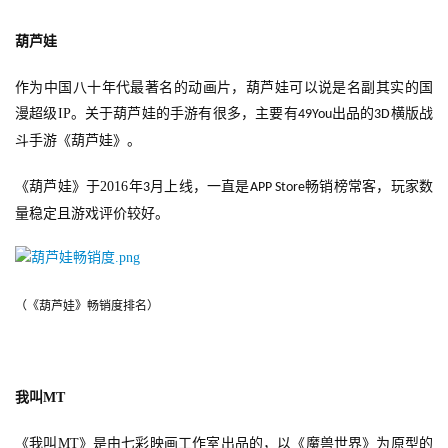
0
葫芦娃
2
5
作为中国八十年代最著名的动画片，葫芦娃可以说是名副其实的国
第
漫超级
IP
。关于葫芦娃的手游有很多，主要有
出品的
横版战
49You
3D
十
斗手游《葫芦娃》。
三
届
《葫芦娃》于
2016
年
月上线，一直是
畅销榜常客，玩家数
3
APP Store
金
茶
量稳定且游戏评价较好。
奖
（《葫芦娃》畅销度排名）
7
月
我叫
MT
3
0
《我叫
MT
》是由七彩映画工作室出品的，以《魔兽世界》为原型的