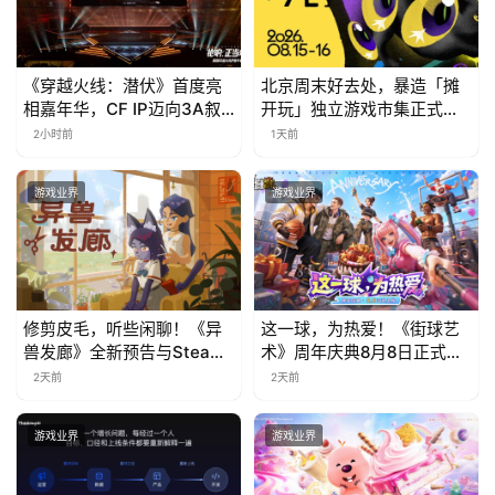
《穿越火线：潜伏》首度亮
北京周末好去处，暴造「摊
相嘉年华，CF IP迈向3A叙
开玩」独立游戏市集正式开
事新高度
票！
2小时前
1天前
游戏业界
游戏业界
修剪皮毛，听些闲聊！《异
这一球，为热爱！《街球艺
兽发廊》全新预告与Steam
术》周年庆典8月8日正式上
免费试玩公开
线，多重福利与全新内容同
2天前
2天前
步开启
游戏业界
游戏业界