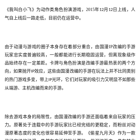
中
《我叫白小飞》为动作类角色扮演游戏，
2015
年
月
日上线，人
12
12
国
气自上线后一路走低，目前仍在运营中。
)
由于动漫与游戏的圈子本身存在着部分重合，由国漫
IP
改编的手游
玩家忠实度普遍较高，一般都能进行长期稳固运营，但离现象级作
品始终存在一定差距。卡牌与角色扮演是改编手游最热衷的两个方
向，如果抛开
效应，这些由国漫改编的手游在玩法上并不比同类别
IP
的热门游戏多变，带上
光环，它们对玩家的吸引力又明显不如那些
IP
从端游、主机改编而来的手游。
除去游戏本身的局限性，由国漫改编的手游还面临着来自玩家的压
力。原著处于连载中的手游玩家比已经完结的更稳定，而粉丝对动
漫原著态度的变化也很容易延伸至手游。《偷星九月天》作为一款