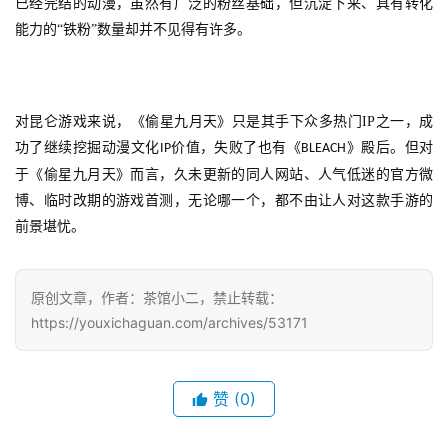
已经完结的动漫，虽然有广泛的粉丝基础，但沉淀下来、具有转化
能力的
“铁粉”数量却并不见得有许多。
对昆仑游戏来说，《偷星九月天》只是其手下众多热门
IP
之一，成
功了继续挖掘动漫文化
价值，失败了也有《
》殿后。但对
IP
BLEACH
于《偷星九月天》而言，久未更新的同人网站、人气低迷的官方微
博、临时改期的游戏首测，无论哪一个，都不由让人对这款手游的
前景堪忧。
原创文章，作者：茶馆小二，禁止转载：
https://youxichaguan.com/archives/53171
赞
(0)