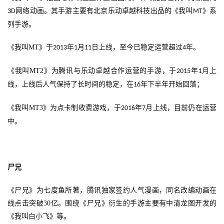
网络动画。其手游主要有北京乐动卓越科技出品的《我叫
》系
3D
MT
日
列手游。
游
《我叫
MT
》于
年
月
日上线，至今已稳定运营超过
年。
2013
1
11
4
茶
对
《我叫
MT2
》为腾讯与乐动卓越合作运营的手游，于
年
月上
2015
1
线，上线后人气保持了长时间的稳定，在
年下半年开始回落；
接
16
会
《我叫
MT3
》为点卡制收费游戏，于
年
月上线，目前仍在运营
2016
7
上
中。
海
站
尸兄
《尸兄》为七度鱼所著，腾讯独家签约人气漫画，同名改编动画在
中
线点击突破
30
亿。围绕《尸兄》衍生的手游主要有中清龙图开发的
文
《我叫白小飞》等。
(