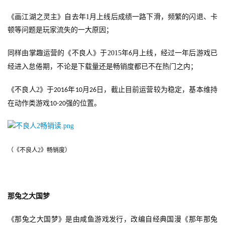
《画江湖之灵主》自去年
1
月上线后成绩一路下滑，频繁的闪退、卡
顿等问题是玩家流失的一大原因；
同样由掌趣运营的《不良人》于
2015
年
月上线，经过一年后游戏已
6
经进入怠倦期，不论是下载量还是畅销度都已不在热门之内；
《不良人
2
》于
年
月
日，截止目前运营较为稳定，基本维持
首
2016
10
26
页
在动作类游戏
强的位置。
10-20
游
茶
（《不良人2》畅销度） 
原
创
游
那兔之大国梦
戏
业
《那兔之大国梦》是由咸鱼游戏发行，改编自经典国漫《那年那兔