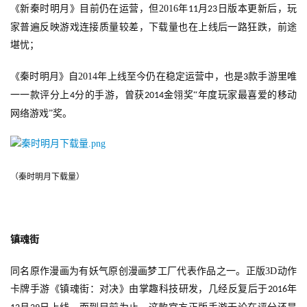
《新秦时明月》目前仍在运营，但
2016
年
月
日版本更新后，玩
11
23
家普遍反映游戏连接质量较差，下载量也在上线后一路狂跌，前途
堪忧；
《秦时明月》自
2014
年上线至今仍在稳定运营中，也是
款手游里唯
3
一一款评分上
分的手游，曾获
金翎奖“年度玩家最喜爱的移动
4
2014
网络游戏”奖。
（秦时明月下载量）
镇魂街
同名原作漫画为有妖气原创漫画梦工厂代表作品之一。正版
3D
动作
卡牌手游《镇魂街：对决》由掌趣科技研发，几经反复后于
年
2016