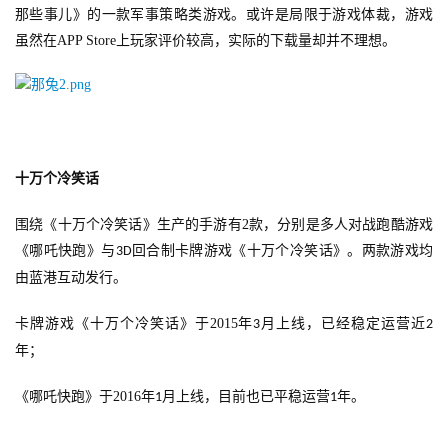
界
那些事儿》的一款军事策略类游戏。或许是局限于游戏体裁，游戏
虽然在
APP Store
上玩家评价较高，实际的下载量却并不理想。
手
机
游
戏
十万个冷笑话
单
机
围绕《十万个冷笑话》生产的手游有
2
款，分别是多人对战跑酷游戏
游
《哪吒快跑》与
回合制卡牌游戏《十万个冷笑话》。两款游戏均
3D
戏
由蓝港互动发行。
休
卡牌游戏《十万个冷笑话》于
2015
年
月上线，已经稳定运营近
3
2
闲
年；
游
戏
《哪吒快跑》于
2016
年
月上线，目前也已平稳运营
年。
1
1
2