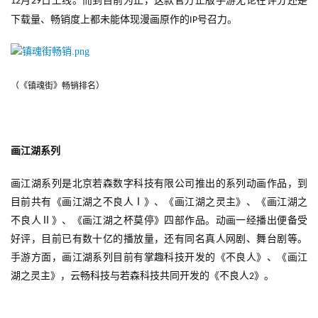
月
日上线。而到目前为止，这款官方正版手游无论在评分还是
12
29
下载量、畅销度上都未能体现漫画原作的
号召力。
IP
（《镇魂街》畅销排名） 
画江湖系列
画江湖系列是北京若森数字科技有限公司推出的系列动画作品，到
目前共有《画江湖之不良人
Ⅰ》、《画江湖之灵主》、《画江湖之
不良人Ⅱ》、《画江湖之杯莫停》四部作品。动画一经播出便备受
好评，目前已有数十亿的播放量，还有同名真人网剧、舞台剧等。
手游方面，画江湖系列目前有掌趣科技开发的《不良人》、《画江
湖之灵主》，云畅科技与若森科技共同开发的《不良人
》。
2