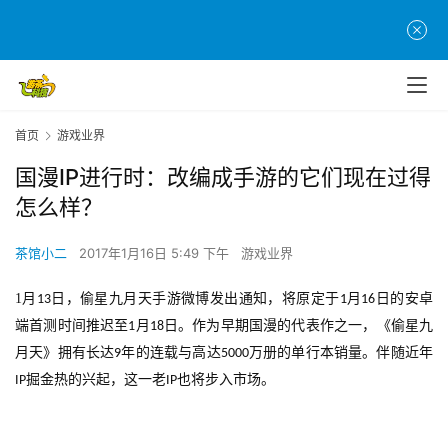
首页
游戏业界
国漫IP进行时：改编成手游的它们现在过得
怎么样？
茶馆小二
2017年1月16日 5:49 下午
游戏业界
1
月
日，偷星九月天手游微博发出通知，将原定于
月
日的安卓
13
1
16
端首测时间推迟至
月
日。作为早期国漫的代表作之一，《偷星九
1
18
月天》拥有长达
年的连载与高达
万册的单行本销量。伴随近年
9
5000
掘金热的兴起，这一老
也将步入市场。
IP
IP