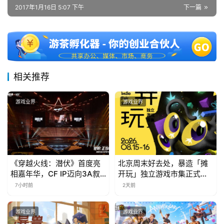
2017年1月16日 5:07 下午
下一篇
中
文
(
中
相关推荐
国
)
游戏业界
游戏业界
《穿越火线：潜伏》首度亮
北京周末好去处，暴造「摊
相嘉年华，CF IP迈向3A叙
开玩」独立游戏市集正式开
事新高度
票！
7小时前
2天前
游戏业界
游戏业界