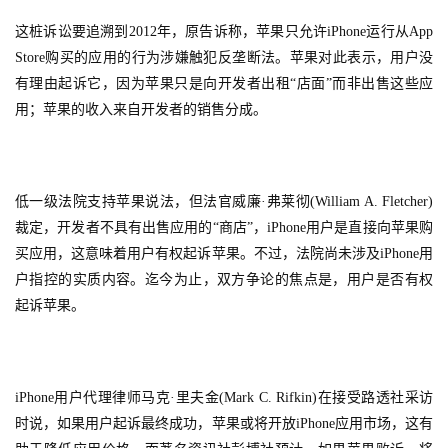
闲
这桩诉讼要追溯到2012年，原告诉称，苹果只允许iPhone运行从App 
游
Store购买的应用的行为涉嫌触犯反垄断法。苹果对此表示，用户没
戏
有理由起诉它，因为苹果只是向开发者出租“店面”而非出售这些应
用；苹果的收入来自开发者的销售分成。
2
0
2
5
低一级法院支持苹果说法，但法官威廉·弗莱彻(William A. Fletcher)
第
裁定，开发者不具有出售应用的“商店”，iPhone用户是直接向苹果购
十
买应用，这意味着用户有权起诉苹果。不过，法院尚未涉及iPhone用
三
户指控的实质内容。迄今为止，双方争论的焦点是，用户是否有权
届
起诉苹果。
金
茶
奖
iPhone用户代理律师马克·里夫金(Mark C. Rifkin)在接受路透社采访
时说，如果用户起诉最终成功，苹果或将开放iPhone应用市场，这有