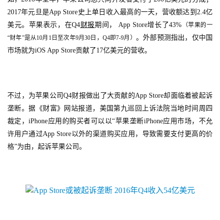
创
2017年元旦是App Store史上单日收入最高的一天，营收额达到2.4亿
美元。苹果表示，在Q4
财报
期间， App Store增长了43%
（
苹果的一
游
。外部预测指出，仅中国
“财年”是从10月1日至次年9月30日，Q4即7-9月）
戏
市场就为iOS App Store贡献了17亿美元的营收。
业
界
手
不过，为苹果公司Q4财报做出了大贡献的App Store却面临着被起诉
机
垄断。据《财富》网站报道，美国第九巡回上诉法院当地时间周四
游
裁定，iPhone应用的购买者可以以“苹果垄断iPhone应用市场，不允
戏
许用户通过App Store以外的渠道购买应用，导致需要支付更高的价
格”为由，起诉苹果公司。
单
机
游
戏
休