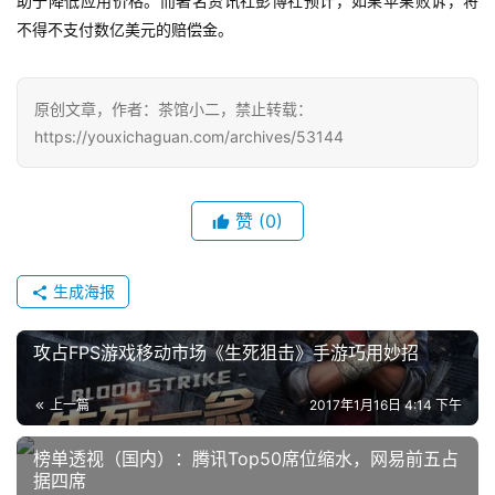
助于降低应用价格。而著名资讯社彭博社预计，如果苹果败诉，将
7
不得不支付数亿美元的赔偿金。
月
3
原创文章，作者：茶馆小二，禁止转载：
0
https://youxichaguan.com/archives/53144
日
游
赞
(0)
茶
对
生成海报
接
攻占FPS游戏移动市场《生死狙击》手游巧用妙招
会
上
上一篇
2017年1月16日 4:14 下午
海
榜单透视（国内）：腾讯Top50席位缩水，网易前五占
据四席
站