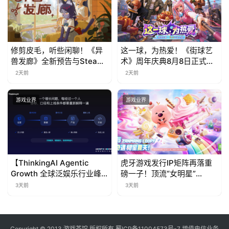
修剪皮毛，听些闲聊！《异
这一球，为热爱！《街球艺
兽发廊》全新预告与Steam
术》周年庆典8月8日正式上
免费试玩公开
线，多重福利与全新内容同
2天前
2天前
步开启
游戏业界
游戏业界
【ThinkingAI Agentic
虎牙游戏发行IP矩阵再落重
Growth 全球泛娱乐行业峰
磅一子！顶流“女明星”
会】Agent 时代，人到底负
ZANMANG LOOPY 正版3D
3天前
3天前
责什么
消除手游《消消奇遇》惊喜
曝光
Copyright © 2013 游戏茶馆 版权所有
蜀ICP备11004573号-7
增值电信业务