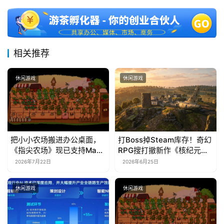
相关推荐
休闲游戏
休闲游戏
把小小农场搬进办公桌面，
打Boss掉Steam库存！奇幻
《指尖农场》现已支持Mac
RPG搜打撤新作《核纪元》
系统！
正式上线Steam：武器属性
2026年7月22日
2026年6月25日
全靠手造，暴死全掉光！
休闲游戏
休闲游戏