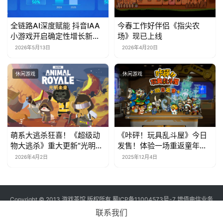
全链路AI深度赋能 抖音IAA
今春工作好伴侣《指尖农
小游戏开启确定性增长新周
场》现已上线
期
2026年5月13日
2026年4月20日
休闲游戏
休闲游戏
萌系大逃杀狂喜！《超级动
《咔砰！玩具乱斗屋》今日
物大逃杀》重大更新“光明未
发售！体验一场重返童年的
来”上线，隔墙杀神器来袭
魔法！
2026年4月2日
2025年12月4日
Copyright © 2013 游戏茶馆 版权所有
蜀ICP备11004573号-7
增值电信业务
经营许可证 川B2-20170060号
联系我们