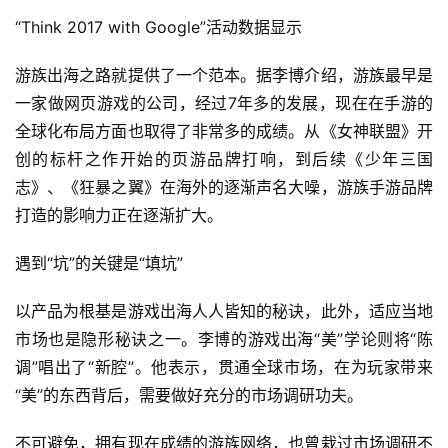
“Think 2017 with Google”活动数据显示
首
游族出海之路就提供了一个范本。据李博介绍，游族最早是
页
一家做网页游戏的公司，经过7年多的发展，现在在手游的
全球化布局方面也取得了非常多的成绩。从《女神联盟》开
游
创的标杆之作开始的页游品牌打响，到后续《少年三国
茶
原
志》、《狂暴之翼》在海外的逐渐声名大噪，游族手游品牌
创
打造的影响力正在逐渐扩大。
遇到“坑”的关键是“填坑”
游
戏
以产品为根基是游戏出海人人皆知的秘诀，此外，适应当地
业
界
市场也是隐形秘诀之一。李博的游戏出海“美”学论则将“陈
调”唱出了“新腔”。他表示，贯通全球市场，在为玩家带来
手
“美”的东西背后，需要做好充分的市场调研功夫。
机
游
不可避免，拥有现在成绩的游族网络，也曾栽过市场调研不