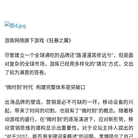
三
届
金
茶
奖
游族网络旗下游戏《狂暴之翼》
尽管建立一个全球通吃的品牌还“路漫漫其修远兮”，但是面
对复杂的全球市场，游族已经用多样化的“填坑”方式，交出
7
了较为满意的答卷。
月
3
“微时刻”时代  构建完整体系是突破口
0
出海品牌的塑造，营销是必不可缺的一环。移动设备的兴
日
起，带来了时间的切割，也就有了“微时刻”的概念。随着移
动游戏的盛行，在“微时刻”的逐渐演进下，应对新形势，移
游
动营销思维的建构显示出重要性。对于论坛主持人提出的
茶
“对于2017，能否用关键词来概述”的问题，李博提出了自己