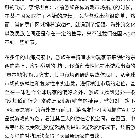
戏
够的“坑”。李博坦言：之前游族在做游戏市场拓展的时候，
在某些国家取得了不错的成绩，以为游戏出海很简单，然
单
而，当向更广区域推荐游戏时，就遇到了瓶颈。海外的文化
机
以及民族之间还是存在一定的差异，只不过我们在国内get
游
不到一些细节。
戏
在多年的出海摸索中，游族在秉持追求为玩家带来“美”的东
休
西的路上，应对碰到的“坑”，逐渐创造性地提出游戏出海的
闲
“真本地化”解决方案，其中市场调研的实践体现在，从全球
游
市场的多样性和复杂性事实出发，进行精准市场的定位，甚
戏
至在一味迎合全球玩家的偏好之外，游族寻找到另外一条
“反其道而行之”攻破玩家偏好壁垒的捷径。譬如对于旗下
2
0
《狂暴之翼》的海外发行前期，游族发行团队就抓住ARPG
2
品类游戏的特色，看准其巨大的潜在增长空间，在巴西、中
5
东等地区最受欢迎的游戏品类是SLG游戏的情况下，凭借激
第
烈多样的对抗玩法获得了大量新玩家的青睐。
十