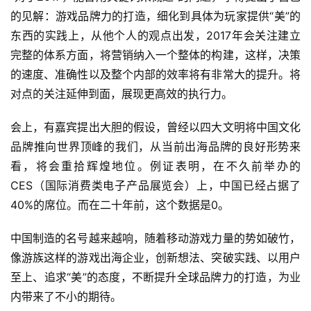
对
的见解：游戏品牌力的打造，细化到具体为玩家提供“美”的
接
东西的实践上，从他个人的观点出发，2017年会关注建立
完整的体系方面，将营销纳入一个整体的构建，这样，决策
会
的速度、准确性以及整个内部的效率将有非常大的提升。将
上
对点的关注延伸到面，展现更高效的执行力。
海
会上，有嘉宾提出大胆的假设，曾经以四大文明将中国文化
站
品牌推向世界顶峰的我们，从当前出海品牌的良好形势来
看，将会重拾辉煌地位。例证表明，在不久前举办的
CES（国际消费类电子产品展览会）上，中国已经占据了
中
40%的席位。而在二十年前，这个数据是0。
文
(
中国制造的名号越来越响，随着移动游戏力量的势如破竹，
中
国
像游族这样的游戏出海企业，创新想法、突破实践、以用户
)
至上、追求“美”的态度，不断提升全球品牌力的打造，为业
内带来了不小的期待。