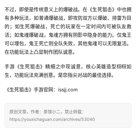
金
茶
不过，即使是传统意义上的爆破战。在《生死狙击》中也拥
奖
有多种玩法，如普通爆破战，即攻防双方以爆破、排雷为目
的；如生死爆破战，死亡的玩家在一定时间内可被队友救
活；如鬼魂爆破战，鬼魂方拥有阴影中隐身的能力。仅鬼王
7
可以埋包，鬼王死亡则全队失败，其他鬼魂可以无限复活。
在功能玩法上凸显制作团队诚意。
月
3
手游《生死狙击》精细之中现诚意，核心英雄造型栩栩如
生，功能玩法充满创意。是您指尖对战的最佳选择。
0
日
《生死狙击》手游官网：issjj.com
游
茶
原创文章，作者：茶馆小二，禁止转载：
https://youxichaguan.com/archives/53040
对
接