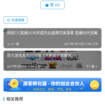
会
赞
(0)
上
生成海报
海
站
网易CC直播2016年度风云盛典完美落幕 直播时代受瞩
上一篇
2017年1月13日 11:53 上午
中
文
昆仑游戏发力2017年 7大新品计划曝光
(
中
2017年1月13日 11:56 上午
下一篇
国
)
相关推荐