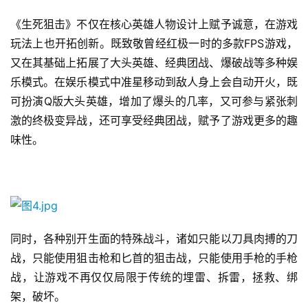
单
机
《生死狙击》不仅在核心英雄人物设计上赋予诚意，在游戏
游
玩法上也开拓创新。既致敬曾经红极一时的多款FPS游戏，
戏
又在其基础上拓展了大头英雄、经典团战、爆破战等多种娱
乐模式。在娱乐模式中准星移动到敌人身上会自动开火，既
休
可扮演Q版大头英雄，增加了爆头的几率，又可参与紧张刺
闲
激的终极变异战，还可享受经典团战，赋予了游戏更多的趣
游
味性。
戏
2
0
2
5
同时，各种别开生面的特殊战斗，诸如只能以刀具肉搏的刀
第
战，只能使用狙击枪和匕首的狙击战，只能使用手枪的手枪
十
三
战，让游戏不再仅仅局限于传统的埋雷、拆雷，拯救、绑
届
架，破坏。