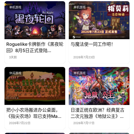
单机游戏
单机游戏
Roguelike卡牌新作《黑夜轮
与魔法使一同工作吧！
回》8月5日正式登陆
Steam，首发9折优惠开启
3天前
2026年7月23日
休闲游戏
单机游戏
把小小农场搬进办公桌面，
日漫正统在欧洲？经典复古
《指尖农场》现已支持Mac
二次元独游《地狱公主》现
系统！
已EA上线
2026年7月22日
2026年7月17日