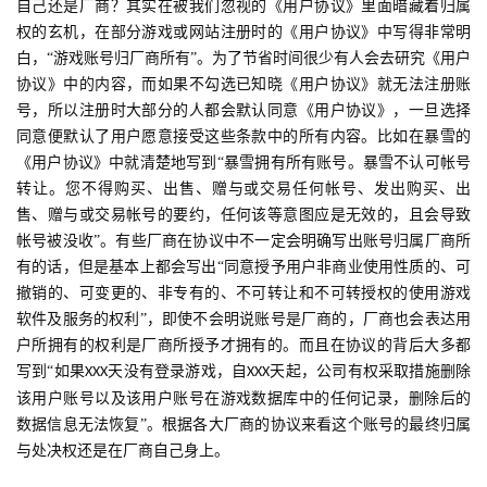
自己还是厂商？其实在被我们忽视的《用户协议》里面暗藏着归属
权的玄机，在部分游戏或网站注册时的《用户协议》中写得非常明
白，“游戏账号归厂商所有”。为了节省时间很少有人会去研究《用户
协议》中的内容，而如果不勾选已知晓《用户协议》就无法注册账
号，所以注册时大部分的人都会默认同意《用户协议》，一旦选择
同意便默认了用户愿意接受这些条款中的所有内容。比如在暴雪的
首
《用户协议》中就清楚地写到“暴雪拥有所有账号。暴雪不认可帐号
页
转让。您不得购买、出售、赠与或交易任何帐号、发出购买、出
售、赠与或交易帐号的要约，任何该等意图应是无效的，且会导致
游
帐号被没收”。有些厂商在协议中不一定会明确写出账号归属厂商所
茶
有的话，但是基本上都会写出“同意授予用户非商业使用性质的、可
原
撤销的、可变更的、非专有的、不可转让和不可转授权的使用游戏
创
软件及服务的权利”，即使不会明说账号是厂商的，厂商也会表达用
户所拥有的权利是厂商所授予才拥有的。而且在协议的背后大多都
游
写到“如果
天没有登录游戏，自
天起，公司有权采取措施删除
XXX
XXX
戏
该用户账号以及该用户账号在游戏数据库中的任何记录，删除后的
业
数据信息无法恢复”。根据各大厂商的协议来看这个账号的最终归属
界
与处决权还是在厂商自己身上。