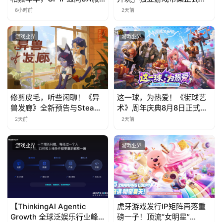
事新高度
票！
6小时前
2天前
游戏业界
游戏业界
修剪皮毛，听些闲聊！《异
这一球，为热爱！《街球艺
兽发廊》全新预告与Steam
术》周年庆典8月8日正式上
免费试玩公开
线，多重福利与全新内容同
2天前
2天前
步开启
游戏业界
游戏业界
【ThinkingAI Agentic
虎牙游戏发行IP矩阵再落重
Growth 全球泛娱乐行业峰
磅一子！顶流“女明星”