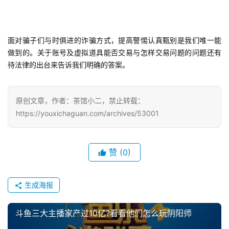
游
茶
面对骗子们与时俱进的诈骗方式，提高警惕认真甄别是我们唯一能
对
做到的。关于账号及虚拟道具能否交易与怎样交易问题的问题还有
接
待法律的出台来告诉我们明确的答案。
会
上
原创文章，作者：茶馆小二，禁止转载：
https://youxichaguan.com/archives/53001
海
站
赞
(0)
中
生成海报
文
(
中
斗鱼三大主播家产过10亿?看看他们怎么玩阴阳师
国