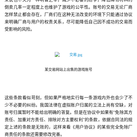
5
倒卖几率一定程度上也维护了游戏的公平性。账号的交易无论厂商
第
怎样禁止都会存在，厂商们在这种无法改变的环境下只能通过协议
十
来明确厂商与用户的权责关系，尽可能降低自己因不成功的交易而
三
受影响的风险。
届
金
茶
奖
某交易网站上出售的游戏账号
7
月
这些条款看似苛刻，但如果严格地实行每一条游戏内外也会少了不
少不必要的纠纷。我国法律在虚拟账户归属的立法上尚有空缺，对
3
账号归属暂时不能给出明确的答复。但是在协议中如果有“免除其方
0
责任、加重对方责任、排除对方主要权利”的条款，依据合同法的规
定上述的条款是无效的，这样来看《用户协议》的某些完全免除厂
日
商责任的条款还需要修改完善。