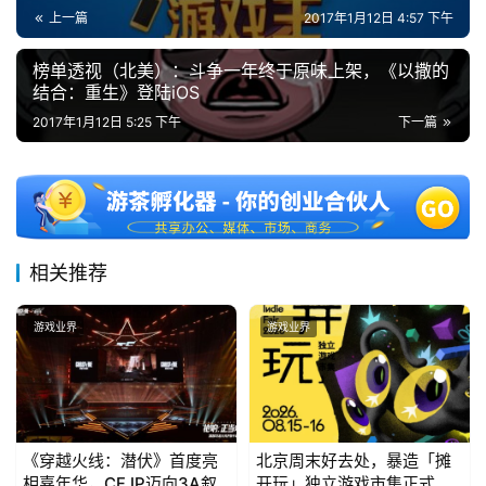
)
上一篇
2017年1月12日 4:57 下午
榜单透视（北美）：斗争一年终于原味上架，《以撒的
结合：重生》登陆iOS
2017年1月12日 5:25 下午
下一篇
相关推荐
游戏业界
游戏业界
《穿越火线：潜伏》首度亮
北京周末好去处，暴造「摊
相嘉年华，CF IP迈向3A叙
开玩」独立游戏市集正式开