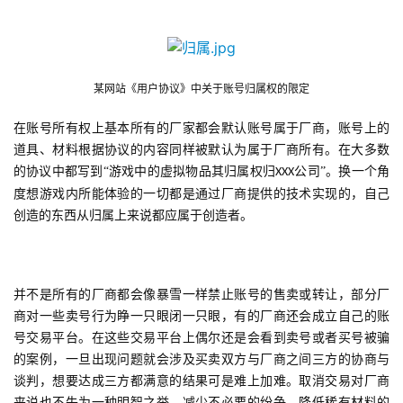
手
机
游
戏
某网站《用户协议》中关于账号归属权的限定
单
在账号所有权上基本所有的厂家都会默认账号属于厂商，账号上的
机
道具、材料根据协议的内容同样被默认为属于厂商所有。在大多数
游
的协议中都写到“游戏中的虚拟物品其归属权归
公司”。换一个角
XXX
戏
度想游戏内所能体验的一切都是通过厂商提供的技术实现的，自己
创造的东西从归属上来说都应属于创造者。
休
闲
游
并不是所有的厂商都会像暴雪一样禁止账号的售卖或转让，部分厂
戏
商对一些卖号行为睁一只眼闭一只眼，有的厂商还会成立自己的账
号交易平台。在这些交易平台上偶尔还是会看到卖号或者买号被骗
2
的案例，一旦出现问题就会涉及买卖双方与厂商之间三方的协商与
0
谈判，想要达成三方都满意的结果可是难上加难。取消交易对厂商
2
来说也不失为一种明智之举，减少不必要的纷争，降低稀有材料的