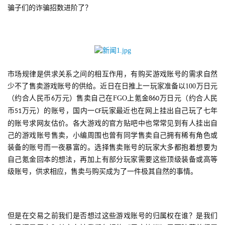
骗子们的诈骗招数进阶了？
市场规律是供求关系之间的相互作用，有购买游戏账号的需求自然
少不了售卖游戏账号的供给。近日在日推上一玩家准备以100万日元
（约合人民币
万元）售卖自己在FGO上氪金
万日元（约合人民
6
860
币
万元）的账号，国内一
玩家最近也在网上挂出自己玩了七年
51
CF
的账号求网友估价。各大游戏的官方贴吧中也常常见到有人挂出自
己的游戏账号售卖，小编周围也曾有同学售卖自己拥有稀有角色或
装备的账号而一夜暴富的。选择售卖账号的玩家大多都抱着想要为
自己氪金回本的想法，再加上有部分玩家需要这些顶级装备或高等
级账号，供求相应，售卖与购买成为了一件极其自然的事情。
但是在交易之前我们是否想过这些游戏账号的归属权在谁？是我们