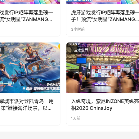
戏发行IP矩阵再落重磅一
虎牙游戏发行IP矩阵再落重磅
流“女明星”ZANMANG
子！顶流“女明星”ZANMANG
PY 正版3D消除手游《消消
LOOPY 正版3D消除手游《消
3小时前
惊喜曝光
奇遇》惊喜曝光
界
游戏业界
耀城市派对登陆青岛：用
入纵奇境，索尼INZONE英纵亮
一策”链接海洋场景，以双
相2026 ChinaJoy
带动夏日文旅
1天前