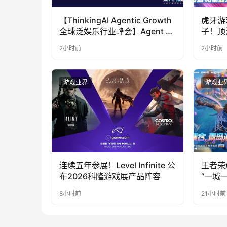
【ThinkingAI Agentic Growth
虎牙游
全球泛娱乐行业峰会】Agent 时
子！顶
代，人到底负责什么
LOO
2小时前
2小时前
奇遇》
游戏业界
游戏业
连续五年参展！Level Infinite 公
王者荣
布2026科隆游戏展产品阵容
“一城
向奔赴
8小时前
21小时前