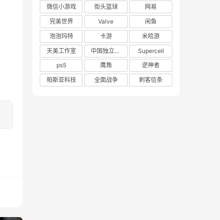
微信小游戏
街头篮球
网易
完美世界
Valve
闲鱼
泡泡玛特
卡游
米哈游
天美工作室
中国独立游戏联盟
Supercell
ps5
鹰角
逆神者
帕斯亚科技
全面战争
刺客信条