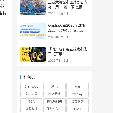
王者荣耀城市派对登陆青
粹的
岛：用“一城一策”链接海
洋场景，以双向奔赴带动
审核
2026年8月5日
夏日文旅
Omdia发布2026全球游
戏云平台报告：腾讯云连
续两年入选“领导者”象限
2026年8月5日
「摊开玩」独立游戏市集
正式开票！
2026年8月5日
标签云
ChinaJoy
腾讯
索尼
影之刃零
独立游戏
weplay
TGA
逃离塔科夫
英雄联盟
掌慧科技
仙剑奇侠传四
Xbox