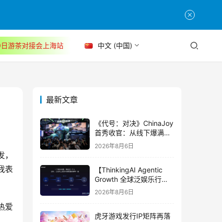
30日游茶对接会上海站
中文 (中国)
最新文章
《代号：对决》ChinaJoy
首秀收官：从线下爆满看
见玩家的真实期待
2026年8月6日
发，
我表
【ThinkingAI Agentic
Growth 全球泛娱乐行业
峰会】Agent 时代，人到
2026年8月6日
底负责什么
热爱
虎牙游戏发行IP矩阵再落