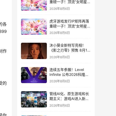
重磅一子！顶流“女明星”
ZANMANG LOOPY 正版
2026年8月6日
3D消除手游《消消奇遇》
惊喜曝光
虎牙游戏发行IP矩阵再落
的各
重磅一子！顶流“女明星”
ZANMANG LOOPY 正版
99
2026年8月6日
3D消除手游《消消奇遇》
惊喜曝光
沐小葵全新特写亮相！
《影之刃零》预售 8月12
制作
日开启
2026年8月6日
连续五年参展！Level
Infinite 公布2026科隆游
戏展产品阵容
2026年8月6日
受的
管线AI化、原生游戏和长
期主义：游戏AI进入新共
识时代
2026年8月6日
是你