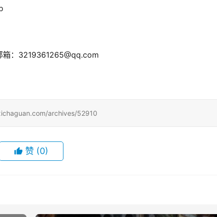
  
：3219361265@qq.com
uan.com/archives/52910
赞
(0)